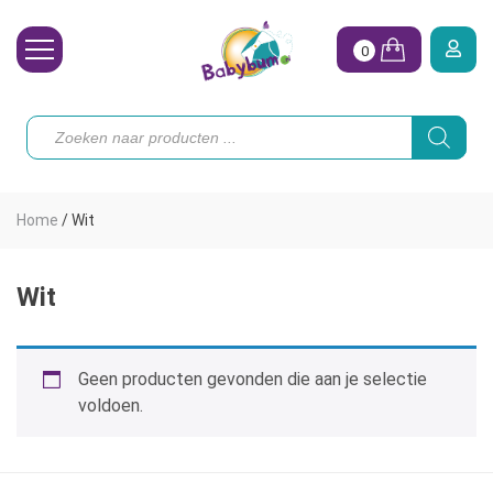
0
Wasbare Luiers
Producten
zoeken
Toebehoren
Waterpret
Home
/
Wit
Vrouw
Koopjes
Wit
Onze merken
Geen producten gevonden die aan je selectie
Hoe begin ik?
voldoen.