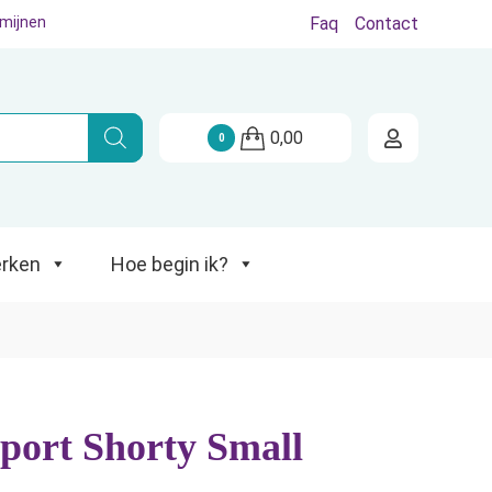
rmijnen
Faq
Contact
Hoe begin ik?
0,00
0
rken
Hoe begin ik?
ort Shorty Small