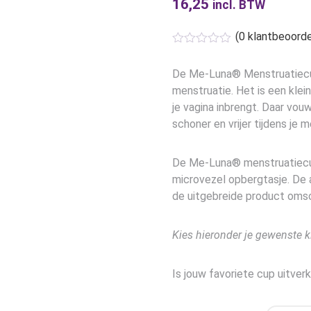
16,25
incl. BTW
(
0
klantbeoorde
De Me-Luna® Menstruatiecup
menstruatie. Het is een klei
je vagina inbrengt. Daar vou
schoner en vrijer tijdens je 
De Me-Luna® menstruatiecup
microvezel opbergtasje. De 
de uitgebreide product omsc
Kies hieronder je gewenste k
Is jouw favoriete cup uitve