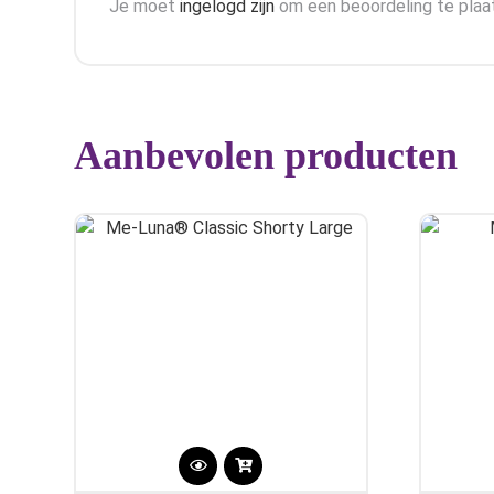
Je moet
ingelogd zijn
om een beoordeling te plaa
Aanbevolen producten
Dit