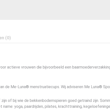
en (0)
voor actieve vrouwen die bijvoorbeeld een baarmoederverzakki
van de Me-Luna® menstruatiecups. Wij adviseren Me Luna® Spor
 zijn of bij wie de bekkenbodemspieren goed getraind zijn. So
name: yoga, paardrijden, pilates, krachttraining, kegeloefening