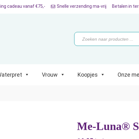
ing cadeau vanaf €75,-
Snelle verzending ma-vrij
Betalen in te
ret
Vrouw
Koopjes
Onze merken
Producten
zoeken
aterpret
Vrouw
Koopjes
Onze me
Me-Luna® Sp