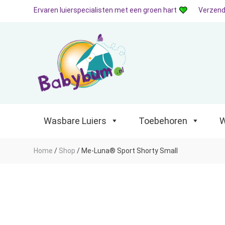
Ervaren luierspecialisten met een groen hart
Verzend
Wasbare Luiers
Toebehoren
Waterp
Wasbare Luiers
Toebehoren
W
Home
/
Shop
/
Me-Luna® Sport Shorty Small