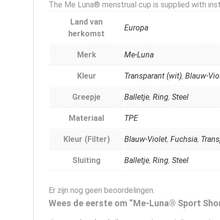
The Me Luna® menstrual cup is supplied with inst
Land van
Europa
herkomst
Merk
Me-Luna
Kleur
Transparant (wit)
,
Blauw-Vio
Greepje
Balletje
,
Ring
,
Steel
Materiaal
TPE
Kleur (Filter)
Blauw-Violet
,
Fuchsia
,
Trans
Sluiting
Balletje
,
Ring
,
Steel
Er zijn nog geen beoordelingen.
Wees de eerste om “Me-Luna® Sport Shor