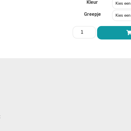
Kleur
Greepje
Me-
Luna®
Sport
Shorty
Small
aantal
t