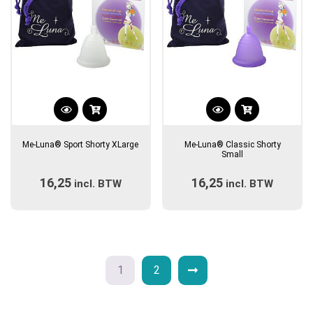
de
de
productpagina
productpagina
Dit
Dit
product
product
Me-Luna® Sport Shorty XLarge
Me-Luna® Classic Shorty
heeft
heeft
Small
meerdere
meerdere
16,25
16,25
incl. BTW
variaties.
incl. BTW
variaties.
Deze
Deze
optie
optie
kan
kan
gekozen
gekozen
worden
worden
1
2
op
op
de
de