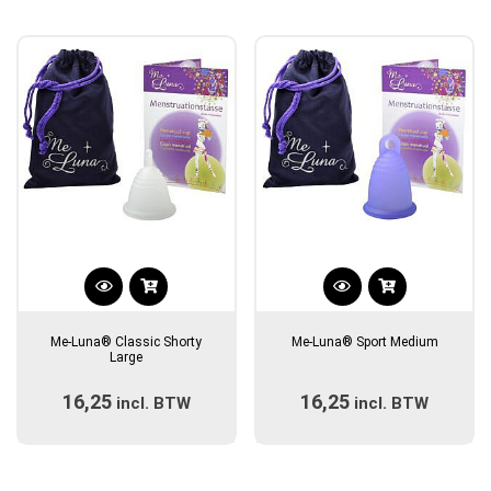
gekozen
gekozen
worden
worden
op
op
de
de
productpagina
productpagina
Dit
Dit
product
product
Me-Luna® Classic Shorty
Me-Luna® Sport Medium
heeft
heeft
Large
meerdere
meerdere
16,25
16,25
incl. BTW
variaties.
incl. BTW
variaties.
Deze
Deze
optie
optie
kan
kan