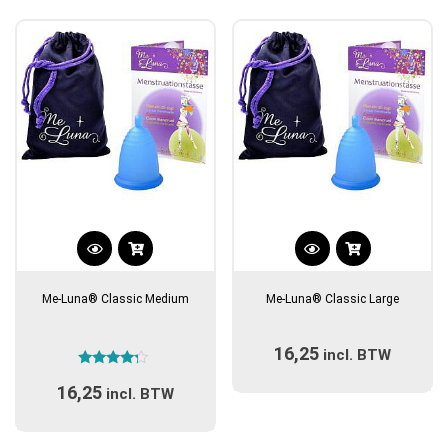
populariteit
Dit
Dit
product
product
Me-Luna® Classic Medium
Me-Luna® Classic Large
heeft
heeft
meerdere
meerdere
16,25
variaties.
incl. BTW
variaties.
Gewaardeerd
Deze
Deze
16,25
4.00
incl. BTW
optie
optie
uit 5
kan
kan