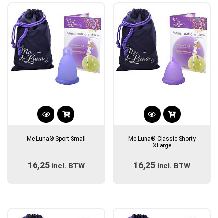
gekozen
gekozen
worden
worden
op
op
de
de
productpagina
productpagina
Dit
Dit
product
product
Me Luna® Sport Small
Me-Luna® Classic Shorty
heeft
heeft
XLarge
meerdere
meerdere
16,25
16,25
incl. BTW
variaties.
incl. BTW
variaties.
Deze
Deze
optie
optie
kan
kan
gekozen
gekozen