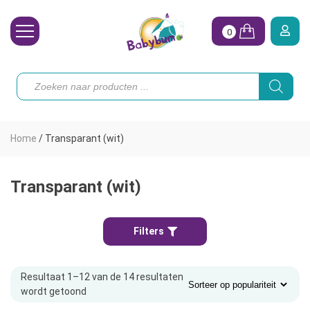
0
Wasbare Luiers
Producten
zoeken
Toebehoren
Waterpret
Home
/
Transparant (wit)
Vrouw
Koopjes
Transparant (wit)
Onze merken
Filters
Hoe begin ik?
Resultaat 1–12 van de 14 resultaten
wordt getoond
Gesorteerd
op