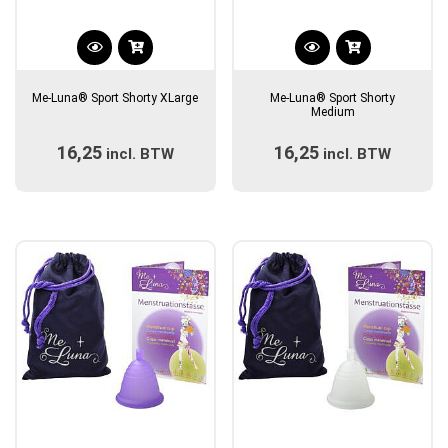
Dit
Dit
product
product
Me-Luna® Sport Shorty XLarge
Me-Luna® Sport Shorty
heeft
heeft
Medium
meerdere
meerdere
16,25
16,25
incl. BTW
variaties.
incl. BTW
variaties.
Deze
Deze
optie
optie
kan
kan
gekozen
gekozen
worden
worden
op
op
de
de
productpagina
productpagina