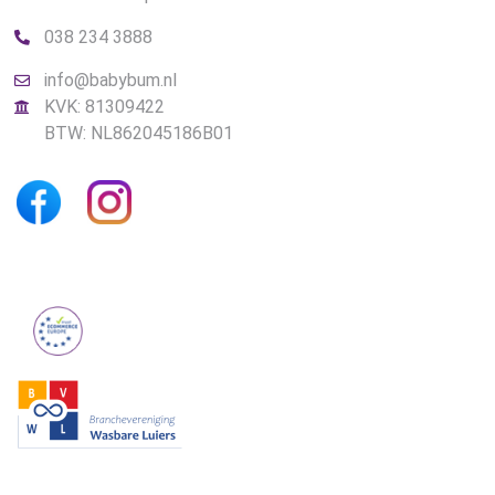
038 234 3888
info@babybum.nl
KVK: 81309422
BTW: NL862045186B01