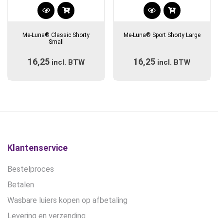
Dit
Dit
product
product
Me-Luna® Classic Shorty
Me-Luna® Sport Shorty Large
heeft
heeft
Small
meerdere
meerdere
16,25
16,25
incl. BTW
variaties.
incl. BTW
variaties.
Deze
Deze
optie
optie
kan
kan
gekozen
gekozen
worden
worden
op
op
de
de
Klantenservice
productpagina
productpagina
Bestelproces
Betalen
Wasbare luiers kopen op afbetaling
Levering en verzending