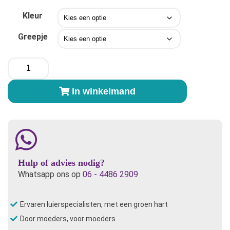
Kleur
Greepje
Me-
Luna®
Classic
In winkelmand
Shorty
XLarge
aantal
Hulp of advies nodig?
Whatsapp ons op
06 - 4486 2909
Ervaren luierspecialisten, met een groen hart
Door moeders, voor moeders