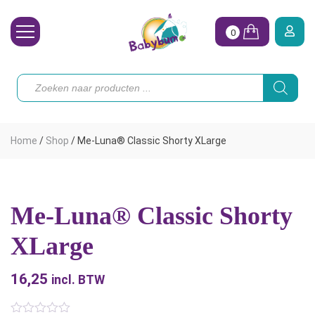
0
Wasbare Luiers
Producten
zoeken
Toebehoren
Waterpret
Home
/
Shop
/
Me-Luna® Classic Shorty XLarge
Vrouw
Koopjes
Me-Luna® Classic Shorty
Onze merken
XLarge
Hoe begin ik?
16,25
incl. BTW