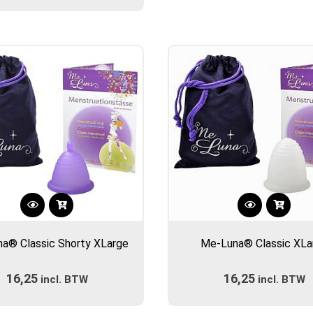
kan
kan
gekozen
gekozen
worden
worden
op
op
de
de
productpagina
productpa
Dit
Dit
product
product
a® Classic Shorty XLarge
Me-Luna® Classic XLa
heeft
heeft
meerdere
meerdere
16,25
16,25
incl. BTW
variaties.
incl. BTW
variaties.
Deze
Deze