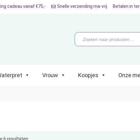
ing cadeau vanaf €75,-
Snelle verzending ma-vrij
Betalen in te
ret
Vrouw
Koopjes
Onze merken
Producten
zoeken
aterpret
Vrouw
Koopjes
Onze me
le 6 resultaten
Gesorteerd