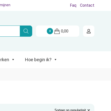
rmijnen
Faq
Contact
Hoe begin ik?
0,00
0
rken
Hoe begin ik?