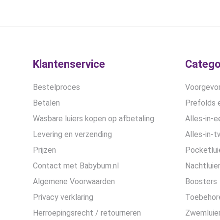
Klantenservice
Catego
Bestelproces
Voorgevor
Betalen
Prefolds e
Wasbare luiers kopen op afbetaling
Alles-in-e
Levering en verzending
Alles-in-t
Prijzen
Pocketlui
Contact met Babybum.nl
Nachtluie
Algemene Voorwaarden
Boosters
Privacy verklaring
Toebehor
Herroepingsrecht / retourneren
Zwemluier