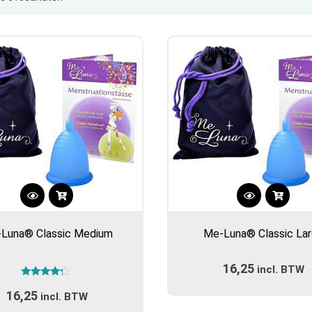
op
populariteit
Dit
Dit
product
product
Luna® Classic Medium
Me-Luna® Classic La
heeft
heeft
meerdere
meerdere
16,25
variaties.
incl. BTW
variaties.
Gewaardeerd
Deze
Deze
16,25
4.00
incl. BTW
optie
optie
uit 5