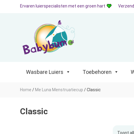
Ervaren luierspecialisten met een groen hart
Verzend
Wasbare Luiers
Toebehoren
Waterp
Wasbare Luiers
Toebehoren
W
Home
/
Me Luna Menstruatiecup
/
Classic
Classic
Toont al