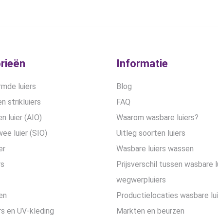
optie
optie
kan
kan
gekozen
gekozen
worden
worden
op
op
de
de
rieën
Informatie
productpagina
productpa
mde luiers
Blog
n strikluiers
FAQ
en luier (AIO)
Waarom wasbare luiers?
wee luier (SIO)
Uitleg soorten luiers
er
Wasbare luiers wassen
rs
Prijsverschil tussen wasbare l
wegwerpluiers
en
Productielocaties wasbare lu
s en UV-kleding
Markten en beurzen