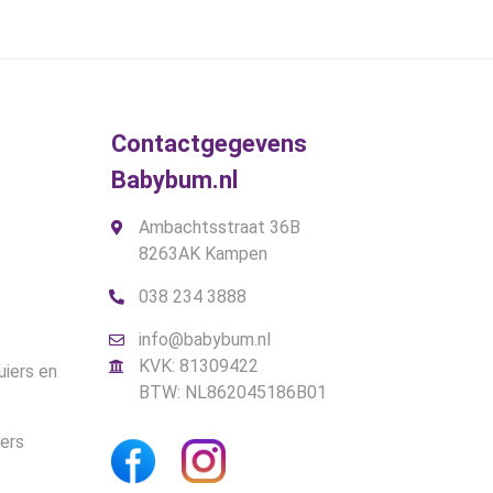
optie
kan
gekozen
worden
op
de
Contactgegevens
gina
productpagina
Babybum.nl
Ambachtsstraat 36B
8263AK Kampen
038 234 3888
info@babybum.nl
KVK: 81309422
uiers en
BTW: NL862045186B01
iers