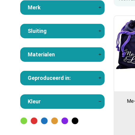
Merk
Sluiting
Materialen
Geproduceerd in:
Kleur
Me-