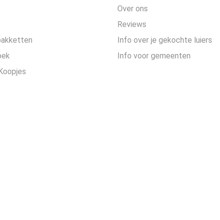
Over ons
Reviews
pakketten
Info over je gekochte luiers
oek
Info voor gemeenten
Koopjes