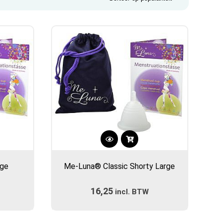
Dit
product
rge
Me-Luna® Classic Shorty Large
heeft
meerdere
16,25
incl. BTW
variaties.
Deze
optie