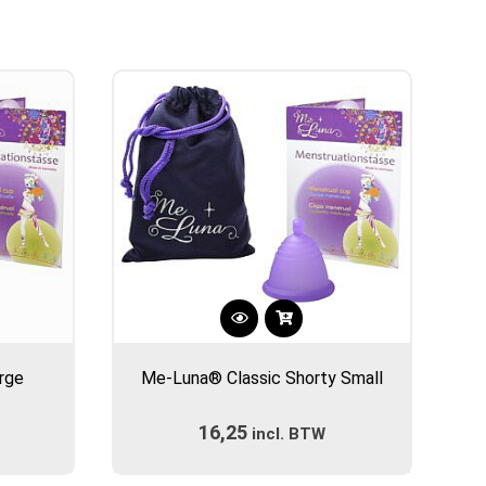
kan
gekozen
worden
op
de
gina
productpagina
Dit
product
rge
Me-Luna® Classic Shorty Small
heeft
meerdere
16,25
incl. BTW
variaties.
Deze