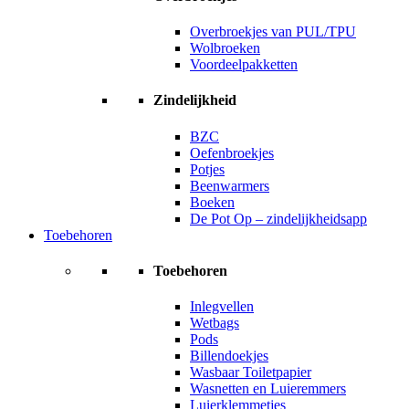
Overbroekjes van PUL/TPU
Wolbroeken
Voordeelpakketten
Zindelijkheid
BZC
Oefenbroekjes
Potjes
Beenwarmers
Boeken
De Pot Op – zindelijkheidsapp
Toebehoren
Toebehoren
Inlegvellen
Wetbags
Pods
Billendoekjes
Wasbaar Toiletpapier
Wasnetten en Luieremmers
Luierklemmetjes