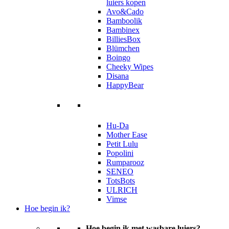
luiers kopen
Avo&Cado
Bamboolik
Bambinex
BilliesBox
Blümchen
Boingo
Cheeky Wipes
Disana
HappyBear
Hu-Da
Mother Ease
Petit Lulu
Popolini
Rumparooz
SENEO
TotsBots
ULRICH
Vimse
Hoe begin ik?
Hoe begin ik met wasbare luiers?