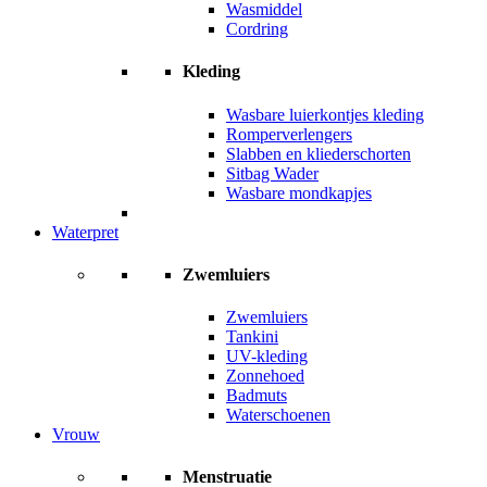
Wasmiddel
Cordring
Kleding
Wasbare luierkontjes kleding
Romperverlengers
Slabben en kliederschorten
Sitbag Wader
Wasbare mondkapjes
Waterpret
Zwemluiers
Zwemluiers
Tankini
UV-kleding
Zonnehoed
Badmuts
Waterschoenen
Vrouw
Menstruatie