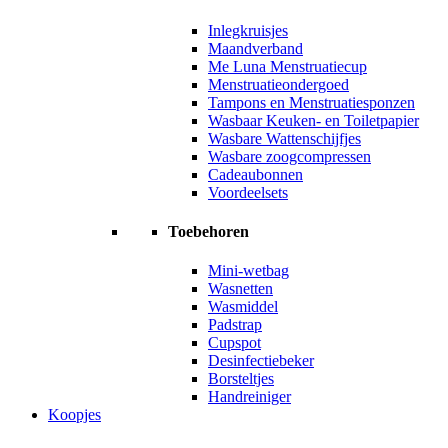
Inlegkruisjes
Maandverband
Me Luna Menstruatiecup
Menstruatieondergoed
Tampons en Menstruatiesponzen
Wasbaar Keuken- en Toiletpapier
Wasbare Wattenschijfjes
Wasbare zoogcompressen
Cadeaubonnen
Voordeelsets
Toebehoren
Mini-wetbag
Wasnetten
Wasmiddel
Padstrap
Cupspot
Desinfectiebeker
Borsteltjes
Handreiniger
Koopjes