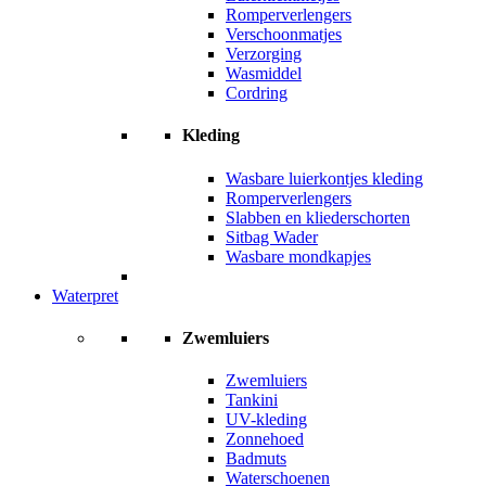
Romperverlengers
Verschoonmatjes
Verzorging
Wasmiddel
Cordring
Kleding
Wasbare luierkontjes kleding
Romperverlengers
Slabben en kliederschorten
Sitbag Wader
Wasbare mondkapjes
Waterpret
Zwemluiers
Zwemluiers
Tankini
UV-kleding
Zonnehoed
Badmuts
Waterschoenen