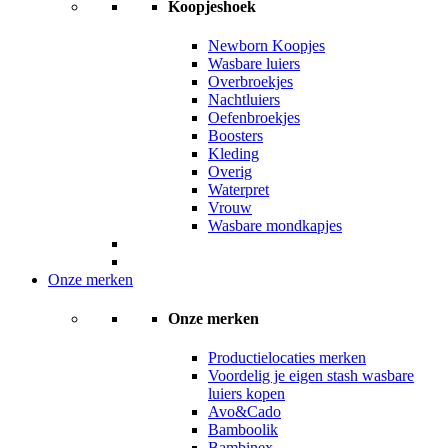
Koopjeshoek
Newborn Koopjes
Wasbare luiers
Overbroekjes
Nachtluiers
Oefenbroekjes
Boosters
Kleding
Overig
Waterpret
Vrouw
Wasbare mondkapjes
Onze merken
Onze merken
Productielocaties merken
Voordelig je eigen stash wasbare
luiers kopen
Avo&Cado
Bamboolik
Bambinex