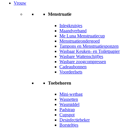
Vrouw
Menstruatie
Inlegkruisjes
Maandverband
Me Luna Menstruatiecup
Menstruatieondergoed
Tampons en Menstruatiesponzen
Wasbaar Keuken- en Toiletpapier
Wasbare Wattenschijfjes
Wasbare zoogcompressen
Cadeaubonnen
Voordeelsets
Toebehoren
Mini-wetbag
Wasnetten
Wasmiddel
Padstrap
Cupspot
Desinfectiebeker
Borsteltjes