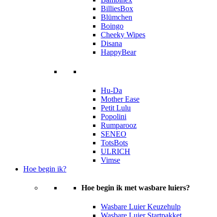
BilliesBox
Blümchen
Boingo
Cheeky Wipes
Disana
HappyBear
Hu-Da
Mother Ease
Petit Lulu
Popolini
Rumparooz
SENEO
TotsBots
ULRICH
Vimse
Hoe begin ik?
Hoe begin ik met wasbare luiers?
Wasbare Luier Keuzehulp
Wasbare Luier Startpakket