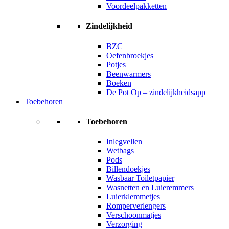
Voordeelpakketten
Zindelijkheid
BZC
Oefenbroekjes
Potjes
Beenwarmers
Boeken
De Pot Op – zindelijkheidsapp
Toebehoren
Toebehoren
Inlegvellen
Wetbags
Pods
Billendoekjes
Wasbaar Toiletpapier
Wasnetten en Luieremmers
Luierklemmetjes
Romperverlengers
Verschoonmatjes
Verzorging