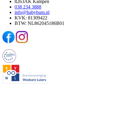
8263AK Kampen
038 234 3888
info@babybum.nl
KVK: 81309422
BTW: NL862045186B01