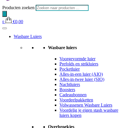
Producten zoeken
€
0,00
0
Wasbare Luiers
Wasbare luiers
Voorgevormde luier
Prefolds en strikluiers
Pocketluier
Alles-in-een luier (AIO)
Alles-in-twee luier (SIO)
Nachtluiers
Boosters
Cadeaubonnen
Voordeelpakketten
Volwassenen Wasbare Luiers
Voordelig je eigen stash wasbare
luiers kopen
Overbroekjes