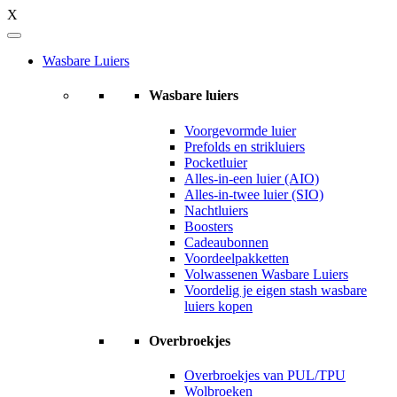
X
Wasbare Luiers
Wasbare luiers
Voorgevormde luier
Prefolds en strikluiers
Pocketluier
Alles-in-een luier (AIO)
Alles-in-twee luier (SIO)
Nachtluiers
Boosters
Cadeaubonnen
Voordeelpakketten
Volwassenen Wasbare Luiers
Voordelig je eigen stash wasbare
luiers kopen
Overbroekjes
Overbroekjes van PUL/TPU
Wolbroeken