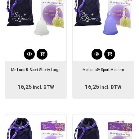
Dit
Dit
product
product
Me-Luna® Sport Shorty Large
Me-Luna® Sport Medium
heeft
heeft
meerdere
meerdere
16,25
16,25
incl. BTW
variaties.
incl. BTW
variaties.
Deze
Deze
optie
optie
kan
kan
gekozen
gekozen
worden
worden
op
op