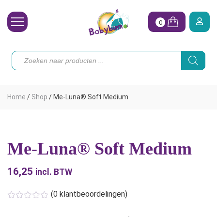
0
Wasbare Luiers
Producten
zoeken
Toebehoren
Waterpret
Home
/
Shop
/
Me-Luna® Soft Medium
Vrouw
Koopjes
Me-Luna® Soft Medium
Onze merken
16,25
Hoe begin ik?
incl. BTW
(
0
klantbeoordelingen)