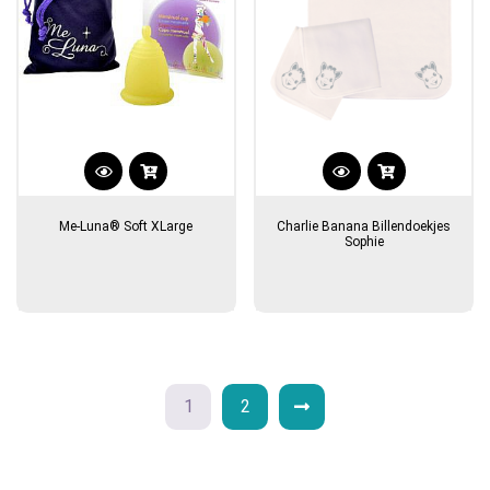
de
de
productpagina
productpagina
Me-Luna® Soft XLarge
Charlie Banana Billendoekjes
Sophie
1
2