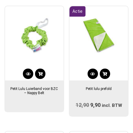
populariteit
Actie
Dit
product
Petit Lulu Luierband voor BZC
Petit lulu prefold
heeft
– Nappy Belt
meerdere
12,90
Oorspronkelijke
9,90
Huidige
variaties.
incl. BTW
prijs
Deze
prijs
optie
was:
is:
kan
€12,90.
€9,90.