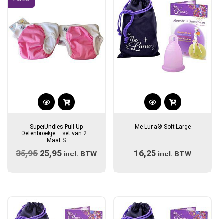
worden
worden
op
op
de
de
productpagina
productpagina
Dit
Dit
product
product
SuperUndies Pull Up
Me-Luna® Soft Large
heeft
heeft
Oefenbroekje – set van 2 –
Maat S
meerdere
meerdere
35,95
Oorspronkelijke
25,95
Huidige
16,25
variaties.
incl. BTW
incl. BTW
variaties.
prijs
Deze
prijs
Deze
optie
optie
was:
is:
kan
kan
€35,95.
€25,95.
gekozen
gekozen
worden
worden