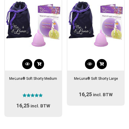
gekozen
worden
op
de
productpagina
Dit
Dit
product
product
Me-Luna® Soft Shorty Medium
Me-Luna® Soft Shorty Large
heeft
heeft
meerdere
meerdere
16,25
variaties.
incl. BTW
variaties.
Gewaardeerd
Deze
Deze
16,25
5.00
incl. BTW
optie
optie
uit 5
kan
kan
gekozen
gekozen