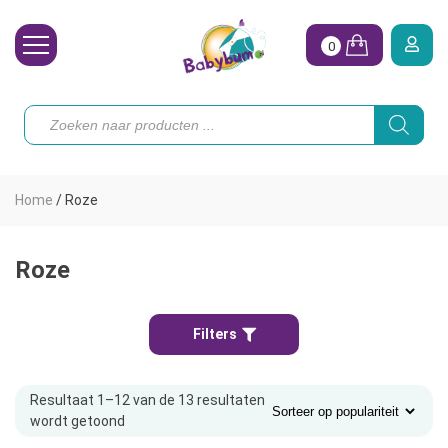
0
Wasbare Luiers
Producten
zoeken
Toebehoren
Waterpret
Home
/
Roze
Vrouw
Koopjes
Roze
Onze merken
Filters
Hoe begin ik?
Resultaat 1–12 van de 13 resultaten
wordt getoond
Gesorteerd
op