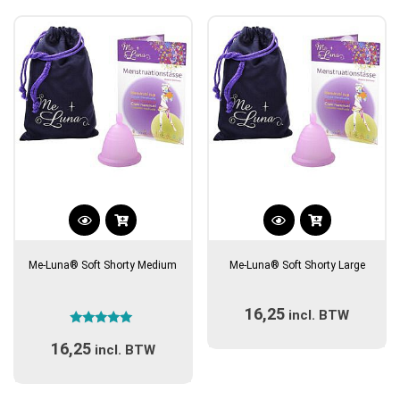
populariteit
Dit
Dit
product
product
Me-Luna® Soft Shorty Medium
Me-Luna® Soft Shorty Large
heeft
heeft
meerdere
meerdere
16,25
variaties.
incl. BTW
variaties.
Gewaardeerd
Deze
Deze
16,25
5.00
incl. BTW
optie
optie
uit 5
kan
kan