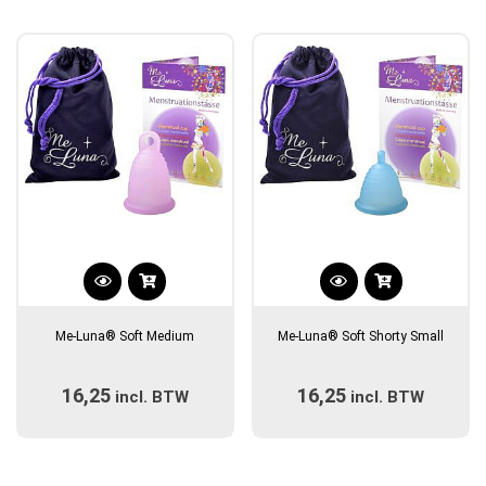
gekozen
gekozen
worden
worden
op
op
de
de
productpagina
productpagina
Dit
Dit
product
product
Me-Luna® Soft Medium
Me-Luna® Soft Shorty Small
heeft
heeft
meerdere
meerdere
16,25
16,25
incl. BTW
variaties.
incl. BTW
variaties.
Deze
Deze
optie
optie
kan
kan