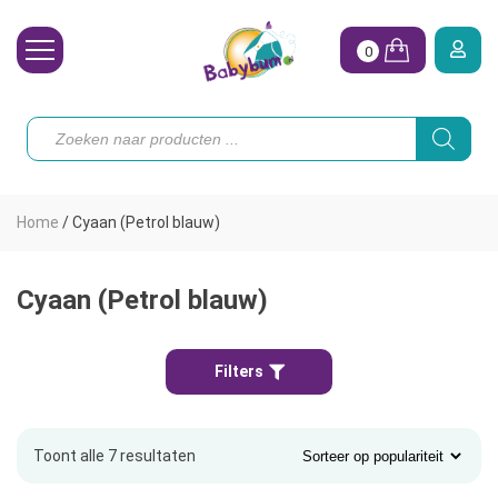
0
Wasbare Luiers
Producten
zoeken
Toebehoren
Waterpret
Home
/
Cyaan (Petrol blauw)
Vrouw
Koopjes
Cyaan (Petrol blauw)
Onze merken
Filters
Hoe begin ik?
Toont alle 7 resultaten
Gesorteerd
op