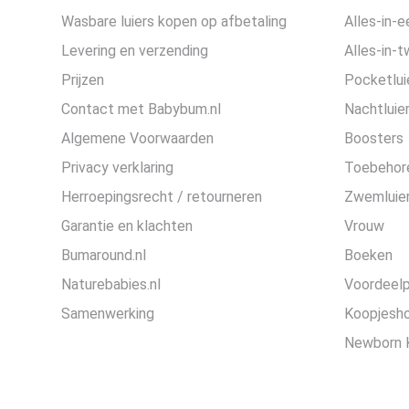
Wasbare luiers kopen op afbetaling
Alles-in-e
Levering en verzending
Alles-in-t
Prijzen
Pocketlui
Contact met Babybum.nl
Nachtluie
Algemene Voorwaarden
Boosters
Privacy verklaring
Toebehor
Herroepingsrecht / retourneren
Zwemluier
Garantie en klachten
Vrouw
Bumaround.nl
Boeken
Naturebabies.nl
Voordeel
Samenwerking
Koopjesh
Newborn 