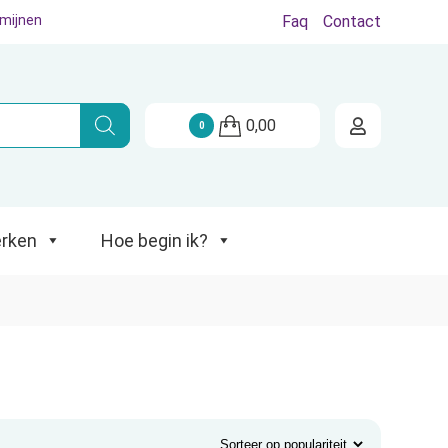
rmijnen
Faq
Contact
Hoe begin ik?
0,00
0
rken
Hoe begin ik?