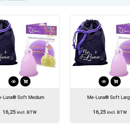
op
populariteit
Dit
Dit
product
product
-Luna® Soft Medium
Me-Luna® Soft Lar
heeft
heeft
meerdere
meerdere
16,25
16,25
incl. BTW
variaties.
incl. BTW
variaties.
Deze
Deze
optie
optie