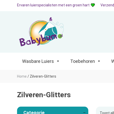
Ervaren luierspecialisten met een groen hart
Verzend
Wasbare Luiers
Toebehoren
Waterp
Wasbare Luiers
Toebehoren
W
Home
/
Zilveren-Glitters
Zilveren-Glitters
Categorie
Toont al