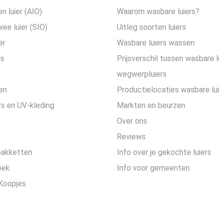
en luier (AIO)
Waarom wasbare luiers?
wee luier (SIO)
Uitleg soorten luiers
er
Wasbare luiers wassen
rs
Prijsverschil tussen wasbare l
wegwerpluiers
en
Productielocaties wasbare lu
s en UV-kleding
Markten en beurzen
Over ons
Reviews
pakketten
Info over je gekochte luiers
oek
Info voor gemeenten
Koopjes