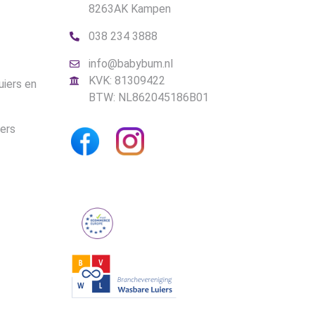
8263AK Kampen
038 234 3888
info@babybum.nl
KVK: 81309422
uiers en
BTW: NL862045186B01
iers