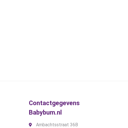
kan
gekozen
worden
op
de
gina
productpagina
Contactgegevens
Babybum.nl
Ambachtsstraat 36B