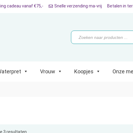
ing cadeau vanaf €75,-
Snelle verzending ma-vrij
Betalen in te
ret
Vrouw
Koopjes
Onze merken
Producten
zoeken
aterpret
Vrouw
Koopjes
Onze me
le 3 resultaten
Gesorteerd