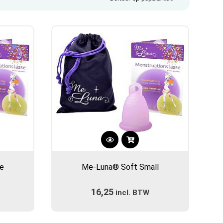
Dit
product
ge
Me-Luna® Soft Small
heeft
meerdere
16,25
incl. BTW
variaties.
Deze
optie