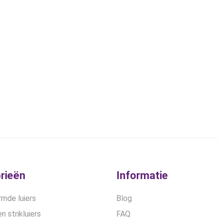
kan
kan
gekozen
gekozen
worden
worden
op
op
de
de
productpagina
productpa
rieën
Informatie
mde luiers
Blog
n strikluiers
FAQ