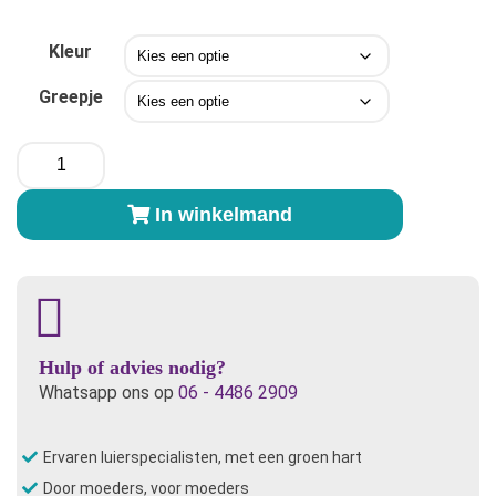
Kleur
Greepje
Me-
Luna®
Sport
In winkelmand
Shorty
Large
aantal
Hulp of advies nodig?
Whatsapp ons op
06 - 4486 2909
Ervaren luierspecialisten, met een groen hart
Door moeders, voor moeders