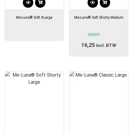
Dit
product
Me-Luna® Soft XLarge
Me-Luna® Soft Shorty Medium
heeft
meerdere
variaties.
Gewaardeerd
Deze
16,25
5.00
incl. BTW
optie
uit 5
kan
gekozen
worden
op
de
productpagina