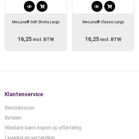
Dit
Dit
product
product
Me-Luna® Soft Shorty Large
Me-Luna® Classic Large
heeft
heeft
meerdere
meerdere
16,25
16,25
incl. BTW
variaties.
incl. BTW
variaties.
Deze
Deze
optie
optie
kan
kan
gekozen
gekozen
worden
worden
op
op
de
de
Klantenservice
productpagina
productpagina
Bestelproces
Betalen
Wasbare luiers kopen op afbetaling
Levering en verzending