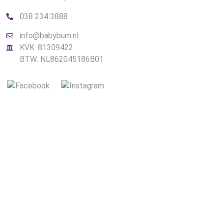
038 234 3888
info@babybum.nl
KVK: 81309422
BTW: NL862045186B01