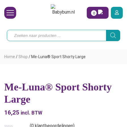
0
Wasbare Luiers
Producten
zoeken
Toebehoren
Waterpret
Home
/
Shop
/
Me-Luna® Sport Shorty Large
Vrouw
Koopjes
Me-Luna® Sport Shorty
Onze merken
Large
Hoe begin ik?
16,25
incl. BTW
(
0
klantbeoordelingen)