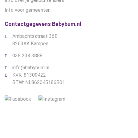
Info over je gekochte luiers
Info voor gemeenten
Contactgegevens Babybum.nl
Ambachtsstraat 36B
8263AK Kampen
038 234 3888
info@babybum.nl
KVK: 81309422
BTW: NL862045186B01