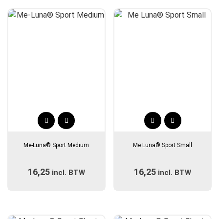
populariteit
Dit
Dit
product
product
Me-Luna® Sport Medium
Me Luna® Sport Small
heeft
heeft
meerdere
meerdere
16,25
16,25
incl. BTW
variaties.
incl. BTW
variaties.
Deze
Deze
optie
optie
kan
kan