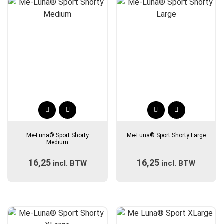
gekozen
gekozen
worden
worden
op
op
de
de
productpagina
productpagina
Dit
Dit
product
product
Me-Luna® Sport Shorty
Me-Luna® Sport Shorty Large
heeft
heeft
Medium
meerdere
meerdere
16,25
16,25
incl. BTW
variaties.
incl. BTW
variaties.
Deze
Deze
optie
optie
kan
kan
gekozen
gekozen
worden
worden