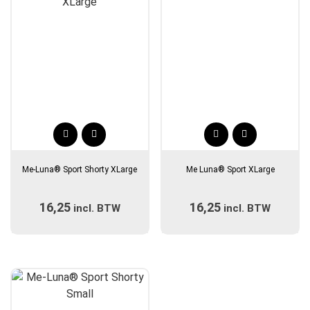
op
op
de
de
productpagina
productpagina
Dit
Dit
product
product
Me-Luna® Sport Shorty XLarge
Me Luna® Sport XLarge
heeft
heeft
meerdere
meerdere
16,25
16,25
incl. BTW
variaties.
incl. BTW
variaties.
Deze
Deze
optie
optie
kan
kan
gekozen
gekozen
worden
worden
op
op