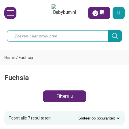
0
Wasbare Luiers
Producten
zoeken
Toebehoren
Waterpret
Home
/
Fuchsia
Vrouw
Koopjes
Fuchsia
Onze merken
Filters
Hoe begin ik?
Toont alle 7 resultaten
Gesorteerd
op