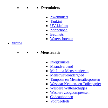
Zwemluiers
Zwemluiers
Tankini
UV-kleding
Zonnehoed
Badmuts
Waterschoenen
Vrouw
Menstruatie
Inlegkruisjes
Maandverband
Me Luna Menstruatiecup
Menstruatieondergoed
Tampons en Menstruatiesponzen
Wasbaar Keuken- en Toiletpapier
Wasbare Wattenschijfjes
Wasbare zoogcompressen
Cadeaubonnen
Voordeelsets