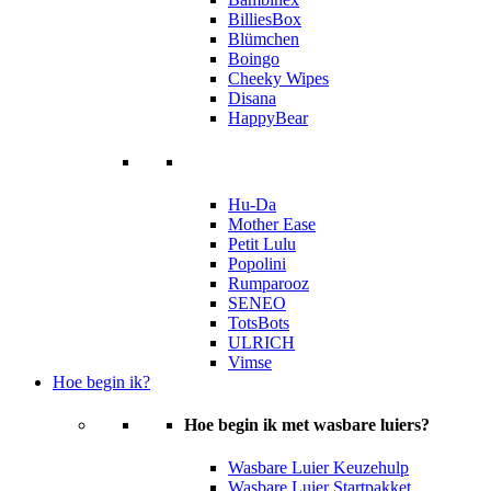
BilliesBox
Blümchen
Boingo
Cheeky Wipes
Disana
HappyBear
Hu-Da
Mother Ease
Petit Lulu
Popolini
Rumparooz
SENEO
TotsBots
ULRICH
Vimse
Hoe begin ik?
Hoe begin ik met wasbare luiers?
Wasbare Luier Keuzehulp
Wasbare Luier Startpakket