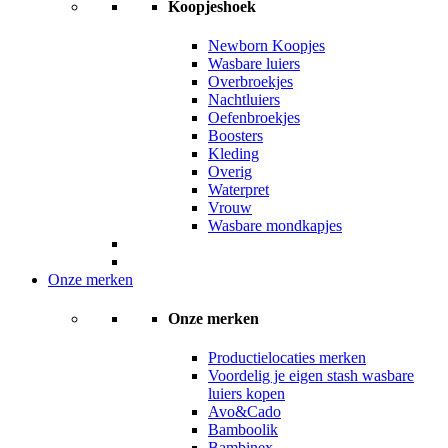
Koopjeshoek
Newborn Koopjes
Wasbare luiers
Overbroekjes
Nachtluiers
Oefenbroekjes
Boosters
Kleding
Overig
Waterpret
Vrouw
Wasbare mondkapjes
Onze merken
Onze merken
Productielocaties merken
Voordelig je eigen stash wasbare
luiers kopen
Avo&Cado
Bamboolik
Bambinex