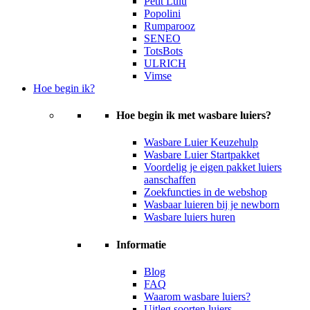
Petit Lulu
Popolini
Rumparooz
SENEO
TotsBots
ULRICH
Vimse
Hoe begin ik?
Hoe begin ik met wasbare luiers?
Wasbare Luier Keuzehulp
Wasbare Luier Startpakket
Voordelig je eigen pakket luiers
aanschaffen
Zoekfuncties in de webshop
Wasbaar luieren bij je newborn
Wasbare luiers huren
Informatie
Blog
FAQ
Waarom wasbare luiers?
Uitleg soorten luiers