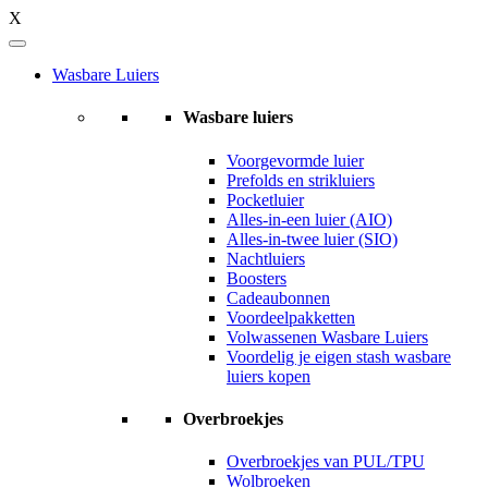
X
Wasbare Luiers
Wasbare luiers
Voorgevormde luier
Prefolds en strikluiers
Pocketluier
Alles-in-een luier (AIO)
Alles-in-twee luier (SIO)
Nachtluiers
Boosters
Cadeaubonnen
Voordeelpakketten
Volwassenen Wasbare Luiers
Voordelig je eigen stash wasbare
luiers kopen
Overbroekjes
Overbroekjes van PUL/TPU
Wolbroeken