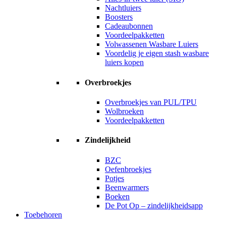
Nachtluiers
Boosters
Cadeaubonnen
Voordeelpakketten
Volwassenen Wasbare Luiers
Voordelig je eigen stash wasbare
luiers kopen
Overbroekjes
Overbroekjes van PUL/TPU
Wolbroeken
Voordeelpakketten
Zindelijkheid
BZC
Oefenbroekjes
Potjes
Beenwarmers
Boeken
De Pot Op – zindelijkheidsapp
Toebehoren