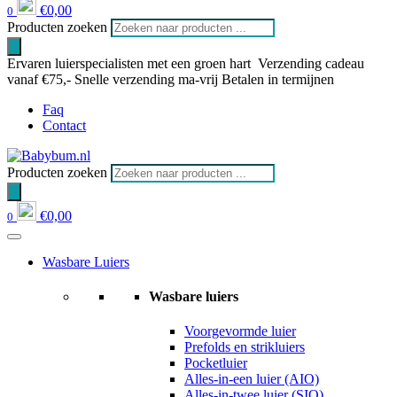
€
0,00
0
Producten zoeken
Ervaren luierspecialisten met een groen hart
Verzending cadeau
vanaf €75,-
Snelle verzending ma-vrij
Betalen in termijnen
Faq
Contact
Producten zoeken
€
0,00
0
Wasbare Luiers
Wasbare luiers
Voorgevormde luier
Prefolds en strikluiers
Pocketluier
Alles-in-een luier (AIO)
Alles-in-twee luier (SIO)