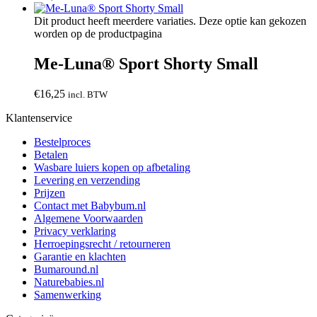
Dit product heeft meerdere variaties. Deze optie kan gekozen
worden op de productpagina
Me-Luna® Sport Shorty Small
€
16,25
incl. BTW
Klantenservice
Bestelproces
Betalen
Wasbare luiers kopen op afbetaling
Levering en verzending
Prijzen
Contact met Babybum.nl
Algemene Voorwaarden
Privacy verklaring
Herroepingsrecht / retourneren
Garantie en klachten
Bumaround.nl
Naturebabies.nl
Samenwerking