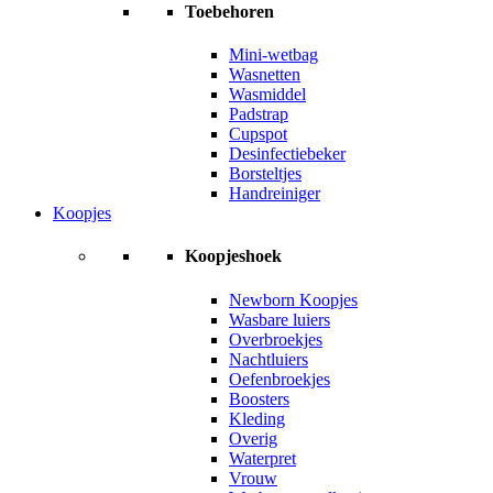
Toebehoren
Mini-wetbag
Wasnetten
Wasmiddel
Padstrap
Cupspot
Desinfectiebeker
Borsteltjes
Handreiniger
Koopjes
Koopjeshoek
Newborn Koopjes
Wasbare luiers
Overbroekjes
Nachtluiers
Oefenbroekjes
Boosters
Kleding
Overig
Waterpret
Vrouw