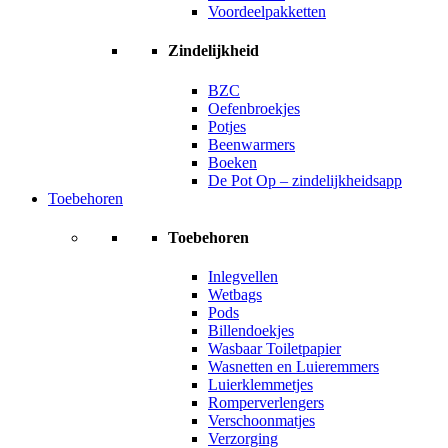
Voordeelpakketten
Zindelijkheid
BZC
Oefenbroekjes
Potjes
Beenwarmers
Boeken
De Pot Op – zindelijkheidsapp
Toebehoren
Toebehoren
Inlegvellen
Wetbags
Pods
Billendoekjes
Wasbaar Toiletpapier
Wasnetten en Luieremmers
Luierklemmetjes
Romperverlengers
Verschoonmatjes
Verzorging