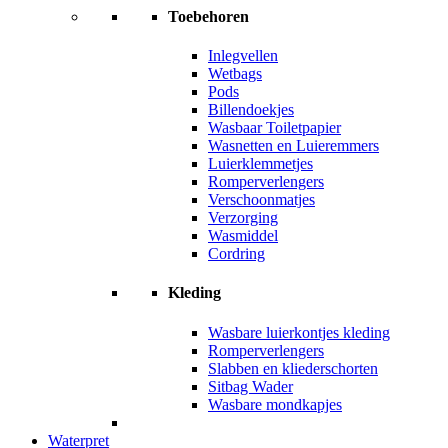
Toebehoren
Inlegvellen
Wetbags
Pods
Billendoekjes
Wasbaar Toiletpapier
Wasnetten en Luieremmers
Luierklemmetjes
Romperverlengers
Verschoonmatjes
Verzorging
Wasmiddel
Cordring
Kleding
Wasbare luierkontjes kleding
Romperverlengers
Slabben en kliederschorten
Sitbag Wader
Wasbare mondkapjes
Waterpret