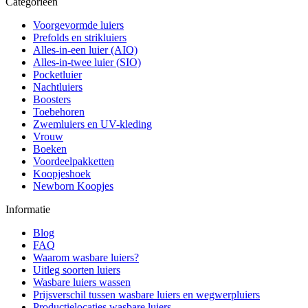
Categorieën
Voorgevormde luiers
Prefolds en strikluiers
Alles-in-een luier (AIO)
Alles-in-twee luier (SIO)
Pocketluier
Nachtluiers
Boosters
Toebehoren
Zwemluiers en UV-kleding
Vrouw
Boeken
Voordeelpakketten
Koopjeshoek
Newborn Koopjes
Informatie
Blog
FAQ
Waarom wasbare luiers?
Uitleg soorten luiers
Wasbare luiers wassen
Prijsverschil tussen wasbare luiers en wegwerpluiers
Productielocaties wasbare luiers