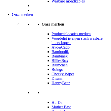
Wasbare mondkapjes
Onze merken
Onze merken
Productielocaties merken
Voordelig je eigen stash wasbare
luiers kopen
Avo&Cado
Bamboolik
Bambinex
BilliesBox
Blümchen
Boingo
Cheeky Wipes
Disana
HappyBear
Hu-Da
Mother Ease