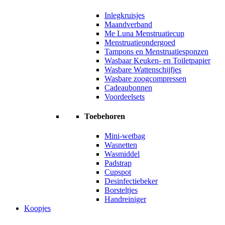
Inlegkruisjes
Maandverband
Me Luna Menstruatiecup
Menstruatieondergoed
Tampons en Menstruatiesponzen
Wasbaar Keuken- en Toiletpapier
Wasbare Wattenschijfjes
Wasbare zoogcompressen
Cadeaubonnen
Voordeelsets
Toebehoren
Mini-wetbag
Wasnetten
Wasmiddel
Padstrap
Cupspot
Desinfectiebeker
Borsteltjes
Handreiniger
Koopjes