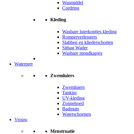
Wasmiddel
Cordring
Kleding
Wasbare luierkontjes kleding
Romperverlengers
Slabben en kliederschorten
Sitbag Wader
Wasbare mondkapjes
Waterpret
Zwemluiers
Zwemluiers
Tankini
UV-kleding
Zonnehoed
Badmuts
Waterschoenen
Vrouw
Menstruatie