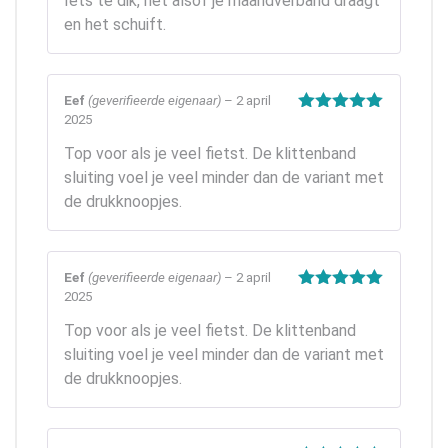
Iets te dik, net alsof je maandverband draagt
3
uit 5
en het schuift.
Eef
(geverifieerde eigenaar)
–
2 april
2025
Gewaardeerd
5
uit 5
Top voor als je veel fietst. De klittenband
sluiting voel je veel minder dan de variant met
de drukknoopjes.
Eef
(geverifieerde eigenaar)
–
2 april
2025
Gewaardeerd
5
uit 5
Top voor als je veel fietst. De klittenband
sluiting voel je veel minder dan de variant met
de drukknoopjes.