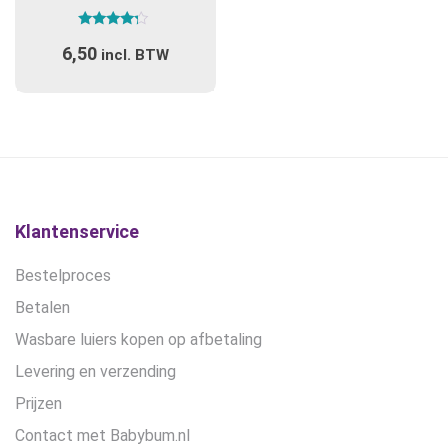
variaties.
Gewaardeerd
Deze
6,50
4.00
incl. BTW
optie
uit 5
kan
gekozen
worden
op
de
productpagina
Klantenservice
Bestelproces
Betalen
Wasbare luiers kopen op afbetaling
Levering en verzending
Prijzen
Contact met Babybum.nl