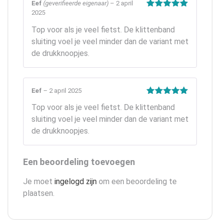
Eef
(geverifieerde eigenaar)
–
2 april
2025
Gewaardeerd
5
uit 5
Top voor als je veel fietst. De klittenband
sluiting voel je veel minder dan de variant met
de drukknoopjes.
Eef
–
2 april 2025
Gewaardeerd
Top voor als je veel fietst. De klittenband
5
uit 5
sluiting voel je veel minder dan de variant met
de drukknoopjes.
Een beoordeling toevoegen
Je moet
ingelogd zijn
om een beoordeling te
plaatsen.