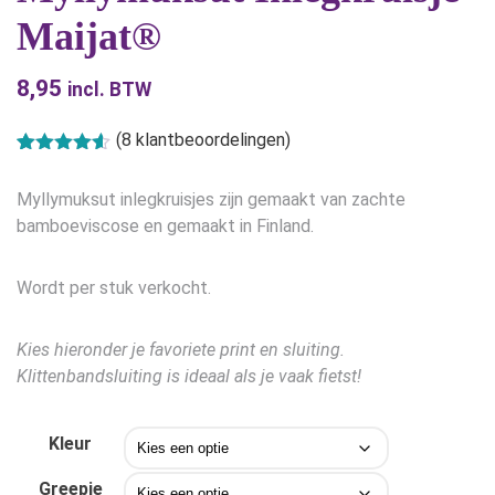
Maijat®
8,95
incl. BTW
(
8
klantbeoordelingen)
Gewaardeerd
8
4.50
op 5
Myllymuksut inlegkruisjes zijn gemaakt van zachte
gebaseerd
op
klant
bamboeviscose en gemaakt in Finland.
waarderingen
Wordt per stuk verkocht.
Kies hieronder je favoriete print en sluiting.
Klittenbandsluiting is ideaal als je vaak fietst!
Kleur
Greepje