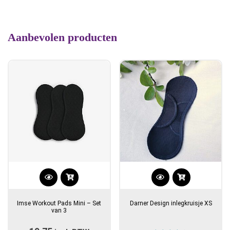
Aanbevolen producten
Dit
Dit
product
product
Imse Workout Pads Mini – Set
Darner Design inlegkruisje XS
heeft
heeft
van 3
meerdere
meerdere