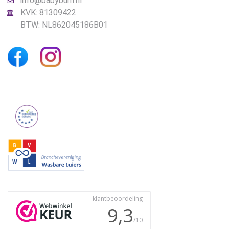
info@babybum.nl
KVK: 81309422
BTW: NL862045186B01