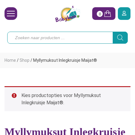
0
Wasbare Luiers
Producten
zoeken
Toebehoren
Waterpret
Home
/
Shop
/
Myllymuksut Inlegkruisje Maijat®
Vrouw
Koopjes
Onze merken
Kies productopties voor Myllymuksut
Inlegkruisje Maijat®.
Hoe begin ik?
Myllymuksut Inlegkruisje