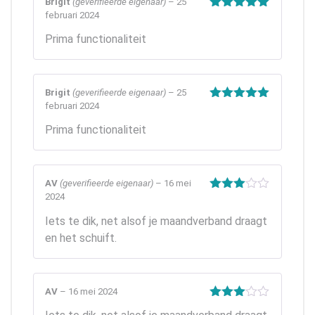
Brigit
(geverifieerde eigenaar)
–
25
februari 2024
Gewaardeerd
5
uit 5
Prima functionaliteit
Brigit
(geverifieerde eigenaar)
–
25
februari 2024
Gewaardeerd
5
uit 5
Prima functionaliteit
AV
(geverifieerde eigenaar)
–
16 mei
2024
Gewaardeerd
3
uit 5
Iets te dik, net alsof je maandverband draagt
en het schuift.
AV
–
16 mei 2024
Gewaardeerd