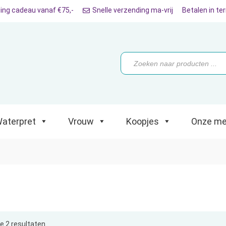
ing cadeau vanaf €75,-
Snelle verzending ma-vrij
Betalen in te
ret
Vrouw
Koopjes
Onze merken
Producten
zoeken
aterpret
Vrouw
Koopjes
Onze me
le 2 resultaten
Gesorteerd