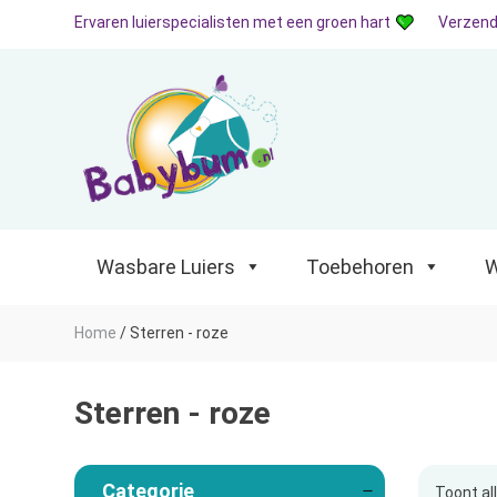
Ervaren luierspecialisten met een groen hart
Verzend
Wasbare Luiers
Toebehoren
Waterp
Wasbare Luiers
Toebehoren
W
Home
/
Sterren - roze
Sterren - roze
Categorie
Toont al