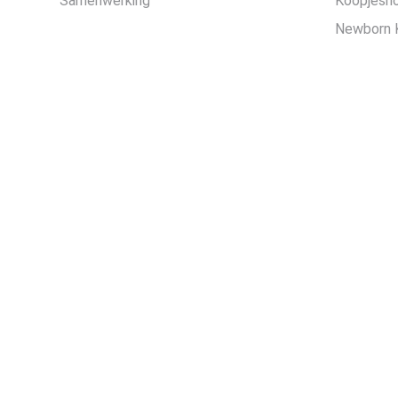
Samenwerking
Koopjesh
Newborn 