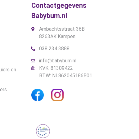
Contactgegevens
Babybum.nl
Ambachtsstraat 36B
8263AK Kampen
038 234 3888
info@babybum.nl
KVK: 81309422
uiers en
BTW: NL862045186B01
iers