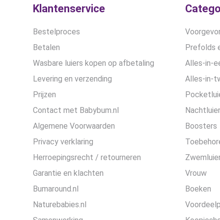
Klantenservice
Catego
Bestelproces
Voorgevor
Betalen
Prefolds e
Wasbare luiers kopen op afbetaling
Alles-in-e
Levering en verzending
Alles-in-t
Prijzen
Pocketlui
Contact met Babybum.nl
Nachtluie
Algemene Voorwaarden
Boosters
Privacy verklaring
Toebehor
Herroepingsrecht / retourneren
Zwemluier
Garantie en klachten
Vrouw
Bumaround.nl
Boeken
Naturebabies.nl
Voordeel