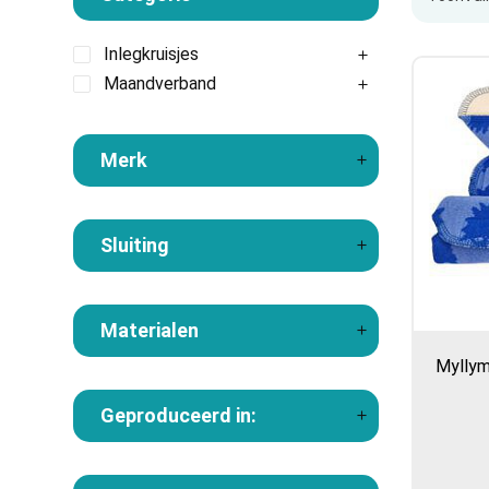
Inlegkruisjes
Maandverband
Merk
Sluiting
Materialen
Myllym
Geproduceerd in: