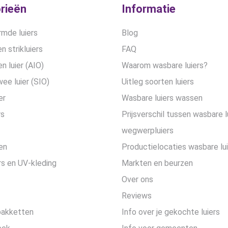
rieën
Informatie
mde luiers
Blog
n strikluiers
FAQ
en luier (AIO)
Waarom wasbare luiers?
wee luier (SIO)
Uitleg soorten luiers
er
Wasbare luiers wassen
rs
Prijsverschil tussen wasbare l
wegwerpluiers
en
Productielocaties wasbare lu
s en UV-kleding
Markten en beurzen
Over ons
Reviews
pakketten
Info over je gekochte luiers