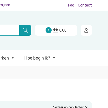
rmijnen
Faq
Contact
Hoe begin ik?
0,00
0
rken
Hoe begin ik?