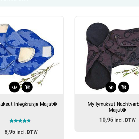
op
populariteit
Dit
Dit
product
product
uksut Inlegkruisje Maijat®
Myllymuksut Nachtver
heeft
heeft
Maijat®
meerdere
meerdere
10,95
variaties.
incl. BTW
variaties.
Gewaardeerd
Deze
Deze
8,95
4.50
incl. BTW
optie
optie
uit 5