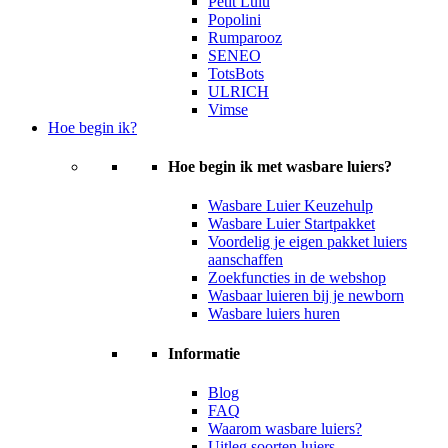
Petit Lulu
Popolini
Rumparooz
SENEO
TotsBots
ULRICH
Vimse
Hoe begin ik?
Hoe begin ik met wasbare luiers?
Wasbare Luier Keuzehulp
Wasbare Luier Startpakket
Voordelig je eigen pakket luiers
aanschaffen
Zoekfuncties in de webshop
Wasbaar luieren bij je newborn
Wasbare luiers huren
Informatie
Blog
FAQ
Waarom wasbare luiers?
Uitleg soorten luiers