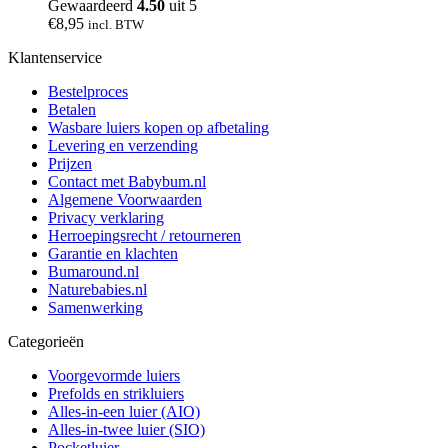
Gewaardeerd
4.50
uit 5
€
8,95
incl. BTW
Klantenservice
Bestelproces
Betalen
Wasbare luiers kopen op afbetaling
Levering en verzending
Prijzen
Contact met Babybum.nl
Algemene Voorwaarden
Privacy verklaring
Herroepingsrecht / retourneren
Garantie en klachten
Bumaround.nl
Naturebabies.nl
Samenwerking
Categorieën
Voorgevormde luiers
Prefolds en strikluiers
Alles-in-een luier (AIO)
Alles-in-twee luier (SIO)
Pocketluier