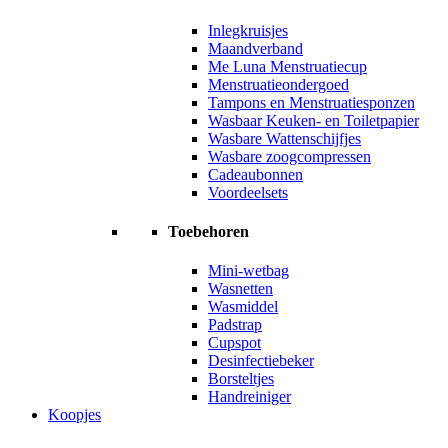
Inlegkruisjes
Maandverband
Me Luna Menstruatiecup
Menstruatieondergoed
Tampons en Menstruatiesponzen
Wasbaar Keuken- en Toiletpapier
Wasbare Wattenschijfjes
Wasbare zoogcompressen
Cadeaubonnen
Voordeelsets
Toebehoren
Mini-wetbag
Wasnetten
Wasmiddel
Padstrap
Cupspot
Desinfectiebeker
Borsteltjes
Handreiniger
Koopjes