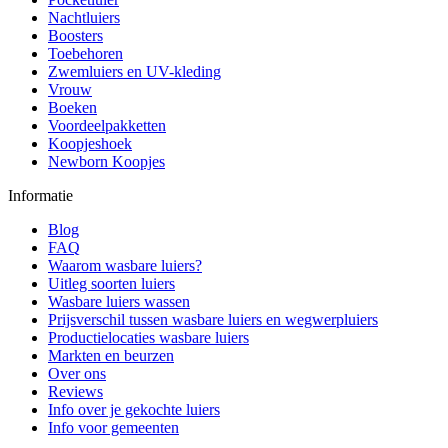
Nachtluiers
Boosters
Toebehoren
Zwemluiers en UV-kleding
Vrouw
Boeken
Voordeelpakketten
Koopjeshoek
Newborn Koopjes
Informatie
Blog
FAQ
Waarom wasbare luiers?
Uitleg soorten luiers
Wasbare luiers wassen
Prijsverschil tussen wasbare luiers en wegwerpluiers
Productielocaties wasbare luiers
Markten en beurzen
Over ons
Reviews
Info over je gekochte luiers
Info voor gemeenten