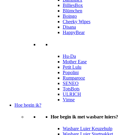
BilliesBox
Blümchen
Boingo
Cheeky Wipes
Disana
HappyBear
Hu-Da
Mother Ease
Petit Lulu
Popolini
Rumparooz
SENEO
TotsBots
ULRICH
Vimse
Hoe begin ik?
Hoe begin ik met wasbare luiers?
Wasbare Luier Keuzehulp
Wasbare Luier Startpakket