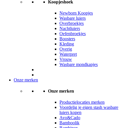
Koopjeshoek
Newborn Koopjes
Wasbare luiers
Overbroekjes
Nachtluiers
Oefenbroekjes
Boosters
Kleding
Overig
Waterpret
Vrouw
Wasbare mondkapjes
Onze merken
Onze merken
Productielocaties merken
Voordelig je eigen stash wasbare
luiers kopen
Avo&Cado
Bamboolik
Bambinex