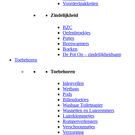
Voordeelpakketten
Zindelijkheid
BZC
Oefenbroekjes
Potjes
Beenwarmers
Boeken
De Pot Op – zindelijkheidsapp
Toebehoren
Toebehoren
Inlegvellen
Wetbags
Pods
Billendoekjes
Wasbaar Toiletpapier
Wasnetten en Luieremmers
Luierklemmetjes
Romperverlengers
Verschoonmatjes
Verzorging