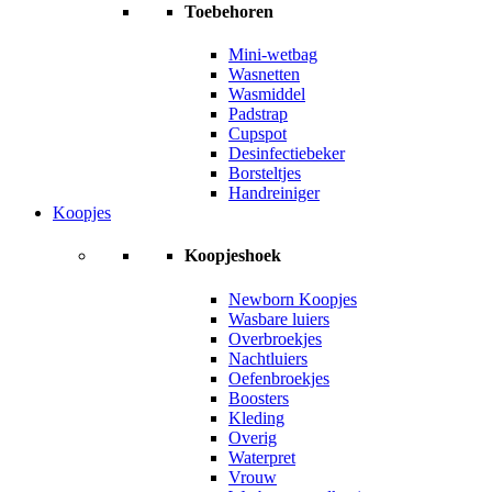
Toebehoren
Mini-wetbag
Wasnetten
Wasmiddel
Padstrap
Cupspot
Desinfectiebeker
Borsteltjes
Handreiniger
Koopjes
Koopjeshoek
Newborn Koopjes
Wasbare luiers
Overbroekjes
Nachtluiers
Oefenbroekjes
Boosters
Kleding
Overig
Waterpret
Vrouw