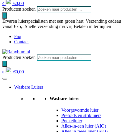
€
0,00
0
Producten zoeken
Ervaren luierspecialisten met een groen hart
Verzending cadeau
vanaf €75,-
Snelle verzending ma-vrij
Betalen in termijnen
Faq
Contact
Producten zoeken
€
0,00
0
Wasbare Luiers
Wasbare luiers
Voorgevormde luier
Prefolds en strikluiers
Pocketluier
Alles-in-een luier (AIO)
Alles-in-twee luier (SIO)