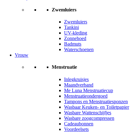
Zwemluiers
Zwemluiers
Tankini
UV-kleding
Zonnehoed
Badmuts
Waterschoenen
Vrouw
Menstruatie
Inlegkruisjes
Maandverband
Me Luna Menstruatiecup
Menstruatieondergoed
Tampons en Menstruatiesponzen
Wasbaar Keuken- en Toiletpapier
Wasbare Wattenschijfjes
Wasbare zoogcompressen
Cadeaubonnen
Voordeelsets