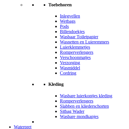
Toebehoren
Inlegvellen
Wetbags
Pods
Billendoekjes
Wasbaar Toiletpapier
Wasnetten en Luieremmers
Luierklemmetjes
Romperverlengers
Verschoonmatjes
Verzorging
Wasmiddel
Cordring
Kleding
Wasbare luierkontjes kleding
Romperverlengers
Slabben en kliederschorten
Sitbag Wader
Wasbare mondkapjes
Waterpret