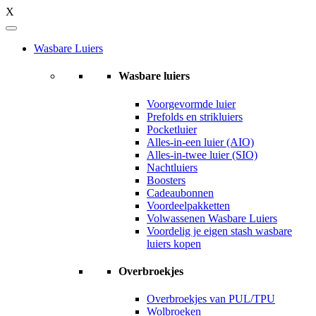
X
Wasbare Luiers
Wasbare luiers
Voorgevormde luier
Prefolds en strikluiers
Pocketluier
Alles-in-een luier (AIO)
Alles-in-twee luier (SIO)
Nachtluiers
Boosters
Cadeaubonnen
Voordeelpakketten
Volwassenen Wasbare Luiers
Voordelig je eigen stash wasbare
luiers kopen
Overbroekjes
Overbroekjes van PUL/TPU
Wolbroeken