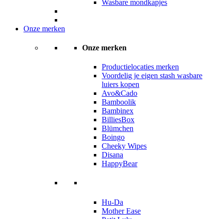
Wasbare mondkapjes
Onze merken
Onze merken
Productielocaties merken
Voordelig je eigen stash wasbare
luiers kopen
Avo&Cado
Bamboolik
Bambinex
BilliesBox
Blümchen
Boingo
Cheeky Wipes
Disana
HappyBear
Hu-Da
Mother Ease