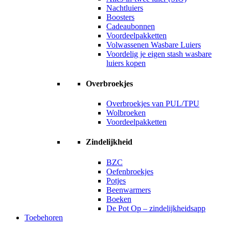
Nachtluiers
Boosters
Cadeaubonnen
Voordeelpakketten
Volwassenen Wasbare Luiers
Voordelig je eigen stash wasbare
luiers kopen
Overbroekjes
Overbroekjes van PUL/TPU
Wolbroeken
Voordeelpakketten
Zindelijkheid
BZC
Oefenbroekjes
Potjes
Beenwarmers
Boeken
De Pot Op – zindelijkheidsapp
Toebehoren