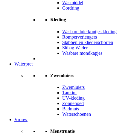
Wasmiddel
Cordring
Kleding
Wasbare luierkontjes kleding
Romperverlengers
Slabben en kliederschorten
Sitbag Wader
Wasbare mondkapjes
Waterpret
Zwemluiers
Zwemluiers
Tankini
UV-kleding
Zonnehoed
Badmuts
Waterschoenen
Vrouw
Menstruatie