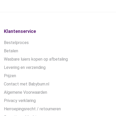
gekozen
gekozen
worden
worden
op
op
de
de
productpagina
productpagina
Klantenservice
Bestelproces
Betalen
Wasbare luiers kopen op afbetaling
Levering en verzending
Prijzen
Contact met Babybum.nl
Algemene Voorwaarden
Privacy verklaring
Herroepingsrecht / retourneren