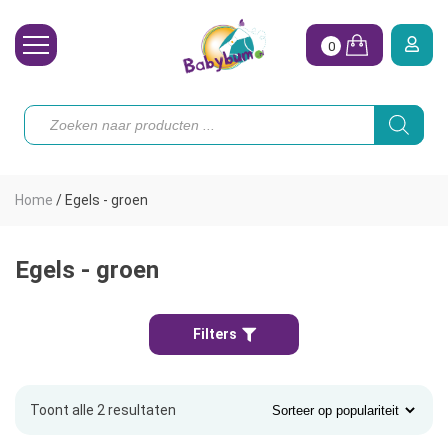
0
Wasbare Luiers
Producten
zoeken
Toebehoren
Waterpret
Home
/
Egels - groen
Vrouw
Koopjes
Egels - groen
Onze merken
Filters
Hoe begin ik?
Toont alle 2 resultaten
Gesorteerd
op