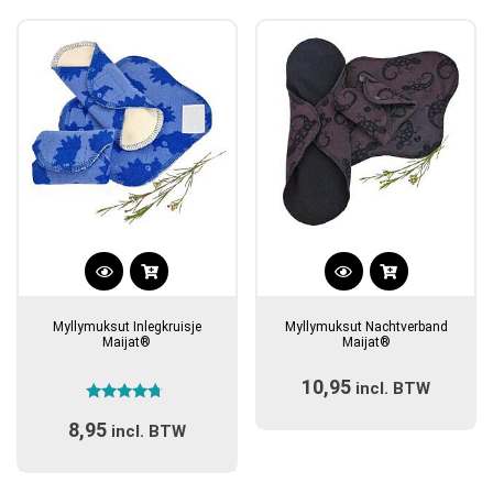
populariteit
Dit
Dit
product
product
Myllymuksut Inlegkruisje
Myllymuksut Nachtverband
heeft
heeft
Maijat®
Maijat®
meerdere
meerdere
10,95
variaties.
incl. BTW
variaties.
Gewaardeerd
Deze
Deze
8,95
4.50
incl. BTW
optie
optie
uit 5
kan
kan