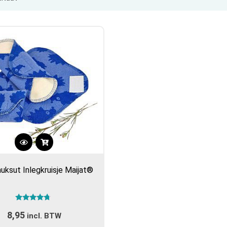
Dit
product
uksut Inlegkruisje Maijat®
heeft
meerdere
variaties.
Gewaardeerd
Deze
8,95
4.50
incl. BTW
optie
uit 5