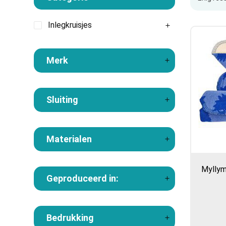
Inlegkruisjes
Merk
Sluiting
Materialen
Myllym
Geproduceerd in:
Bedrukking