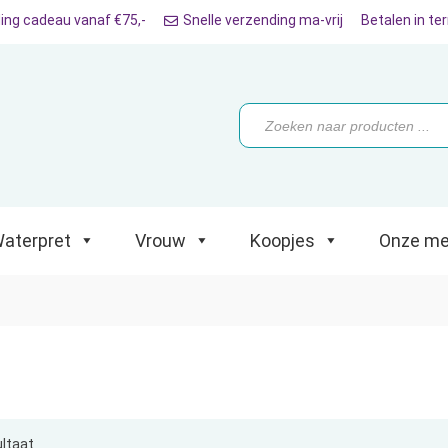
ing cadeau vanaf €75,-
Snelle verzending ma-vrij
Betalen in te
ret
Vrouw
Koopjes
Onze merken
Producten
zoeken
aterpret
Vrouw
Koopjes
Onze me
ultaat