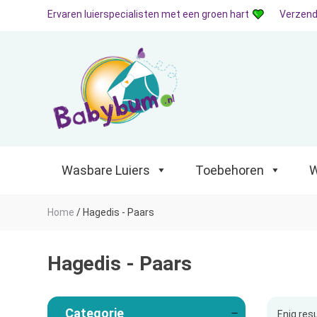
Ervaren luierspecialisten met een groen hart
Verzend
Wasbare Luiers
Toebehoren
Waterp
Wasbare Luiers
Toebehoren
W
Home
/
Hagedis - Paars
Hagedis - Paars
Categorie
Enig res