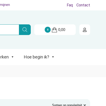
rmijnen
Faq
Contact
Hoe begin ik?
0,00
0
rken
Hoe begin ik?