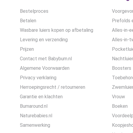
Bestelproces
Voorgevor
Betalen
Prefolds e
Wasbare luiers kopen op afbetaling
Alles-in-e
Levering en verzending
Alles-in-t
Prijzen
Pocketlui
Contact met Babybum.nl
Nachtluie
Algemene Voorwaarden
Boosters
Privacy verklaring
Toebehor
Herroepingsrecht / retourneren
Zwemluier
Garantie en klachten
Vrouw
Bumaround.nl
Boeken
Naturebabies.nl
Voordeel
Samenwerking
Koopjesh