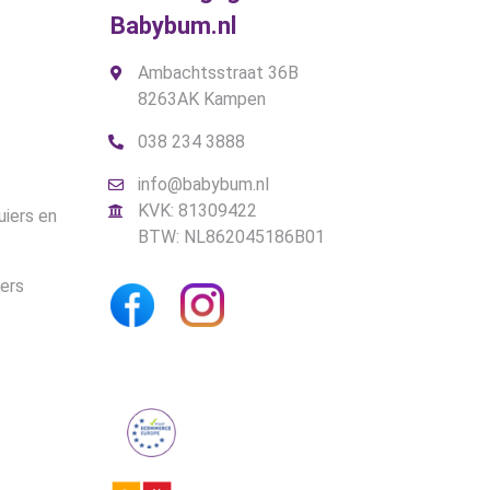
Babybum.nl
Ambachtsstraat 36B
8263AK Kampen
038 234 3888
info@babybum.nl
KVK: 81309422
uiers en
BTW: NL862045186B01
iers