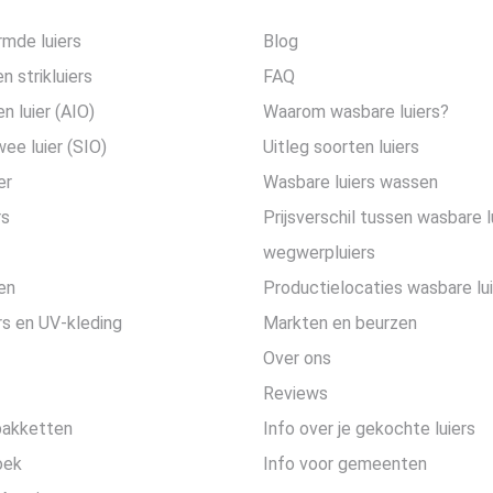
mde luiers
Blog
n strikluiers
FAQ
en luier (AIO)
Waarom wasbare luiers?
wee luier (SIO)
Uitleg soorten luiers
er
Wasbare luiers wassen
rs
Prijsverschil tussen wasbare l
wegwerpluiers
en
Productielocaties wasbare lu
s en UV-kleding
Markten en beurzen
Over ons
Reviews
pakketten
Info over je gekochte luiers
oek
Info voor gemeenten