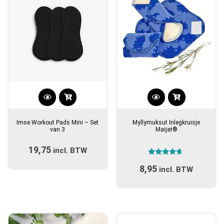
Dit
Dit
product
product
Imse Workout Pads Mini – Set
Myllymuksut Inlegkruisje
heeft
heeft
van 3
Maijat®
meerdere
meerdere
19,75
incl. BTW
variaties.
variaties.
Gewaardeerd
Deze
Deze
8,95
4.50
incl. BTW
optie
optie
uit 5
kan
kan
gekozen
gekozen
worden
worden
op
op