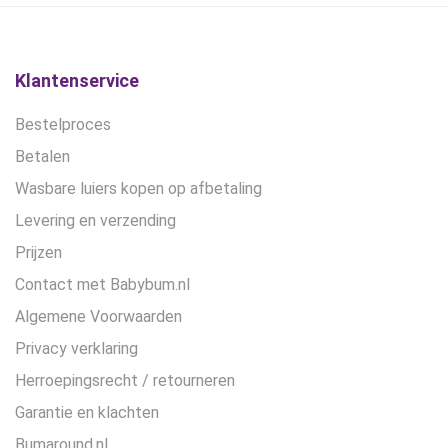
op
op
de
de
productpagina
productpagina
Klantenservice
Bestelproces
Betalen
Wasbare luiers kopen op afbetaling
Levering en verzending
Prijzen
Contact met Babybum.nl
Algemene Voorwaarden
Privacy verklaring
Herroepingsrecht / retourneren
Garantie en klachten
Bumaround.nl