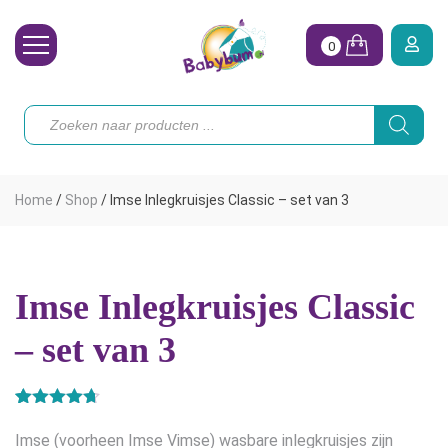
0
Wasbare Luiers
Producten
zoeken
Toebehoren
Waterpret
Home
/
Shop
/
Imse Inlegkruisjes Classic – set van 3
Vrouw
Koopjes
Imse Inlegkruisjes Classic
Onze merken
– set van 3
Hoe begin ik?
Gewaardeerd
8
4.63
op 5
Imse (voorheen Imse Vimse) wasbare inlegkruisjes zijn