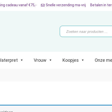
ing cadeau vanaf €75,-
Snelle verzending ma-vrij
Betalen in te
ret
Vrouw
Koopjes
Onze merken
Producten
zoeken
aterpret
Vrouw
Koopjes
Onze me