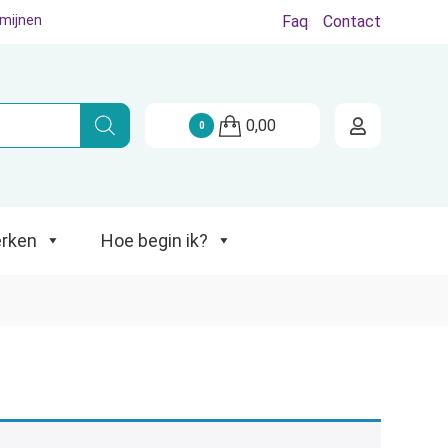
rmijnen
Faq
Contact
Hoe begin ik?
0,00
0
rken
Hoe begin ik?