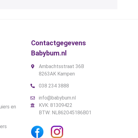
Contactgegevens
Babybum.nl
Ambachtsstraat 36B
8263AK Kampen
038 234 3888
info@babybum.nl
KVK: 81309422
uiers en
BTW: NL862045186B01
iers