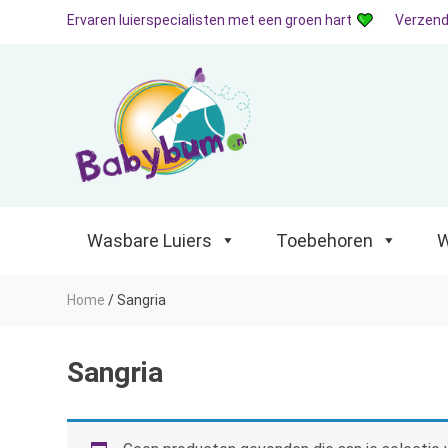
Ervaren luierspecialisten met een groen hart
Verzend
Wasbare Luiers
Toebehoren
Waterp
Wasbare Luiers
Toebehoren
W
Home
/
Sangria
Sangria