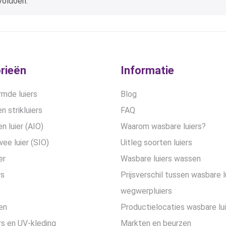
voldoen.
rieën
Informatie
mde luiers
Blog
n strikluiers
FAQ
en luier (AIO)
Waarom wasbare luiers?
wee luier (SIO)
Uitleg soorten luiers
er
Wasbare luiers wassen
rs
Prijsverschil tussen wasbare l
wegwerpluiers
en
Productielocaties wasbare lu
s en UV-kleding
Markten en beurzen