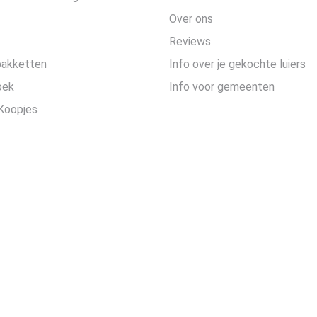
Over ons
Reviews
pakketten
Info over je gekochte luiers
oek
Info voor gemeenten
Koopjes