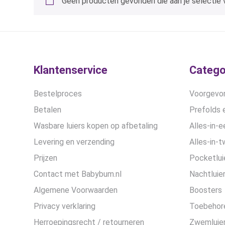
Geen producten gevonden die aan je selectie 
Klantenservice
Catego
Bestelproces
Voorgevor
Betalen
Prefolds e
Wasbare luiers kopen op afbetaling
Alles-in-e
Levering en verzending
Alles-in-t
Prijzen
Pocketlui
Contact met Babybum.nl
Nachtluie
Algemene Voorwaarden
Boosters
Privacy verklaring
Toebehor
Herroepingsrecht / retourneren
Zwemluier