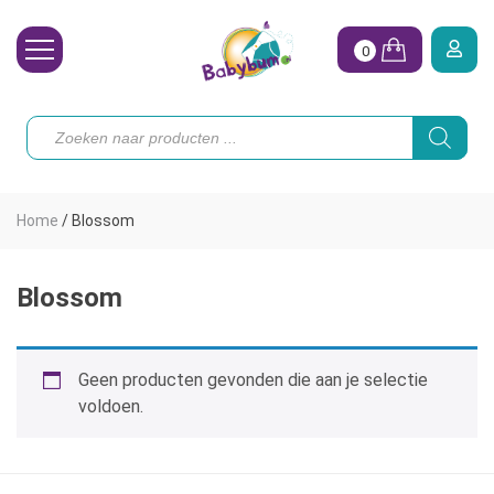
0
Wasbare Luiers
Producten
zoeken
Toebehoren
Waterpret
Home
/
Blossom
Vrouw
Koopjes
Blossom
Onze merken
Geen producten gevonden die aan je selectie
Hoe begin ik?
voldoen.