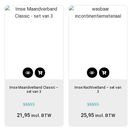
populariteit
Dit
Dit
product
product
Imse Maandverband Classic –
Imse Nachtverband – set van
heeft
heeft
set van 3
3
meerdere
meerdere
variaties.
variaties.
Gewaardeerd
Gewaardeerd
Deze
Deze
21,95
25,95
5.00
5.00
incl. BTW
incl. BTW
optie
optie
uit 5
uit 5
kan
kan