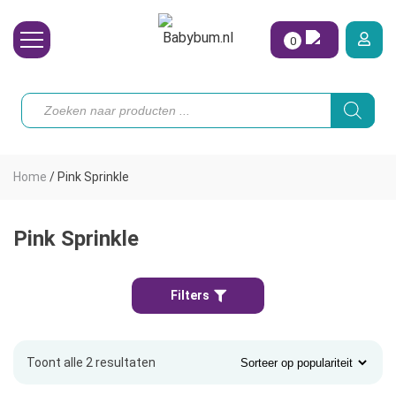
0
Wasbare Luiers
Producten
zoeken
Toebehoren
Waterpret
Home
/
Pink Sprinkle
Vrouw
Koopjes
Pink Sprinkle
Onze merken
Filters
Hoe begin ik?
Toont alle 2 resultaten
Gesorteerd
op