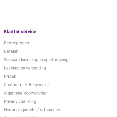
gekozen
gekozen
worden
worden
op
op
de
de
productpagina
productpagina
Klantenservice
Bestelproces
Betalen
Wasbare luiers kopen op afbetaling
Levering en verzending
Prijzen
Contact met Babybum.nl
Algemene Voorwaarden
Privacy verklaring
Herroepingsrecht / retourneren