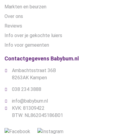
Markten en beurzen
Over ons
Reviews
Info over je gekochte luiers
Info voor gemeenten
Contactgegevens Babybum.nl
Ambachtsstraat 36B
8263AK Kampen
038 234 3888
info@babybum.nl
KVK: 81309422
BTW: NL862045186B01