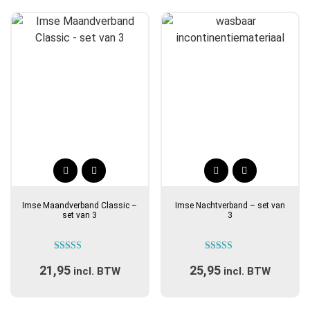
populariteit
Dit
Dit
product
product
Imse Maandverband Classic –
Imse Nachtverband – set van
heeft
heeft
set van 3
3
meerdere
meerdere
variaties.
variaties.
Gewaardeerd
Gewaardeerd
Deze
Deze
21,95
25,95
5.00
5.00
incl. BTW
incl. BTW
optie
optie
uit 5
uit 5
kan
kan