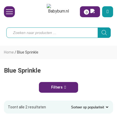
0
Wasbare Luiers
Producten
zoeken
Toebehoren
Waterpret
Home
/
Blue Sprinkle
Vrouw
Koopjes
Blue Sprinkle
Onze merken
Filters
Hoe begin ik?
Toont alle 2 resultaten
Gesorteerd
op