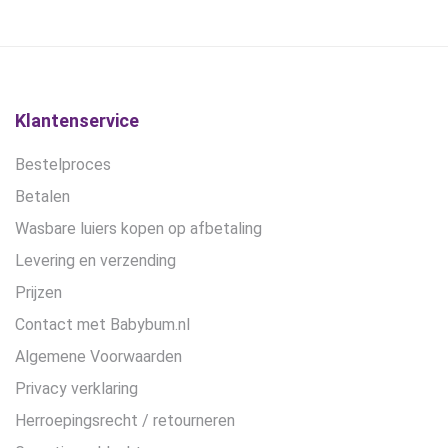
gekozen
gekozen
worden
worden
op
op
de
de
productpagina
productpagina
Klantenservice
Bestelproces
Betalen
Wasbare luiers kopen op afbetaling
Levering en verzending
Prijzen
Contact met Babybum.nl
Algemene Voorwaarden
Privacy verklaring
Herroepingsrecht / retourneren