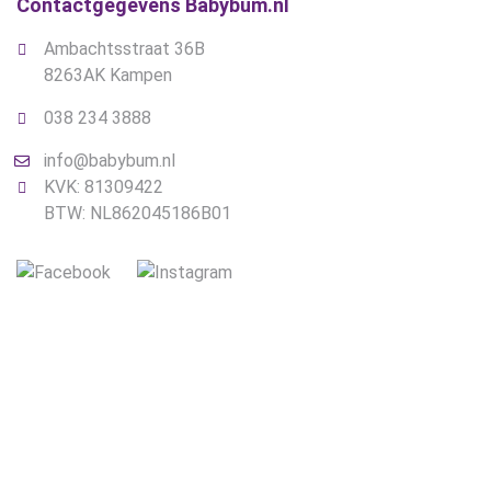
Contactgegevens Babybum.nl
Ambachtsstraat 36B
8263AK Kampen
038 234 3888
info@babybum.nl
KVK: 81309422
BTW: NL862045186B01