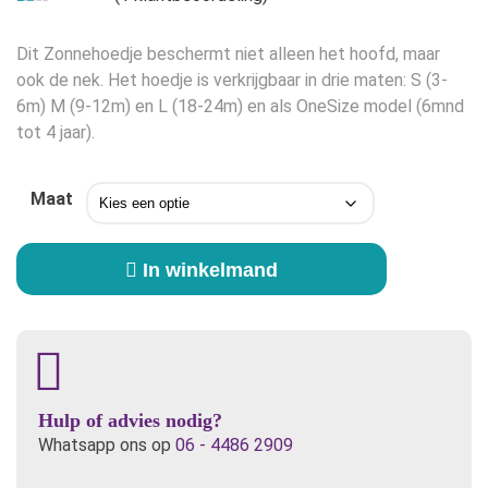
was:
is:
Gewaardeerd
1
1.00
€17,99.
€10,95.
Dit Zonnehoedje beschermt niet alleen het hoofd, maar
op
5
ook de nek. Het hoedje is verkrijgbaar in drie maten: S (3-
gebaseerd
6m) M (9-12m) en L (18-24m) en als OneSize model (6mnd
op
klant
tot 4 jaar).
waardering
Maat
Bummis
In winkelmand
Zonnehoed
Clownfish
aantal
Hulp of advies nodig?
Whatsapp ons op
06 - 4486 2909