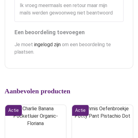
1
Ik vroeg meermaals een retour maar mijn
uit
5
mails werden gewoonweg niet beantwoord
Een beoordeling toevoegen
Je moet
ingelogd zijn
om een beoordeling te
plaatsen.
Aanbevolen producten
Actie
Actie