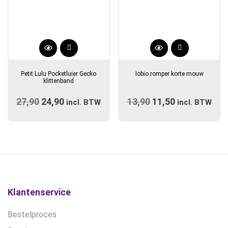
Dit
product
Petit Lulu Pocketluier Gecko
Iobio romper korte mouw
heeft
klittenband
meerdere
27,90
Oorspronkelijke
24,90
Huidige
13,90
Oorspronkelijke
11,50
Huidige
incl. BTW
variaties.
incl. BTW
prijs
prijs
prijs
Deze
prijs
optie
was:
is:
was:
is:
kan
€27,90.
€24,90.
€13,90.
€11,50.
gekozen
worden
op
de
Klantenservice
productpagina
Bestelproces