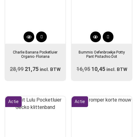
Dit
product
Charlie Banana Pocketluier
Bummis Oefenbroekje Potty
heeft
Organic- Floriana
Pant Pistachio Dot
meerdere
28,99
Oorspronkelijke
21,75
Huidige
16,95
Oorspronkelijke
10,45
Huidige
incl. BTW
variaties.
incl. BTW
prijs
prijs
prijs
Deze
prijs
optie
was:
is:
was:
is:
kan
€28,99.
€21,75.
€16,95.
€10,45.
gekozen
Actie
Actie
worden
op
de
productpagina