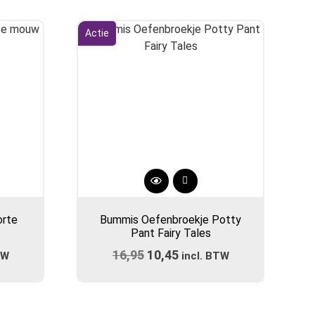
Actie
Dit
product
orte
Bummis Oefenbroekje Potty
heeft
Pant Fairy Tales
meerdere
ijke
e
16,95
Oorspronkelijke
10,45
Huidige
TW
variaties.
incl. BTW
prijs
Deze
prijs
optie
was:
is:
kan
.
€16,95.
€10,45.