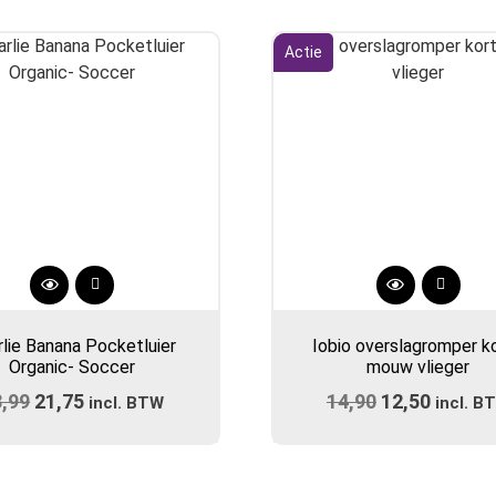
Actie
Dit
product
rlie Banana Pocketluier
Iobio overslagromper k
heeft
Organic- Soccer
mouw vlieger
meerdere
8,99
Oorspronkelijke
21,75
Huidige
14,90
Oorspronkel
12,50
Huidig
incl. BTW
variaties.
incl. B
prijs
prijs
prijs
Deze
prijs
optie
was:
is:
was:
is:
kan
€28,99.
€21,75.
€14,90.
€12,50