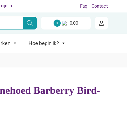
rmijnen
Faq
Contact
0,00
0
Hoe begin ik?
rken
Hoe begin ik?
ehoed Barberry Bird-
e