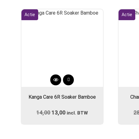
Actie
Actie
Dit
product
Kanga Care 6R Soaker Bamboe
Cha
heeft
meerdere
14,00
Oorspronkelijke
13,00
Huidige
2
variaties.
incl. BTW
prijs
Deze
prijs
optie
was:
is:
kan
€14,00.
€13,00.