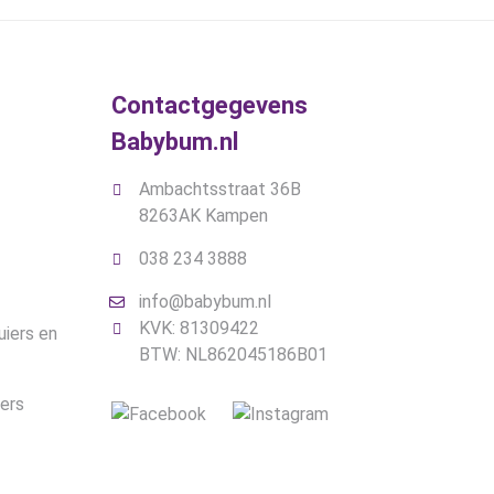
gekozen
worden
op
de
Contactgegevens
gina
productpagina
Babybum.nl
Ambachtsstraat 36B
8263AK Kampen
038 234 3888
info@babybum.nl
KVK: 81309422
uiers en
BTW: NL862045186B01
iers