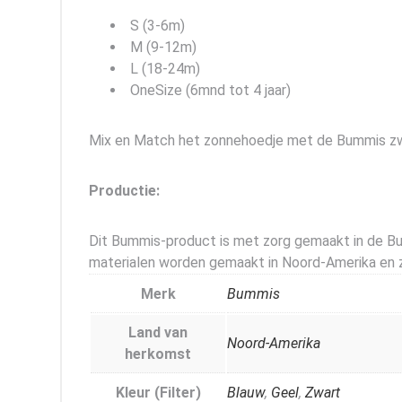
S (3-6m)
M (9-12m)
L (18-24m)
OneSize (6mnd tot 4 jaar)
Mix en Match het zonnehoedje met de Bummis zw
Productie:
Dit Bummis-product is met zorg gemaakt in de Bum
materialen worden gemaakt in Noord-Amerika en zi
Merk
Bummis
Land van
Noord-Amerika
herkomst
Kleur (Filter)
Blauw
,
Geel
,
Zwart