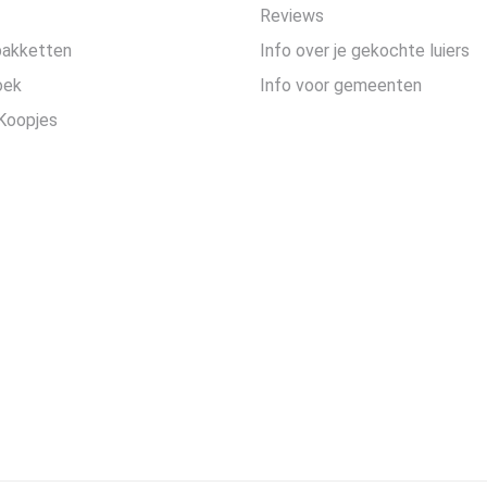
Reviews
pakketten
Info over je gekochte luiers
oek
Info voor gemeenten
Koopjes