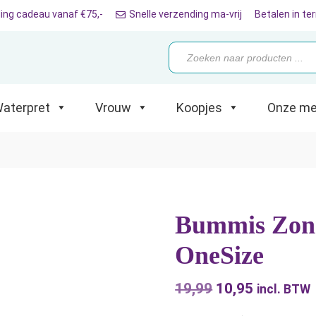
ing cadeau vanaf €75,-
Snelle verzending ma-vrij
Betalen in te
Producten
zoeken
ret
Vrouw
Koopjes
Onze merken
aterpret
Vrouw
Koopjes
Onze me
Bummis Zonn
OneSize
19,99
Oorspronkelijk
10,95
Huidige
incl. BTW
prijs
prijs