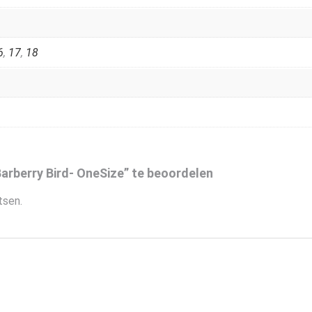
6
,
17
,
18
rberry Bird- OneSize” te beoordelen
tsen.