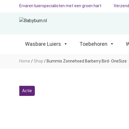
Ervaren luierspecialisten met een groen hart
Verzend
Wasbare Luiers
Toebehoren
Waterp
Wasbare Luiers
Toebehoren
W
Home
/
Shop
/
Bummis Zonnehoed Barberry Bird- OneSize
Actie