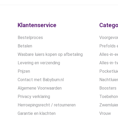
gekozen
worden
op
de
Klantenservice
Catego
productpagina
Bestelproces
Voorgevor
Betalen
Prefolds e
Wasbare luiers kopen op afbetaling
Alles-in-e
Levering en verzending
Alles-in-t
Prijzen
Pocketlui
Contact met Babybum.nl
Nachtluie
Algemene Voorwaarden
Boosters
Privacy verklaring
Toebehor
Herroepingsrecht / retourneren
Zwemluier
Garantie en klachten
Vrouw