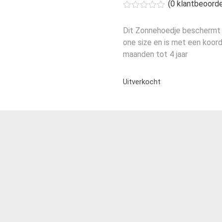
(
0
klantbeoorde
was:
is:
€19,99.
€10,95.
Dit Zonnehoedje beschermt n
one size en is met een koordj
maanden tot 4 jaar
Uitverkocht