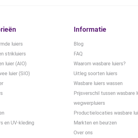
gekozen
worden
op
de
rieën
Informatie
productpa
mde luiers
Blog
n strikluiers
FAQ
en luier (AIO)
Waarom wasbare luiers?
wee luier (SIO)
Uitleg soorten luiers
er
Wasbare luiers wassen
rs
Prijsverschil tussen wasbare l
wegwerpluiers
en
Productielocaties wasbare lu
s en UV-kleding
Markten en beurzen
Over ons