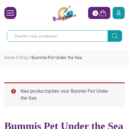
0
Wasbare Luiers
Producten
zoeken
Toebehoren
Waterpret
Home
/
Shop
/
Bummis Pet Under the Sea
Vrouw
Koopjes
Onze merken
Kies productopties voor Bummis Pet Under
the Sea.
Hoe begin ik?
Bummis Pet Under the Sea