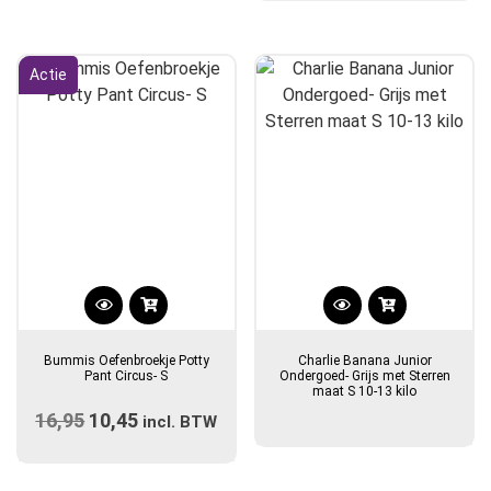
was:
is:
€28,99.
€21,75.
Actie
Bummis Oefenbroekje Potty
Charlie Banana Junior
Pant Circus- S
Ondergoed- Grijs met Sterren
maat S 10-13 kilo
16,95
Oorspronkelijke
10,45
Huidige
incl. BTW
prijs
prijs
was:
is: