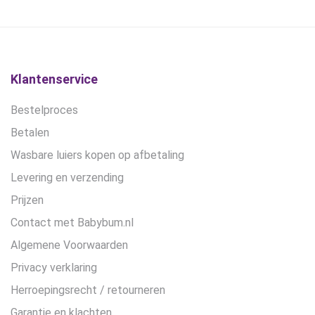
€16,95.
€10,45.
Klantenservice
Bestelproces
Betalen
Wasbare luiers kopen op afbetaling
Levering en verzending
Prijzen
Contact met Babybum.nl
Algemene Voorwaarden
Privacy verklaring
Herroepingsrecht / retourneren
Garantie en klachten