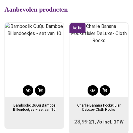
Aanbevolen producten
Actie
Bamboolik QuQu Bamboe
Charlie Banana Pocketluier
Billendoekjes – set van 10
DeLuxe- Cloth Rocks
28,99
Oorspronkelijke
21,75
Huidige
incl. BTW
prijs
prijs