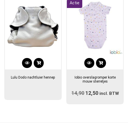
Actie
Dit
product
Lulu Dodo nachtluier hennep
Iobio overslagromper korte
heeft
mouw sterretjes
meerdere
14,90
Oorspronkelijke
12,50
Huidige
variaties.
incl. BTW
prijs
Deze
prijs
optie
was:
is:
kan
€14,90.
€12,50.
gekozen
worden