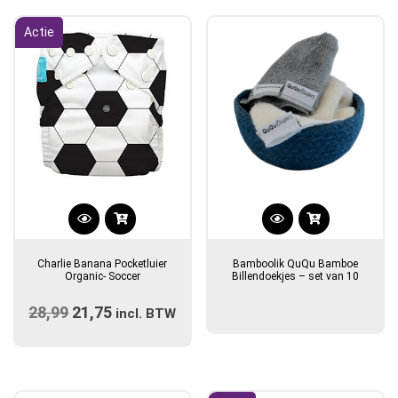
Actie
Charlie Banana Pocketluier
Bamboolik QuQu Bamboe
Organic- Soccer
Billendoekjes – set van 10
28,99
Oorspronkelijke
21,75
Huidige
incl. BTW
prijs
prijs
was:
is:
€28,99.
€21,75.