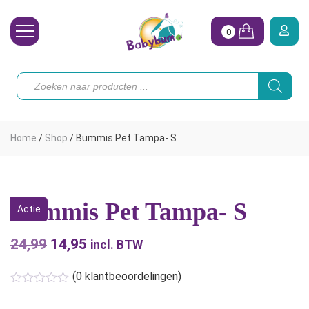
0
Wasbare Luiers
Producten
zoeken
Toebehoren
Waterpret
Home
/
Shop
/
Bummis Pet Tampa- S
Vrouw
Koopjes
Bummis Pet Tampa- S
Actie
Onze merken
24,99
Oorspronkelijke
14,95
Huidige
Hoe begin ik?
incl. BTW
prijs
prijs
(
0
klantbeoordelingen)
was:
is:
€24,99.
€14,95.