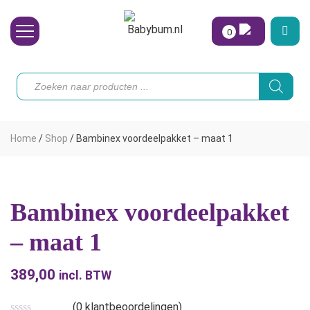
0
Wasbare Luiers
Producten
zoeken
Toebehoren
Waterpret
Home
/
Shop
/
Bambinex voordeelpakket – maat 1
Vrouw
Koopjes
Bambinex voordeelpakket
Onze merken
– maat 1
Hoe begin ik?
389,00
incl. BTW
(
0
klantbeoordelingen)