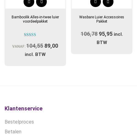
Bamboolik Alles-in-twee luier
Wasbare Luier Accessoires
voordeelpakket
Pakket
106,78
Oorspronkelijk
95,95
Huidige
incl.
Gewaardeerd
prijs
prijs
BTW
104,55
Oorspronkelijke
89,00
Huidige
5.00
VANAF:
uit 5
was:
is:
prijs
prijs
incl. BTW
€106,78.
€95,95.
was:
is:
€104,55.
€89,00.
Klantenservice
Bestelproces
Betalen