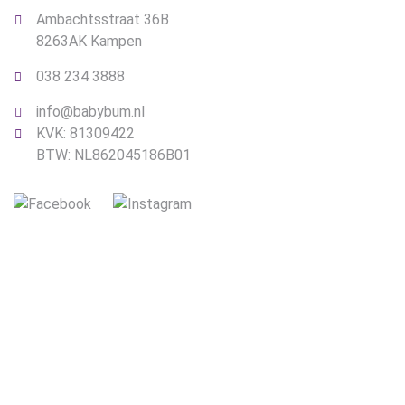
Ambachtsstraat 36B
8263AK Kampen
038 234 3888
info@babybum.nl
KVK: 81309422
BTW: NL862045186B01