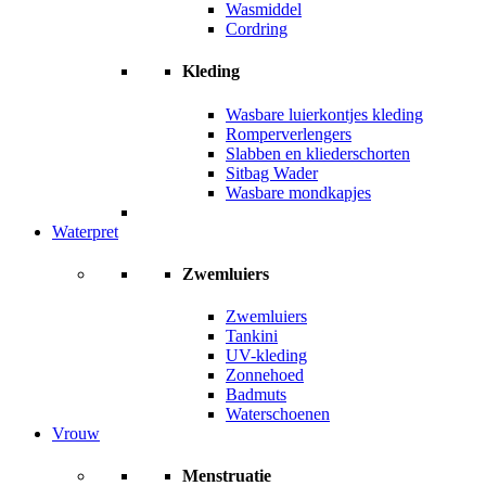
Wasmiddel
Cordring
Kleding
Wasbare luierkontjes kleding
Romperverlengers
Slabben en kliederschorten
Sitbag Wader
Wasbare mondkapjes
Waterpret
Zwemluiers
Zwemluiers
Tankini
UV-kleding
Zonnehoed
Badmuts
Waterschoenen
Vrouw
Menstruatie