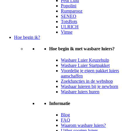
Petit Lulu
Popolini
Rumparooz
SENEO
TotsBots
ULRICH
Vimse
Hoe begin ik?
Hoe begin ik met wasbare luiers?
Wasbare Luier Keuzehulp
Wasbare Luier Startpakket
Voordelig je eigen pakket luiers
aanschaffen
Zoekfuncties in de webshop
Wasbaar luieren bij je newborn
Wasbare luiers huren
Informatie
Blog
FAQ
Waarom wasbare luiers?
Uitleg soorten luiers