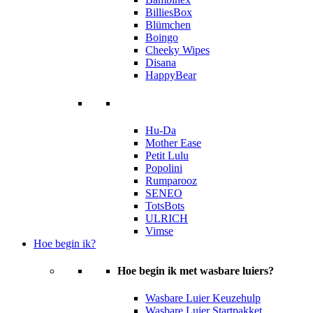
BilliesBox
Blümchen
Boingo
Cheeky Wipes
Disana
HappyBear
Hu-Da
Mother Ease
Petit Lulu
Popolini
Rumparooz
SENEO
TotsBots
ULRICH
Vimse
Hoe begin ik?
Hoe begin ik met wasbare luiers?
Wasbare Luier Keuzehulp
Wasbare Luier Startpakket