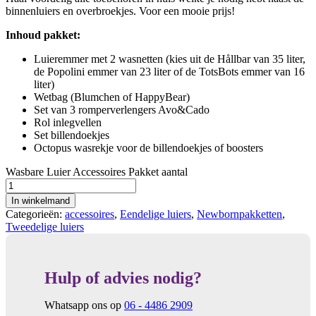
binnenluiers en overbroekjes. Voor een mooie prijs!
Inhoud pakket:
Luieremmer met 2 wasnetten (kies uit de Hållbar van 35 liter,
de Popolini emmer van 23 liter of de TotsBots emmer van 16
liter)
Wetbag (Blumchen of HappyBear)
Set van 3 romperverlengers Avo&Cado
Rol inlegvellen
Set billendoekjes
Octopus wasrekje voor de billendoekjes of boosters
Wasbare Luier Accessoires Pakket aantal
In winkelmand
Categorieën:
accessoires
,
Eendelige luiers
,
Newbornpakketten
,
Tweedelige luiers
Hulp of advies nodig?
Whatsapp ons op
06 - 4486 2909