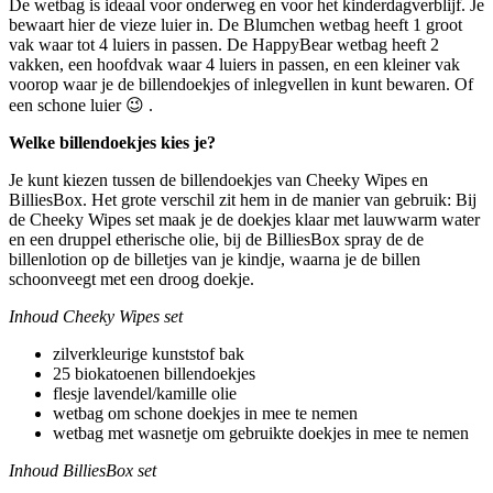
De wetbag is ideaal voor onderweg en voor het kinderdagverblijf. Je
bewaart hier de vieze luier in. De Blumchen wetbag heeft 1 groot
vak waar tot 4 luiers in passen. De HappyBear wetbag heeft 2
vakken, een hoofdvak waar 4 luiers in passen, en een kleiner vak
voorop waar je de billendoekjes of inlegvellen in kunt bewaren. Of
een schone luier 😉 .
Welke billendoekjes kies je?
Je kunt kiezen tussen de billendoekjes van Cheeky Wipes en
BilliesBox. Het grote verschil zit hem in de manier van gebruik: Bij
de Cheeky Wipes set maak je de doekjes klaar met lauwwarm water
en een druppel etherische olie, bij de BilliesBox spray de de
billenlotion op de billetjes van je kindje, waarna je de billen
schoonveegt met een droog doekje.
Inhoud Cheeky Wipes set
zilverkleurige kunststof bak
25 biokatoenen billendoekjes
flesje lavendel/kamille olie
wetbag om schone doekjes in mee te nemen
wetbag met wasnetje om gebruikte doekjes in mee te nemen
Inhoud BilliesBox set