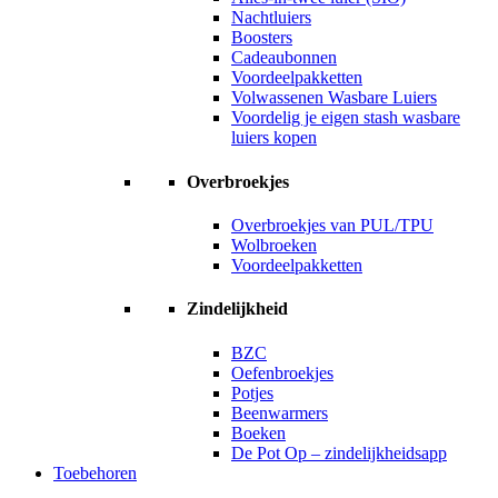
Nachtluiers
Boosters
Cadeaubonnen
Voordeelpakketten
Volwassenen Wasbare Luiers
Voordelig je eigen stash wasbare
luiers kopen
Overbroekjes
Overbroekjes van PUL/TPU
Wolbroeken
Voordeelpakketten
Zindelijkheid
BZC
Oefenbroekjes
Potjes
Beenwarmers
Boeken
De Pot Op – zindelijkheidsapp
Toebehoren