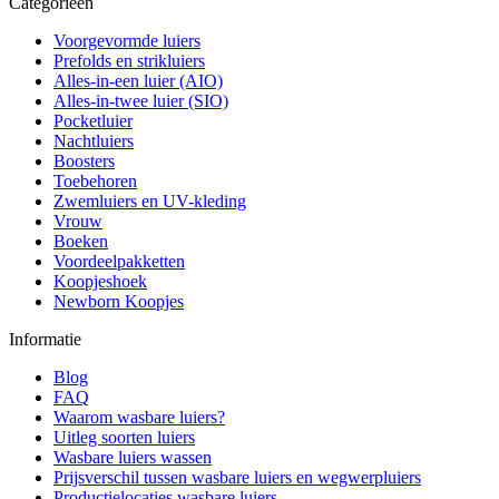
Categorieën
Voorgevormde luiers
Prefolds en strikluiers
Alles-in-een luier (AIO)
Alles-in-twee luier (SIO)
Pocketluier
Nachtluiers
Boosters
Toebehoren
Zwemluiers en UV-kleding
Vrouw
Boeken
Voordeelpakketten
Koopjeshoek
Newborn Koopjes
Informatie
Blog
FAQ
Waarom wasbare luiers?
Uitleg soorten luiers
Wasbare luiers wassen
Prijsverschil tussen wasbare luiers en wegwerpluiers
Productielocaties wasbare luiers