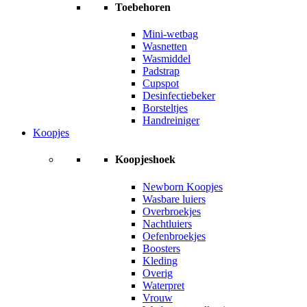
Toebehoren
Mini-wetbag
Wasnetten
Wasmiddel
Padstrap
Cupspot
Desinfectiebeker
Borsteltjes
Handreiniger
Koopjes
Koopjeshoek
Newborn Koopjes
Wasbare luiers
Overbroekjes
Nachtluiers
Oefenbroekjes
Boosters
Kleding
Overig
Waterpret
Vrouw