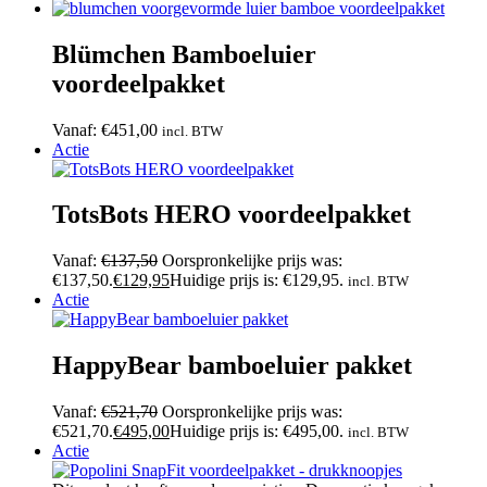
Blümchen Bamboeluier
voordeelpakket
Vanaf:
€
451,00
incl. BTW
Actie
TotsBots HERO voordeelpakket
Vanaf:
€
137,50
Oorspronkelijke prijs was:
€137,50.
€
129,95
Huidige prijs is: €129,95.
incl. BTW
Actie
HappyBear bamboeluier pakket
Vanaf:
€
521,70
Oorspronkelijke prijs was:
€521,70.
€
495,00
Huidige prijs is: €495,00.
incl. BTW
Actie