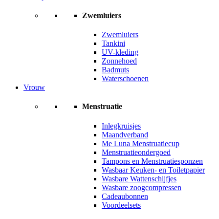
Zwemluiers
Zwemluiers
Tankini
UV-kleding
Zonnehoed
Badmuts
Waterschoenen
Vrouw
Menstruatie
Inlegkruisjes
Maandverband
Me Luna Menstruatiecup
Menstruatieondergoed
Tampons en Menstruatiesponzen
Wasbaar Keuken- en Toiletpapier
Wasbare Wattenschijfjes
Wasbare zoogcompressen
Cadeaubonnen
Voordeelsets