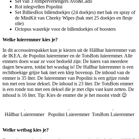
Set van 3 romperverlengers Avo&Cado
Rol inlegvellen Popolini
Set BilliesBox billendoekjes (24 doekjes) met bak en spray of
de MiniKit van Cheeky Wipes (bak met 25 doekjes en flesje
olie)
Octopus wasrekje voor de billendoekjes of boosters
Welke luieremmer kies je?
In dit accessoirespakket kun je kiezen uit de Hållbar luieremmer van
de IKEA, de Popolini luieremmer en de TotsBots luieremmer. Alle
emmers doen waar ze voor bedoeld zijn: De luiers van meerdere
dagen bewaren, totdat het wasdag is! De Hallbar luieremmer is een
rechthoekige grijze bak met een klep bovenop. De inhoud van de
emmer is 35 liter. De luieremmer van Popolini is een grijze ronde
ton met een losse deksel. De inhoud is 23 liter. De TotsBots emmer
is een ronde ton met een deksel die je met clips vast kunt zetten. De
inhoud is 16 liter. Tip: Kies de emmer die je het mooist vindt 😉
Hållbar Luieremmer
Popolini Luieremmer
TotsBots Luieremmer
Welke wetbag kies je?