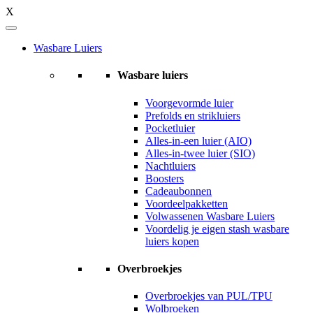
X
Wasbare Luiers
Wasbare luiers
Voorgevormde luier
Prefolds en strikluiers
Pocketluier
Alles-in-een luier (AIO)
Alles-in-twee luier (SIO)
Nachtluiers
Boosters
Cadeaubonnen
Voordeelpakketten
Volwassenen Wasbare Luiers
Voordelig je eigen stash wasbare
luiers kopen
Overbroekjes
Overbroekjes van PUL/TPU
Wolbroeken