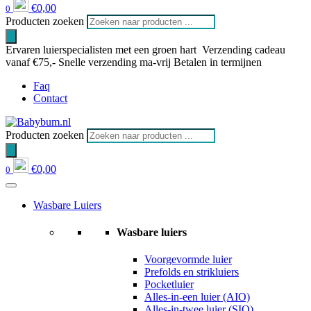
€
0,00
0
Producten zoeken
Ervaren luierspecialisten met een groen hart
Verzending cadeau
vanaf €75,-
Snelle verzending ma-vrij
Betalen in termijnen
Faq
Contact
Producten zoeken
€
0,00
0
Wasbare Luiers
Wasbare luiers
Voorgevormde luier
Prefolds en strikluiers
Pocketluier
Alles-in-een luier (AIO)
Alles-in-twee luier (SIO)