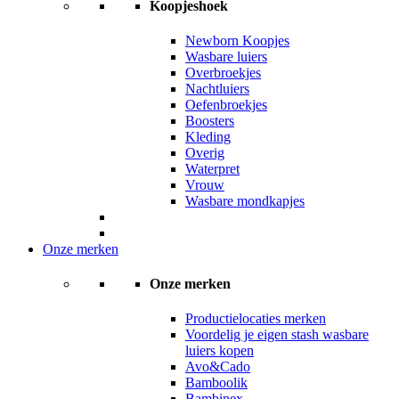
Koopjeshoek
Newborn Koopjes
Wasbare luiers
Overbroekjes
Nachtluiers
Oefenbroekjes
Boosters
Kleding
Overig
Waterpret
Vrouw
Wasbare mondkapjes
Onze merken
Onze merken
Productielocaties merken
Voordelig je eigen stash wasbare
luiers kopen
Avo&Cado
Bamboolik
Bambinex