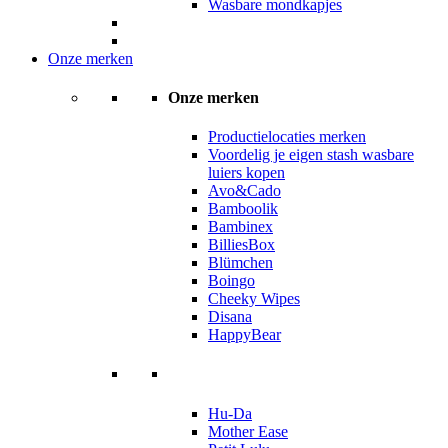
Wasbare mondkapjes
Onze merken
Onze merken
Productielocaties merken
Voordelig je eigen stash wasbare
luiers kopen
Avo&Cado
Bamboolik
Bambinex
BilliesBox
Blümchen
Boingo
Cheeky Wipes
Disana
HappyBear
Hu-Da
Mother Ease