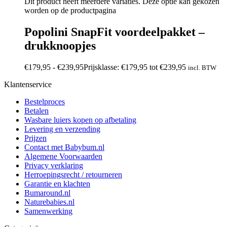
Dit product heeft meerdere variaties. Deze optie kan gekozen
worden op de productpagina
Popolini SnapFit voordeelpakket –
drukknoopjes
€
179,95
-
€
239,95
Prijsklasse: €179,95 tot €239,95
incl. BTW
Klantenservice
Bestelproces
Betalen
Wasbare luiers kopen op afbetaling
Levering en verzending
Prijzen
Contact met Babybum.nl
Algemene Voorwaarden
Privacy verklaring
Herroepingsrecht / retourneren
Garantie en klachten
Bumaround.nl
Naturebabies.nl
Samenwerking