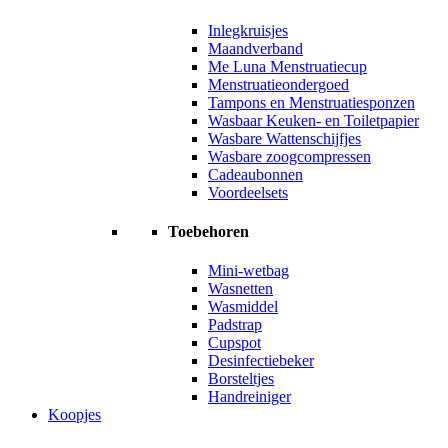
Inlegkruisjes
Maandverband
Me Luna Menstruatiecup
Menstruatieondergoed
Tampons en Menstruatiesponzen
Wasbaar Keuken- en Toiletpapier
Wasbare Wattenschijfjes
Wasbare zoogcompressen
Cadeaubonnen
Voordeelsets
Toebehoren
Mini-wetbag
Wasnetten
Wasmiddel
Padstrap
Cupspot
Desinfectiebeker
Borsteltjes
Handreiniger
Koopjes