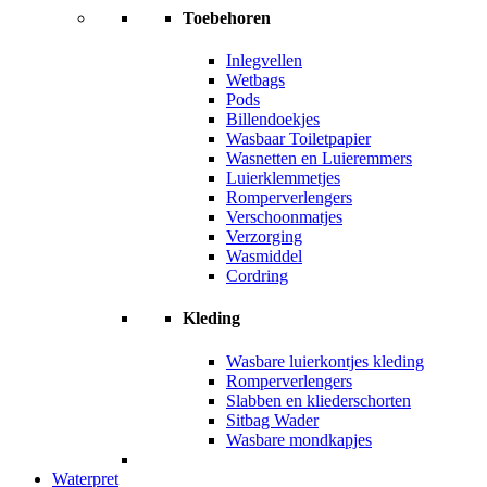
Toebehoren
Inlegvellen
Wetbags
Pods
Billendoekjes
Wasbaar Toiletpapier
Wasnetten en Luieremmers
Luierklemmetjes
Romperverlengers
Verschoonmatjes
Verzorging
Wasmiddel
Cordring
Kleding
Wasbare luierkontjes kleding
Romperverlengers
Slabben en kliederschorten
Sitbag Wader
Wasbare mondkapjes
Waterpret