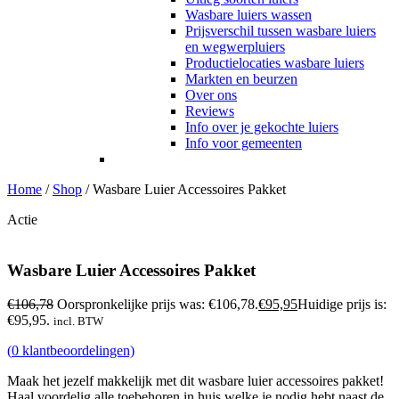
Wasbare luiers wassen
Prijsverschil tussen wasbare luiers
en wegwerpluiers
Productielocaties wasbare luiers
Markten en beurzen
Over ons
Reviews
Info over je gekochte luiers
Info voor gemeenten
Home
/
Shop
/
Wasbare Luier Accessoires Pakket
Actie
Wasbare Luier Accessoires Pakket
€
106,78
Oorspronkelijke prijs was: €106,78.
€
95,95
Huidige prijs is:
€95,95.
incl. BTW
(
0
klantbeoordelingen)
Maak het jezelf makkelijk met dit wasbare luier accessoires pakket!
Haal voordelig alle toebehoren in huis welke je nodig hebt naast de