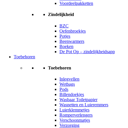
Voordeelpakketten
Zindelijkheid
BZC
Oefenbroekjes
Potjes
Beenwarmers
Boeken
De Pot Op – zindelijkheidsapp
Toebehoren
Toebehoren
Inlegvellen
Wetbags
Pods
Billendoekjes
Wasbaar Toiletpapier
Wasnetten en Luieremmers
Luierklemmetjes
Romperverlengers
Verschoonmatjes
Verzorging