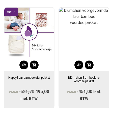
Actie
HappyBear bamboeluier pakket
Blümchen Bamboeluier
voordeelpakket
521,70
Oorspronkelijke
495,00
Huidige
451,00
incl.
VANAF:
VANAF:
prijs
prijs
incl. BTW
BTW
was:
is:
€521,70.
€495,00.