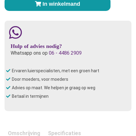
voordeelpakket
In winkelmand
-
drukknoopjes
aantal
Hulp of advies nodig?
Whatsapp ons op
06 - 4486 2909
Ervaren luierspecialisten, met een groen hart
Door moeders, voor moeders
Advies op maat. We helpen je graag op weg
Betaal in termijnen
Omschrijving
Specificaties