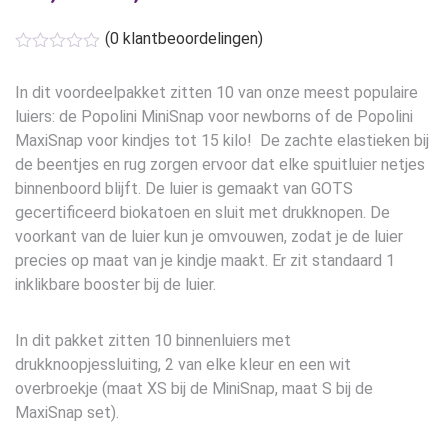
€179,95
(
0
klantbeoordelingen)
tot
€239,95
In dit voordeelpakket zitten 10 van onze meest populaire
luiers: de Popolini MiniSnap voor newborns of de Popolini
MaxiSnap voor kindjes tot 15 kilo! De zachte elastieken bij
de beentjes en rug zorgen ervoor dat elke spuitluier netjes
binnenboord blijft. De luier is gemaakt van GOTS
gecertificeerd biokatoen en sluit met drukknopen. De
voorkant van de luier kun je omvouwen, zodat je de luier
precies op maat van je kindje maakt. Er zit standaard 1
inklikbare booster bij de luier.
In dit pakket zitten 10 binnenluiers met
drukknoopjessluiting, 2 van elke kleur en een wit
overbroekje (maat XS bij de MiniSnap, maat S bij de
MaxiSnap set).