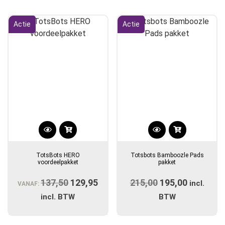
Actie
Actie
TotsBots HERO
Totsbots Bamboozle Pads
voordeelpakket
pakket
137,50
Oorspronkelijke
129,95
Huidige
215,00
Oorspronkelijk
195,00
Huidige
incl.
VANAF:
prijs
prijs
prijs
prijs
incl. BTW
BTW
was:
is:
was:
is:
€137,50.
€129,95.
€215,00.
€195,00.