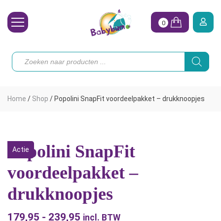
0
Wasbare Luiers
Producten
zoeken
Toebehoren
Waterpret
Home
/
Shop
/
Popolini SnapFit voordeelpakket – drukknoopjes
Vrouw
Koopjes
Popolini SnapFit
Actie
Onze merken
voordeelpakket –
Hoe begin ik?
drukknoopjes
179,95
-
239,95
Prijsklasse:
incl. BTW