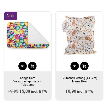
uit 5
Actie
Kanga Care
Blümchen wetbag (4 luiers)
Verschoningsmatje –
Mama Beer
TokiCorno
19,95
Oorspronkelijke
15,00
Huidige
10,90
incl. BTW
incl. BTW
prijs
prijs
was:
is: