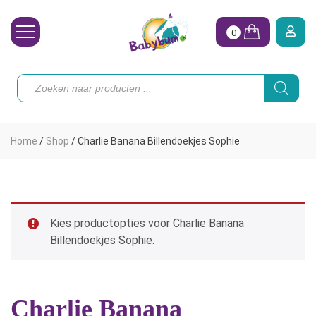
0
Wasbare Luiers
Producten
zoeken
Toebehoren
Waterpret
Home
/
Shop
/
Charlie Banana Billendoekjes Sophie
Vrouw
Koopjes
Onze merken
Kies productopties voor Charlie Banana
Billendoekjes Sophie.
Hoe begin ik?
Charlie Banana