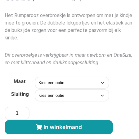
tot
€16,95
Het Rumparooz overbroekje is ontworpen om met je kindje
mee te groeien. De dubbele lekgootjes en het elastiek aan
de buikzijde zorgen voor een perfecte pasvorm bij elk
kindje.
Dit overbroekje is verkrijgbaar in maat newborn en OneSize,
en met klittenband en drukknoopjessluiting.
Maat
Sluiting
Rumparooz
Overbroekje
Spice
In winkelmand
aantal