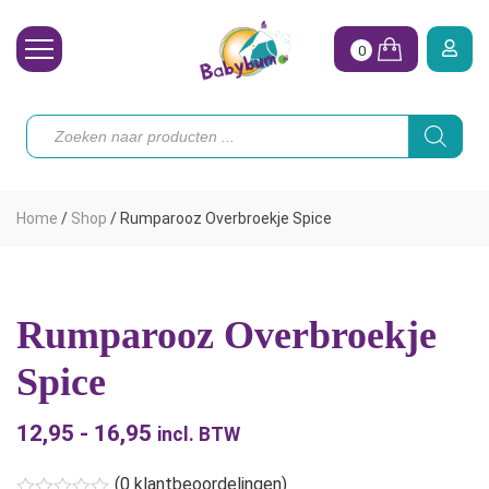
0
Wasbare Luiers
Producten
zoeken
Toebehoren
Waterpret
Home
/
Shop
/
Rumparooz Overbroekje Spice
Vrouw
Koopjes
Rumparooz Overbroekje
Onze merken
Spice
Hoe begin ik?
12,95
-
16,95
Prijsklasse:
incl. BTW
€12,95
(
0
klantbeoordelingen)