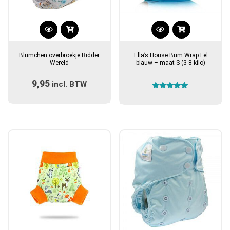
Dit
product
Blümchen overbroekje Ridder
Ella’s House Bum Wrap Fel
heeft
Wereld
blauw – maat S (3-8 kilo)
meerdere
9,95
incl. BTW
variaties.
Gewaardeerd
Deze
5.00
optie
uit 5
kan
gekozen
worden
op
de
productpagina