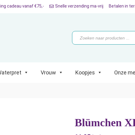
ing cadeau vanaf €75,-
Snelle verzending ma-vrij
Betalen in te
ret
Vrouw
Koopjes
Onze merken
Producten
zoeken
aterpret
Vrouw
Koopjes
Onze me
Blümchen XL