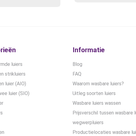
rieën
Informatie
mde luiers
Blog
n strikluiers
FAQ
en luier (AIO)
Waarom wasbare luiers?
wee luier (SIO)
Uitleg soorten luiers
er
Wasbare luiers wassen
rs
Prijsverschil tussen wasbare l
wegwerpluiers
en
Productielocaties wasbare lu