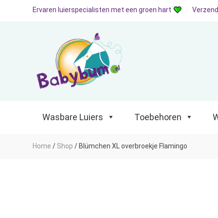
Ervaren luierspecialisten met een groen hart
Verzend
Wasbare Luiers
Toebehoren
Waterp
Wasbare Luiers
Toebehoren
W
Home
/
Shop
/
Blümchen XL overbroekje Flamingo