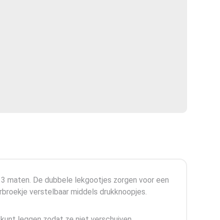
in 3 maten. De dubbele lekgootjes zorgen voor een
erbroekje verstelbaar middels drukknoopjes.
 kunt leggen zodat ze niet verschuiven.