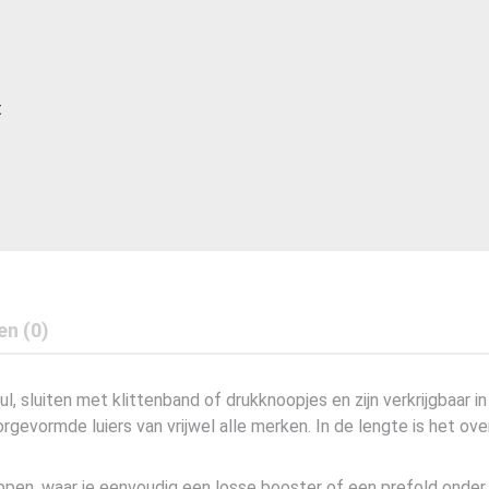
t
en (0)
, sluiten met klittenband of drukknoopjes en zijn verkrijgbaar 
orgevormde luiers van vrijwel alle merken. In de lengte is het ov
ppen, waar je eenvoudig een losse booster of een prefold onder