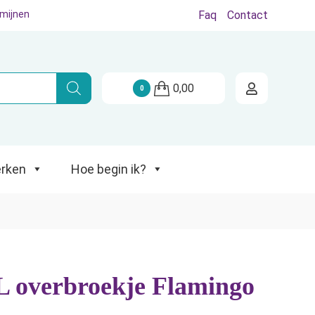
rmijnen
Faq
Contact
Hoe begin ik?
0,00
0
rken
Hoe begin ik?
 overbroekje Flamingo