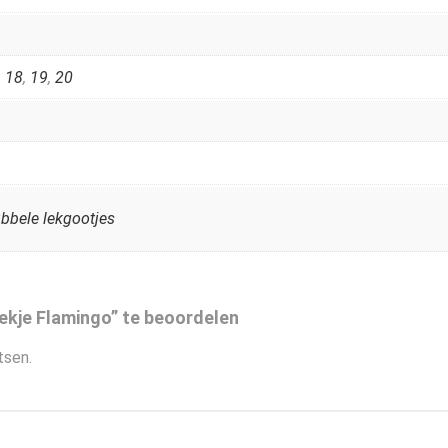
,
18
,
19
,
20
bbele lekgootjes
kje Flamingo” te beoordelen
tsen.