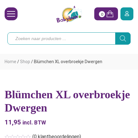
0
Wasbare Luiers
Producten
zoeken
Toebehoren
Waterpret
Home
/
Shop
/
Blümchen XL overbroekje Dwergen
Vrouw
Koopjes
Blümchen XL overbroekje
Onze merken
Dwergen
Hoe begin ik?
11,95
incl. BTW
(
0
klantbeoordelingen)