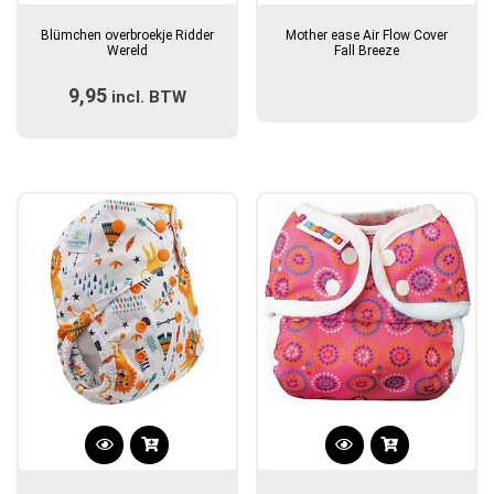
product
Blümchen overbroekje Ridder
Mother ease Air Flow Cover
heeft
Wereld
Fall Breeze
meerdere
9,95
incl. BTW
variaties.
Deze
optie
kan
gekozen
worden
op
de
productpagina