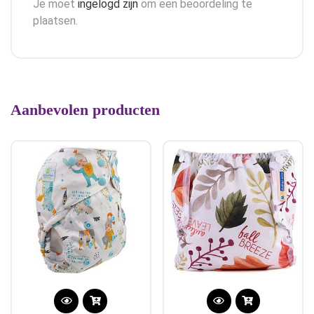
Je moet
ingelogd zijn
om een beoordeling te
plaatsen.
Aanbevolen producten
Dit