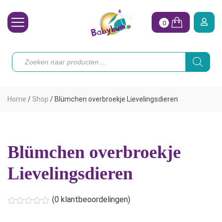
0
Wasbare Luiers
Producten
zoeken
Toebehoren
Waterpret
Home
/
Shop
/
Blümchen overbroekje Lievelingsdieren
Vrouw
Koopjes
Blümchen overbroekje
Onze merken
Lievelingsdieren
Hoe begin ik?
(
0
klantbeoordelingen)