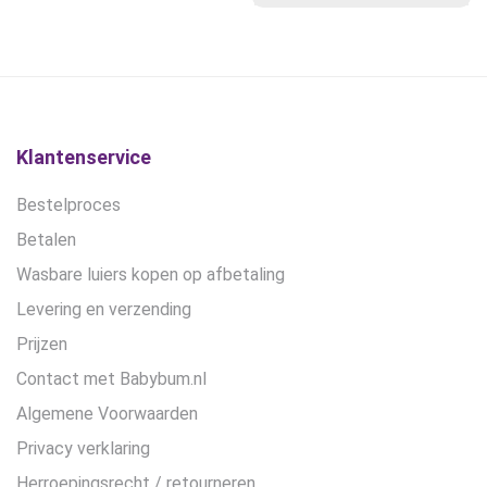
was:
is:
€19,50.
€15,00.
Klantenservice
Bestelproces
Betalen
Wasbare luiers kopen op afbetaling
Levering en verzending
Prijzen
Contact met Babybum.nl
Algemene Voorwaarden
Privacy verklaring
Herroepingsrecht / retourneren