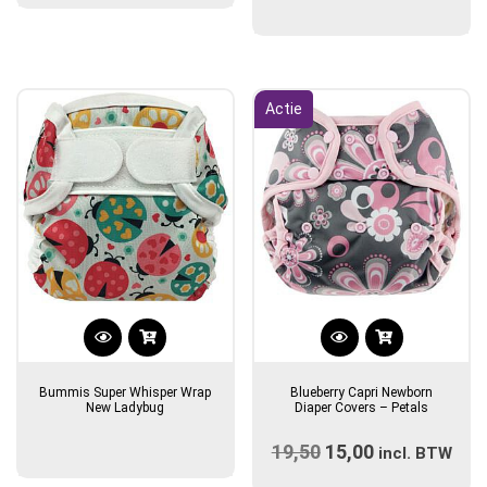
1.00
optie
uit
tot
5
kan
€17,90
gekozen
worden
Actie
op
de
productpagina
Bummis Super Whisper Wrap
Blueberry Capri Newborn
New Ladybug
Diaper Covers – Petals
19,50
Oorspronkelijke
15,00
Huidige
incl. BTW
prijs
prijs