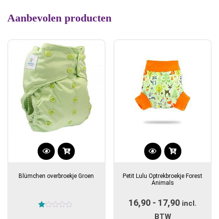
Aanbevolen producten
Dit
product
Blümchen overbroekje Groen
Petit Lulu Optrekbroekje Forest
heeft
Animals
meerdere
16,90
-
17,90
Prijsklas
variaties.
incl.
Gewaardeerd
Deze
€16,90
BTW