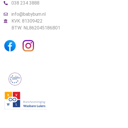
038 234 3888
info@babybum.nl
KVK: 81309422
BTW: NL862045186B01