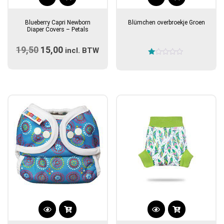
Blueberry Capri Newborn
Blümchen overbroekje Groen
Diaper Covers – Petals
19,50
Oorspronkelijke
15,00
Huidige
incl. BTW
Gewaardeerd
prijs
prijs
1.00
uit
was:
is:
5
€19,50.
€15,00.
Dit