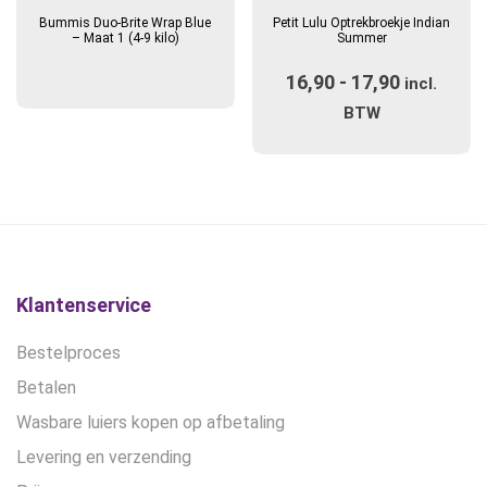
product
Bummis Duo-Brite Wrap Blue
Petit Lulu Optrekbroekje Indian
heeft
– Maat 1 (4-9 kilo)
Summer
meerdere
16,90
-
17,90
Prijsklas
variaties.
incl.
Deze
€16,90
BTW
optie
tot
kan
€17,90
gekozen
worden
op
de
productpagina
Klantenservice
Bestelproces
Betalen
Wasbare luiers kopen op afbetaling
Levering en verzending