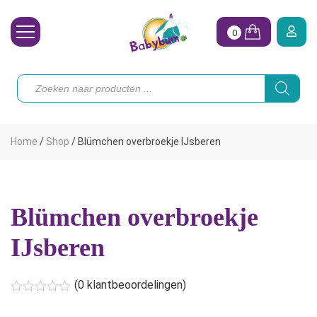
0
Wasbare Luiers
Producten
zoeken
Toebehoren
Waterpret
Home
/
Shop
/
Blümchen overbroekje IJsberen
Vrouw
Koopjes
Blümchen overbroekje
Onze merken
IJsberen
Hoe begin ik?
(
0
klantbeoordelingen)