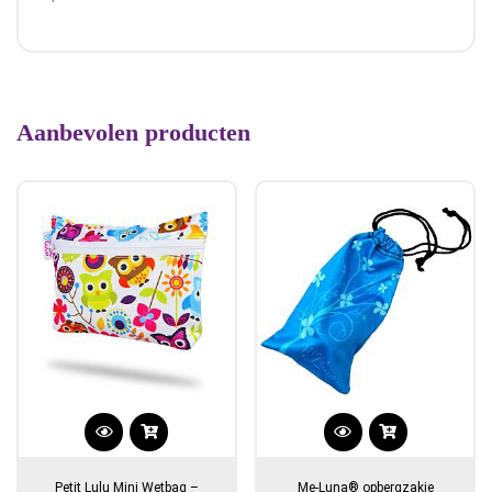
Aanbevolen producten
Dit
product
Petit Lulu Mini Wetbag –
Me-Luna® opbergzakje