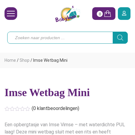
0
Wasbare Luiers
Producten
zoeken
Toebehoren
Waterpret
Home
/
Shop
/
Imse Wetbag Mini
Vrouw
Koopjes
Imse Wetbag Mini
Onze merken
Hoe begin ik?
(
0
klantbeoordelingen)
Een opbergtasje van Imse Vimse – met waterdichte PUL
laag! Deze mini wetbag sluit met een rits en heeft