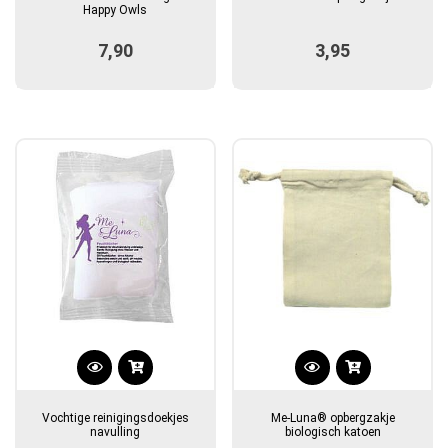
heeft
Happy Owls
meerdere
7,90
3,95
variaties.
Deze
optie
kan
gekozen
worden
op
de
productpagina
Vochtige reinigingsdoekjes
Me-Luna® opbergzakje
navulling
biologisch katoen