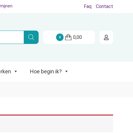
rmijnen
Faq
Contact
Hoe begin ik?
0,00
0
rken
Hoe begin ik?