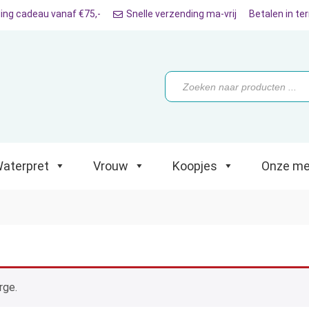
ing cadeau vanaf €75,-
Snelle verzending ma-vrij
Betalen in te
ret
Vrouw
Koopjes
Onze merken
Producten
zoeken
aterpret
Vrouw
Koopjes
Onze me
rge.