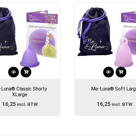
Dit
Dit
product
product
Luna® Classic Shorty
Me-Luna® Soft Larg
heeft
heeft
XLarge
meerdere
meerdere
16,25
16,25
incl. BTW
variaties.
incl. BTW
variaties.
Deze
Deze
optie
optie
kan
kan
gekozen
gekozen