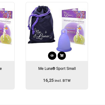
Dit
product
e
Me Luna® Sport Small
heeft
meerdere
16,25
incl. BTW
variaties.
Deze
optie
kan
gekozen