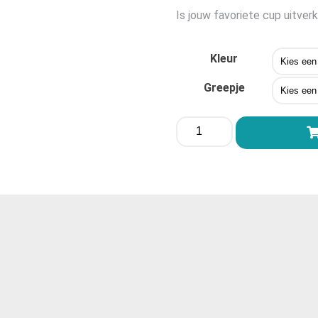
Is jouw favoriete cup uitve
Kleur
Greepje
Me-
Luna®
Classic
Large
aantal