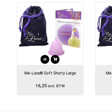
Dit
product
Me-Luna® Soft Shorty Large
Me-
heeft
meerdere
16,25
incl. BTW
variaties.
Deze
optie
kan
gekozen