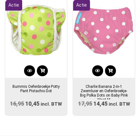
gekozen
Actie
Actie
worden
op
de
productpagina
Dit
product
Bummis Oefenbroekje Potty
Charlie Banana 2-in-1
heeft
Pant Pistachio Dot
Zwemluier en Oefenbroekje-
Big Polka Dots on Baby Pink
meerdere
Maat M
16,95
Oorspronkelijke
10,45
Huidige
17,95
Oorspronkelijke
14,45
Huidige
variaties.
incl. BTW
incl. BTW
prijs
Deze
prijs
prijs
prijs
optie
was:
is:
was:
is:
kan
€16,95.
€10,45.
€17,95.
€14,45.
gekozen