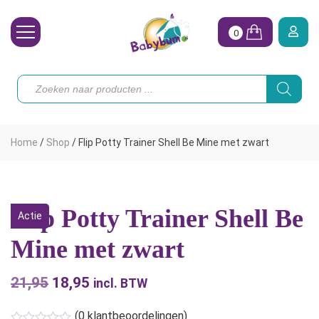
0
Wasbare Luiers
Producten
zoeken
Toebehoren
Waterpret
Home
/
Shop
/
Flip Potty Trainer Shell Be Mine met zwart
Vrouw
Koopjes
Flip Potty Trainer Shell Be
Actie
Onze merken
Mine met zwart
Hoe begin ik?
21,95
Oorspronkelijke
18,95
Huidige
incl. BTW
prijs
prijs
(
0
klantbeoordelingen)