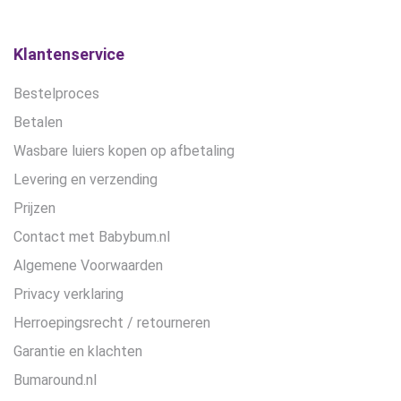
worden
op
de
Klantenservice
productpagina
Bestelproces
Betalen
Wasbare luiers kopen op afbetaling
Levering en verzending
Prijzen
Contact met Babybum.nl
Algemene Voorwaarden
Privacy verklaring
Herroepingsrecht / retourneren
Garantie en klachten
Bumaround.nl