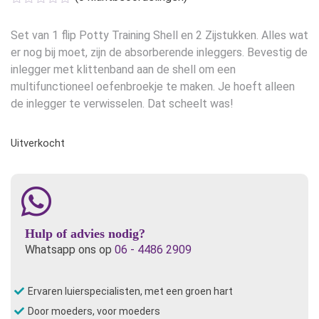
was:
is:
€21,95.
€18,95.
Set van 1 flip Potty Training Shell en 2 Zijstukken. Alles wat
er nog bij moet, zijn de absorberende inleggers. Bevestig de
inlegger met klittenband aan de shell om een
multifunctioneel oefenbroekje te maken. Je hoeft alleen
de inlegger te verwisselen. Dat scheelt was!
Uitverkocht
Hulp of advies nodig?
Whatsapp ons op
06 - 4486 2909
Ervaren luierspecialisten, met een groen hart
Door moeders, voor moeders