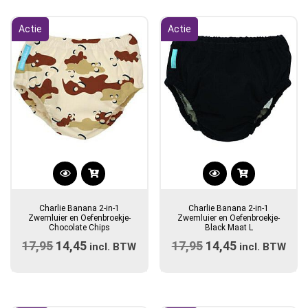
Actie
Actie
Dit
product
Charlie Banana 2-in-1
Charlie Banana 2-in-1
heeft
Zwemluier en Oefenbroekje-
Zwemluier en Oefenbroekje-
Chocolate Chips
Black Maat L
meerdere
17,95
Oorspronkelijke
14,45
Huidige
17,95
Oorspronkelijke
14,45
Huidige
variaties.
incl. BTW
incl. BTW
prijs
Deze
prijs
prijs
prijs
optie
was:
is:
was:
is:
kan
€17,95.
€14,45.
€17,95.
€14,45.