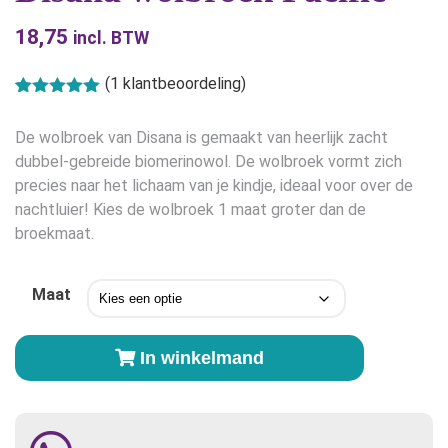
18,75
incl. BTW
(
1
klantbeoordeling)
Gewaardeerd
1
5.00
op 5
De wolbroek van Disana is gemaakt van heerlijk zacht
gebaseerd
op
klant
dubbel-gebreide biomerinowol. De wolbroek vormt zich
waardering
precies naar het lichaam van je kindje, ideaal voor over de
nachtluier! Kies de wolbroek 1 maat groter dan de
broekmaat.
Maat
Disana
In winkelmand
wolbroek
Pacific
aantal