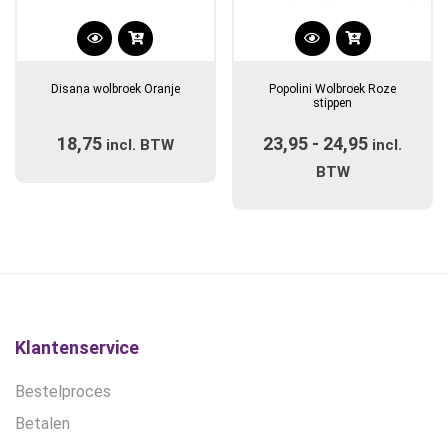
Dit
Dit
product
product
Disana wolbroek Oranje
Popolini Wolbroek Roze
heeft
heeft
stippen
meerdere
meerdere
18,75
23,95
-
24,95
Prijsklas
incl. BTW
variaties.
variaties.
incl.
Deze
Deze
€23,95
BTW
optie
optie
tot
kan
kan
€24,95
gekozen
gekozen
worden
worden
op
op
de
de
productpagina
productpagina
Klantenservice
Bestelproces
Betalen