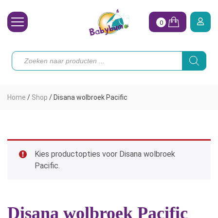
0
Wasbare Luiers
Producten
zoeken
Toebehoren
Waterpret
Home
/
Shop
/
Disana wolbroek Pacific
Vrouw
Koopjes
Onze merken
Kies productopties voor Disana wolbroek
Pacific.
Hoe begin ik?
Disana wolbroek Pacific