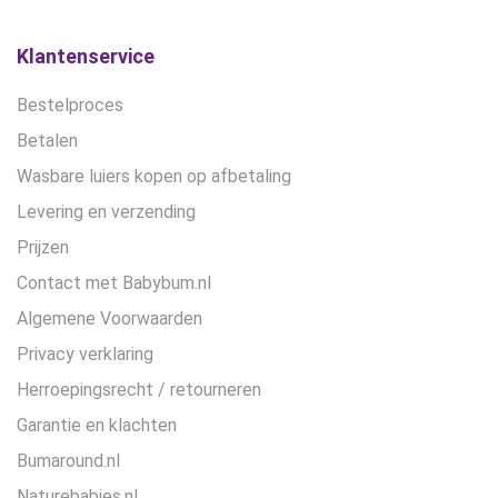
op
de
Klantenservice
productpagina
Bestelproces
Betalen
Wasbare luiers kopen op afbetaling
Levering en verzending
Prijzen
Contact met Babybum.nl
Algemene Voorwaarden
Privacy verklaring
Herroepingsrecht / retourneren
Garantie en klachten
Bumaround.nl
Naturebabies.nl