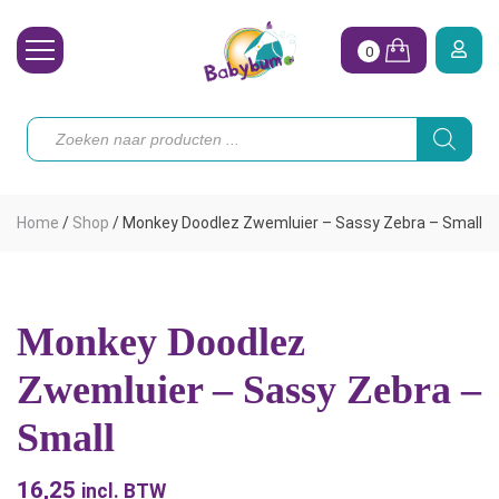
0
Wasbare Luiers
Producten
zoeken
Toebehoren
Waterpret
Home
/
Shop
/
Monkey Doodlez Zwemluier – Sassy Zebra – Small
Vrouw
Koopjes
Monkey Doodlez
Onze merken
Zwemluier – Sassy Zebra –
Hoe begin ik?
Small
16,25
incl. BTW