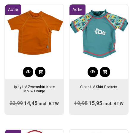
Actie
Actie
Dit
Dit
product
product
Iplay UV Zwemshirt Korte
Close UV Shirt Rockets
heeft
heeft
Mouw Oranje
meerdere
meerdere
23,99
Oorspronkelijke
14,45
Huidige
19,95
Oorspronkelijke
15,95
Huidige
variaties.
incl. BTW
variaties.
incl. BTW
prijs
Deze
prijs
prijs
Deze
prijs
optie
optie
was:
is:
was:
is:
kan
kan
€23,99.
€14,45.
€19,95.
€15,95.
gekozen
gekozen