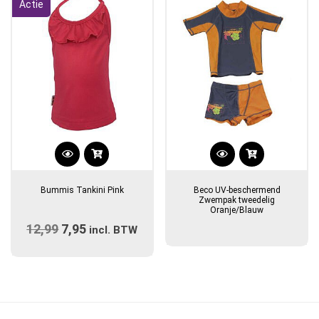
Actie
worden
worden
op
op
de
de
productpagina
productpagina
Dit
product
Bummis Tankini Pink
Beco UV-beschermend
heeft
Zwempak tweedelig
Oranje/Blauw
meerdere
12,99
Oorspronkelijke
7,95
Huidige
variaties.
incl. BTW
prijs
Deze
prijs
optie
was:
is:
kan
€12,99.
€7,95.
gekozen
worden