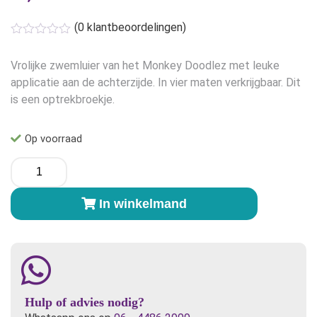
(
0
klantbeoordelingen)
Vrolijke zwemluier van het Monkey Doodlez met leuke
applicatie aan de achterzijde. In vier maten verkrijgbaar. Dit
is een optrekbroekje.
Op voorraad
Monkey
Doodlez
Zwemluier
In winkelmand
-
Sassy
Zebra
-
Small
aantal
Hulp of advies nodig?