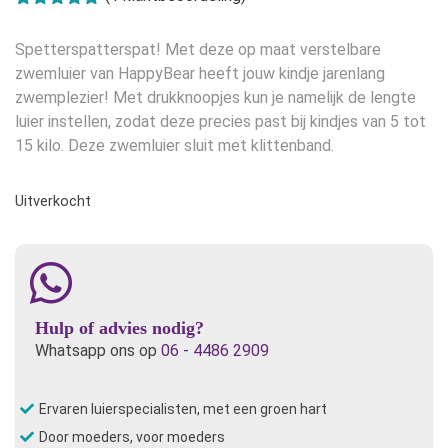
Gewaardeerd
1
5.00
op 5
Spetterspatterspat! Met deze op maat verstelbare
gebaseerd
op
klant
zwemluier van HappyBear heeft jouw kindje jarenlang
waardering
zwemplezier! Met drukknoopjes kun je namelijk de lengte
luier instellen, zodat deze precies past bij kindjes van 5 tot
15 kilo. Deze zwemluier sluit met klittenband.
Uitverkocht
Hulp of advies nodig?
Whatsapp ons op
06 - 4486 2909
Ervaren luierspecialisten, met een groen hart
Door moeders, voor moeders