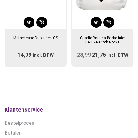
Dit
product
Mother ease Duo Insert OS
Charlie Banana Pocketluier
heeft
DeLuxe- Cloth Rocks
meerdere
14,99
28,99
Oorspronkelijke
21,75
Huidige
incl. BTW
variaties.
incl. BTW
Deze
prijs
prijs
optie
was:
is:
kan
€28,99.
€21,75.
gekozen
worden
op
de
Klantenservice
productpagina
Bestelproces
Betalen