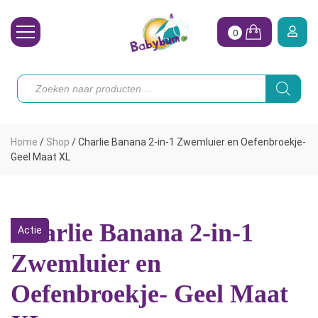
0
Wasbare Luiers
Producten
zoeken
Toebehoren
Waterpret
Home
/
Shop
/
Charlie Banana 2-in-1 Zwemluier en Oefenbroekje-
Vrouw
Geel Maat XL
Koopjes
Onze merken
Charlie Banana 2-in-1
Actie
Hoe begin ik?
Zwemluier en
Oefenbroekje- Geel Maat