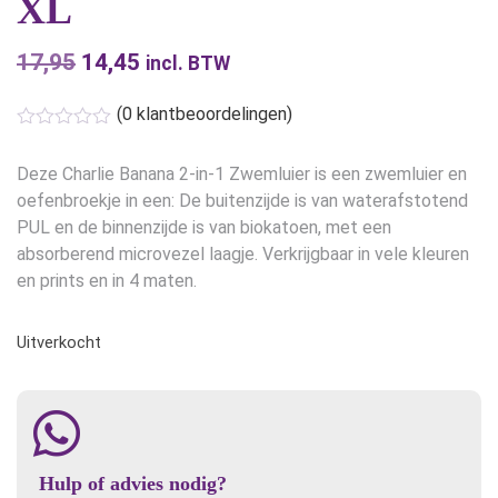
XL
17,95
Oorspronkelijke
14,45
Huidige
incl. BTW
prijs
prijs
(
0
klantbeoordelingen)
was:
is:
€17,95.
€14,45.
Deze Charlie Banana 2-in-1 Zwemluier is een zwemluier en
oefenbroekje in een: De buitenzijde is van waterafstotend
PUL en de binnenzijde is van biokatoen, met een
absorberend microvezel laagje. Verkrijgbaar in vele kleuren
en prints en in 4 maten.
Uitverkocht
Hulp of advies nodig?