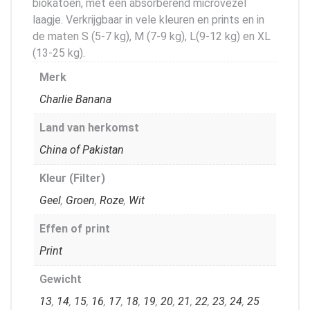
biokatoen, met een absorberend microvezel
laagje. Verkrijgbaar in vele kleuren en prints en in
de maten S (5-7 kg), M (7-9 kg), L(9-12 kg) en XL
(13-25 kg).
Merk
Charlie Banana
Land van herkomst
China of Pakistan
Kleur (Filter)
Geel
,
Groen
,
Roze
,
Wit
Effen of print
Print
Gewicht
13
,
14
,
15
,
16
,
17
,
18
,
19
,
20
,
21
,
22
,
23
,
24
,
25