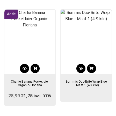
was:
is:
€27,90.
€24,90.
Actie
Charlie Banana Pocketluier
Bummis Duo-Brite Wrap Blue
Organic- Floriana
– Maat 1 (4-9 kilo)
28,99
Oorspronkelijke
21,75
Huidige
incl. BTW
prijs
prijs
was:
is: