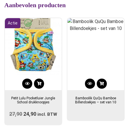
Aanbevolen producten
Actie
Petit Lulu Pocketluier Jungle
Bamboolik QuQu Bamboe
School drukknoopjes
Billendoekjes – set van 10
27,90
Oorspronkelijke
24,90
Huidige
incl. BTW
prijs
prijs