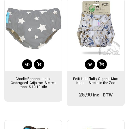
gekozen
worden
op
de
productpagina
Dit
product
Charlie Banana Junior
Petit Lulu Fluffy Organic Maxi
heeft
Ondergoed- Grijs met Sterren
Night – Siesta in the Zoo
maat S 10-13 kilo
meerdere
25,90
incl. BTW
variaties.
Deze
optie
kan
gekozen