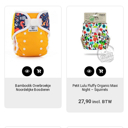
gekozen
gekozen
worden
worden
op
op
de
de
productpagina
productpagina
Dit
product
Bamboolik Overbroekje
Petit Lulu Fluffy Organic Maxi
heeft
Noordelijke Bosdieren
Night – Squirrels
meerdere
27,90
incl. BTW
variaties.
Deze
optie
kan