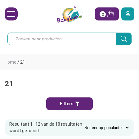
0
Wasbare Luiers
Producten
zoeken
Toebehoren
Waterpret
Home
/
21
Vrouw
Koopjes
21
Onze merken
Filters
Hoe begin ik?
Resultaat 1–12 van de 18 resultaten
wordt getoond
Gesorteerd
op