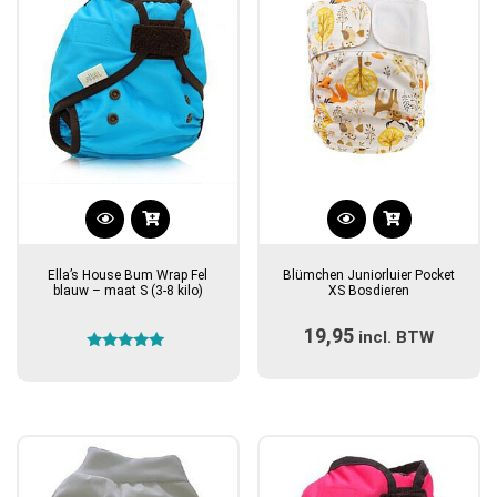
worden
op
de
productpagina
Ella’s House Bum Wrap Fel
Blümchen Juniorluier Pocket
blauw – maat S (3-8 kilo)
XS Bosdieren
19,95
incl. BTW
Gewaardeerd
5.00
uit 5