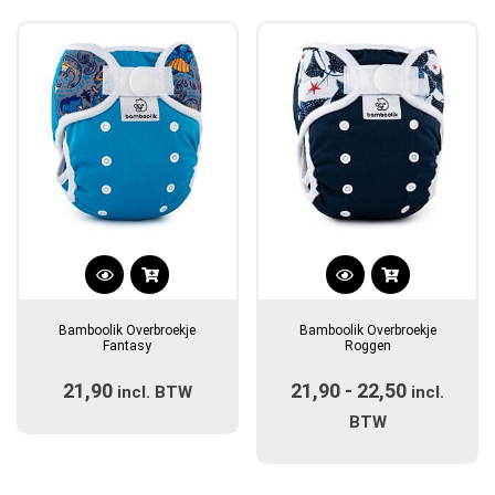
populariteit
Dit
Dit
product
product
Bamboolik Overbroekje
Bamboolik Overbroekje
heeft
heeft
Fantasy
Roggen
meerdere
meerdere
21,90
21,90
-
22,50
Prijsklas
incl. BTW
variaties.
variaties.
incl.
Deze
Deze
€21,90
BTW
optie
optie
tot
kan
kan
€22,50