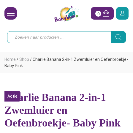
0
Wasbare Luiers
Producten
zoeken
Toebehoren
Waterpret
Home
/
Shop
/
Charlie Banana 2-in-1 Zwemluier en Oefenbroekje-
Vrouw
Baby Pink
Koopjes
Onze merken
Charlie Banana 2-in-1
Actie
Hoe begin ik?
Zwemluier en
Oefenbroekje- Baby Pink