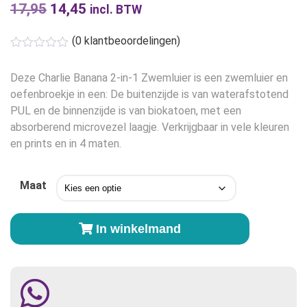
17,95
Oorspronkelijke
14,45
Huidige
incl. BTW
prijs
prijs
(
0
klantbeoordelingen)
was:
is:
€17,95.
€14,45.
Deze Charlie Banana 2-in-1 Zwemluier is een zwemluier en
oefenbroekje in een: De buitenzijde is van waterafstotend
PUL en de binnenzijde is van biokatoen, met een
absorberend microvezel laagje. Verkrijgbaar in vele kleuren
en prints en in 4 maten.
Maat
Charlie
In winkelmand
Banana
2-
in-
1
Zwemluier