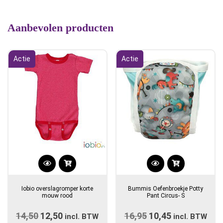
Aanbevolen producten
Actie
Actie
Dit
product
Iobio overslagromper korte
Bummis Oefenbroekje Potty
heeft
mouw rood
Pant Circus- S
meerdere
14,50
Oorspronkelijke
12,50
Huidige
16,95
Oorspronkelijke
10,45
Huidige
variaties.
incl. BTW
incl. BTW