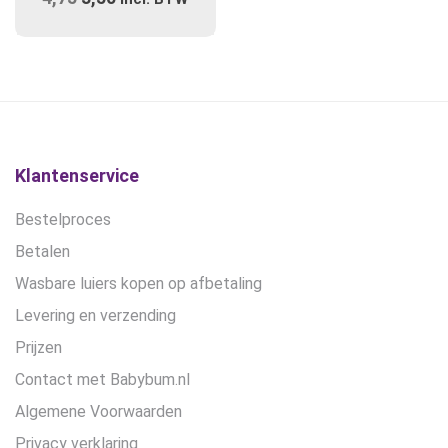
uit 5
was:
is:
prijs
prijs
€28,99.
€21,75.
was:
is:
€4,75.
€3,50.
Klantenservice
Bestelproces
Betalen
Wasbare luiers kopen op afbetaling
Levering en verzending
Prijzen
Contact met Babybum.nl
Algemene Voorwaarden
Privacy verklaring