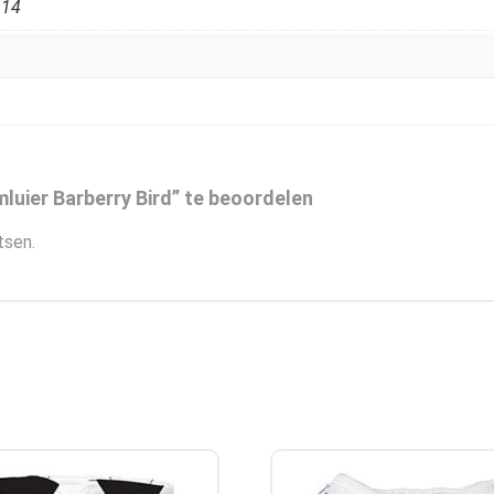
,
14
ier Barberry Bird” te beoordelen
tsen.