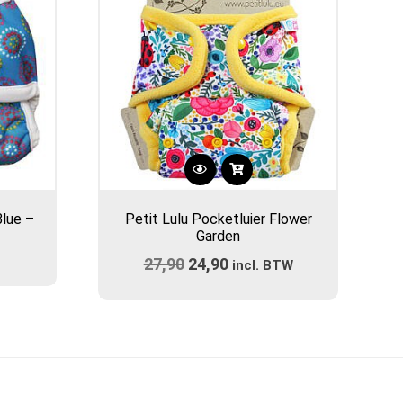
Dit
product
lue –
Petit Lulu Pocketluier Flower
heeft
Garden
meerdere
27,90
Oorspronkelijke
24,90
Huidige
variaties.
incl. BTW
prijs
Deze
prijs
optie
was:
is:
kan
€27,90.
€24,90.
gekozen
worden
op