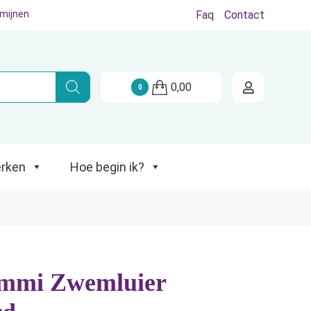
rmijnen
Faq
Contact
Hoe begin ik?
0,00
0
rken
Hoe begin ik?
mmi Zwemluier