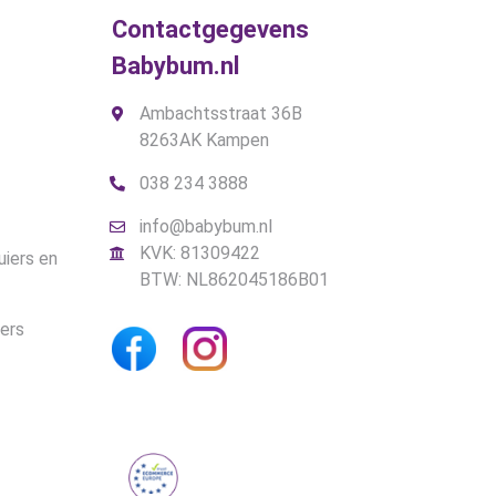
de
Contactgegevens
productpagina
Babybum.nl
Ambachtsstraat 36B
8263AK Kampen
038 234 3888
info@babybum.nl
KVK: 81309422
uiers en
BTW: NL862045186B01
iers