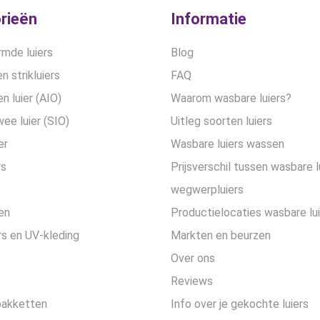
rieën
Informatie
mde luiers
Blog
n strikluiers
FAQ
en luier (AIO)
Waarom wasbare luiers?
wee luier (SIO)
Uitleg soorten luiers
er
Wasbare luiers wassen
rs
Prijsverschil tussen wasbare l
wegwerpluiers
en
Productielocaties wasbare lu
s en UV-kleding
Markten en beurzen
Over ons
Reviews
pakketten
Info over je gekochte luiers