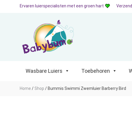
Ervaren luierspecialisten met een groen hart
Verzend
Wasbare Luiers
Toebehoren
Waterp
Wasbare Luiers
Toebehoren
W
Home
/
Shop
/
Bummis Swimmi Zwemluier Barberry Bird