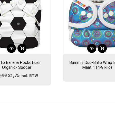
rlie Banana Pocketluier
Bummis Duo-Brite Wrap B
Organic- Soccer
Maat 1 (4-9 kilo)
8,99
Oorspronkelijke
21,75
Huidige
incl. BTW
prijs
prijs
was:
is:
€28,99.
€21,75.