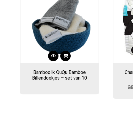
Bamboolik QuQu Bamboe
Cha
Billendoekjes – set van 10
2