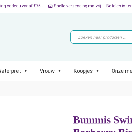
ing cadeau vanaf €75,-
Snelle verzending ma-vrij
Betalen in te
ret
Vrouw
Koopjes
Onze merken
Producten
zoeken
aterpret
Vrouw
Koopjes
Onze me
Bummis Swi