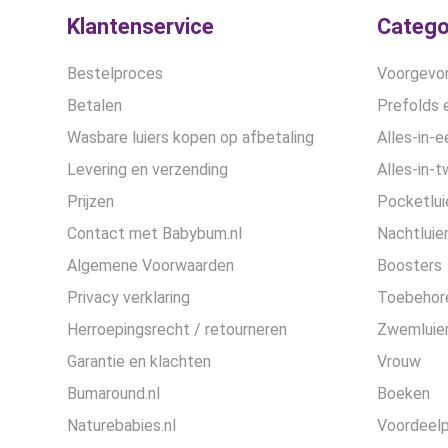
Klantenservice
Catego
Bestelproces
Voorgevor
Betalen
Prefolds e
Wasbare luiers kopen op afbetaling
Alles-in-e
Levering en verzending
Alles-in-t
Prijzen
Pocketlui
Contact met Babybum.nl
Nachtluie
Algemene Voorwaarden
Boosters
Privacy verklaring
Toebehor
Herroepingsrecht / retourneren
Zwemluier
Garantie en klachten
Vrouw
Bumaround.nl
Boeken
Naturebabies.nl
Voordeel