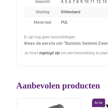
Gewicht
4
,
5
,
6
,
7
,
8
,
9
,
10
,
11
,
12
,
13
Sluiting
Klittenband
Materiaal
PUL
Er zijn nog geen beoordelingen.
Wees de eerste om “Bummis Swimmi Zwemlu
Je moet
ingelogd zijn
om een beoordeling te plaa
Aanbevolen producten
Actie