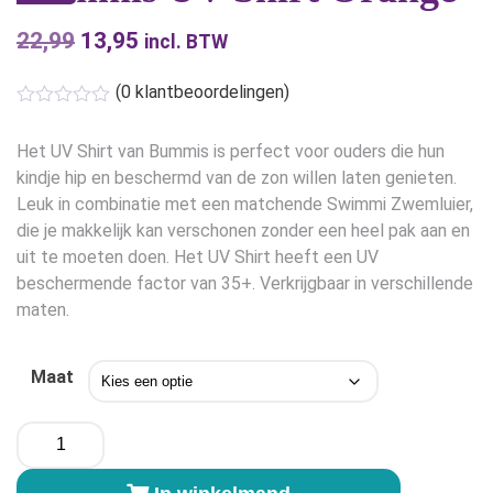
22,99
Oorspronkelijke
13,95
Huidige
incl. BTW
prijs
prijs
(
0
klantbeoordelingen)
was:
is:
€22,99.
€13,95.
Het UV Shirt van Bummis is perfect voor ouders die hun
kindje hip en beschermd van de zon willen laten genieten.
Leuk in combinatie met een matchende Swimmi Zwemluier,
die je makkelijk kan verschonen zonder een heel pak aan en
uit te moeten doen. Het UV Shirt heeft een UV
beschermende factor van 35+. Verkrijgbaar in verschillende
maten.
Maat
Bummis
UV
Shirt