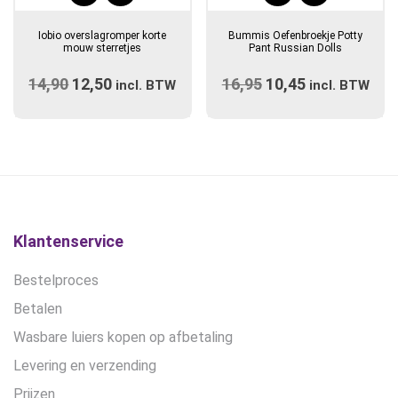
Dit
Dit
product
product
Iobio overslagromper korte
Bummis Oefenbroekje Potty
heeft
heeft
mouw sterretjes
Pant Russian Dolls
meerdere
meerdere
14,90
Oorspronkelijke
12,50
Huidige
16,95
Oorspronkelijke
10,45
Huidige
variaties.
incl. BTW
variaties.
incl. BTW
prijs
Deze
prijs
prijs
Deze
prijs
optie
optie
was:
is:
was:
is:
kan
kan
€14,90.
€12,50.
€16,95.
€10,45.
gekozen
gekozen
worden
worden
op
op
de
de
Klantenservice
productpagina
productpagina
Bestelproces
Betalen
Wasbare luiers kopen op afbetaling
Levering en verzending
Prijzen