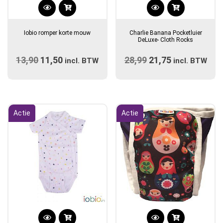
Dit
product
Iobio romper korte mouw
Charlie Banana Pocketluier
heeft
DeLuxe- Cloth Rocks
meerdere
13,90
Oorspronkelijke
11,50
Huidige
28,99
Oorspronkelijke
21,75
Huidige
variaties.
incl. BTW
incl. BTW
prijs
Deze
prijs
prijs
prijs
optie
was:
is:
was:
is:
kan
€13,90.
€11,50.
€28,99.
€21,75.
gekozen
Actie
Actie
worden
op
de
productpagina