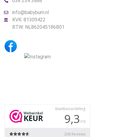
038 234 3888
info@babybum.nl
KVK: 81309422
BTW: NL862045186B01