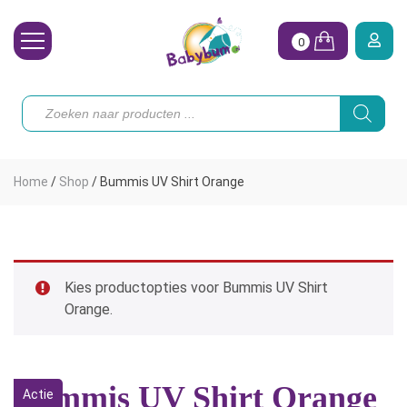
0
Wasbare Luiers
Producten
zoeken
Toebehoren
Waterpret
Home
/
Shop
/
Bummis UV Shirt Orange
Vrouw
Koopjes
Onze merken
Kies productopties voor Bummis UV Shirt
Orange.
Hoe begin ik?
Bummis UV Shirt Orange
Actie