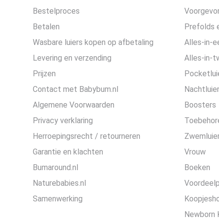
Bestelproces
Voorgevor
Betalen
Prefolds e
Wasbare luiers kopen op afbetaling
Alles-in-e
Levering en verzending
Alles-in-t
Prijzen
Pocketlui
Contact met Babybum.nl
Nachtluie
Algemene Voorwaarden
Boosters
Privacy verklaring
Toebehor
Herroepingsrecht / retourneren
Zwemluier
Garantie en klachten
Vrouw
Bumaround.nl
Boeken
Naturebabies.nl
Voordeel
Samenwerking
Koopjesh
Newborn 