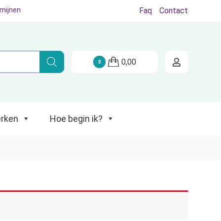
rmijnen
Faq
Contact
Hoe begin ik?
0,00
0
rken
Hoe begin ik?