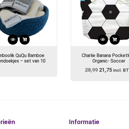
mboolik QuQu Bamboe
Charlie Banana Pocketl
lendoekjes – set van 10
Organic- Soccer
28,99
Oorspronkel
21,75
Huidig
incl. B
prijs
prijs
was:
is:
€28,99.
€21,75
rieën
Informatie