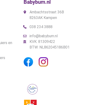
Babybum.nl
Ambachtsstraat 36B
8263AK Kampen
038 234 3888
info@babybum.nl
KVK: 81309422
uiers en
BTW: NL862045186B01
iers