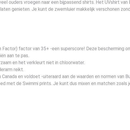
eel ouders vroegen naar een bijpassend shirts. Het UVshirt van
n laten genieten. Je kunt de zwemluier makkelijk verschonen zon
n Factor) factor van 35+ -een superscore! Deze bescherming on
ën aan te pas.
rzaam en het verkleurt niet in chloorwater.
erarm reikt.
in Canada en voldoet -uiteraard aan de waarden en normen van B
ched met de Swimmi prints. Je kunt dus mixen en matchen zoals je