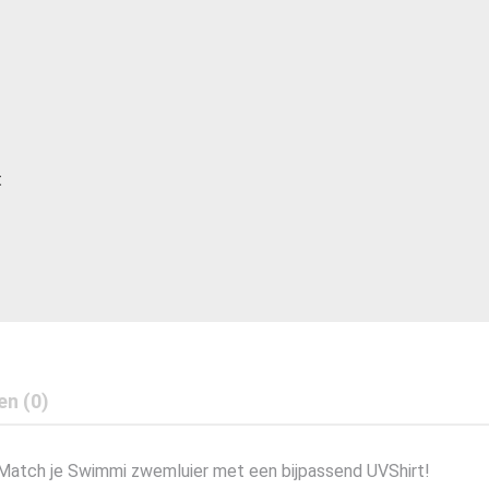
t
en (0)
 Match je Swimmi zwemluier met een bijpassend UVShirt!