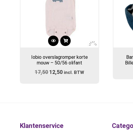
Iobio overslagromper korte
Ba
mouw – 50/56 olifant
Bil
17,50
Oorspronkelijke
12,50
Huidige
incl. BTW
prijs
prijs
was:
is:
€17,50.
€12,50.
Klantenservice
Catego