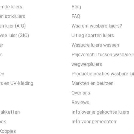
mde luiers
Blog
n strikluiers
FAQ
en luier (AIO)
Waarom wasbare luiers?
wee luier (SIO)
Uitleg soorten luiers
er
Wasbare luiers wassen
rs
Prijsverschil tussen wasbare l
wegwerpluiers
en
Productielocaties wasbare lu
s en UV-kleding
Markten en beurzen
Over ons
Reviews
pakketten
Info over je gekochte luiers
oek
Info voor gemeenten
Koopjes