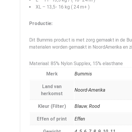
XL – 13,5- 16 kg ( 24 m+ )
Productie:
Dit Bummis product is met zorg gemaakt in de Bum
materialen worden gemaakt in NoordAmerika en zij
Materiaal: 85% Nylon Supplex, 15% elasthane
Merk
Bummis
Land van
Noord-Amerika
herkomst
Kleur (Filter)
Blauw
,
Rood
Effen of print
Effen
Gewicht
4
,
5
,
6
,
7
,
8
,
9
,
10
,
11