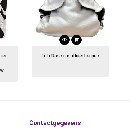
uier
Lulu Dodo nachtluier hennep
ijke
e
TW
.
Contactgegevens