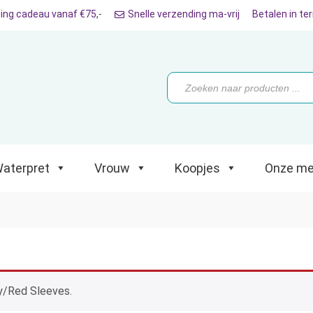
ing cadeau vanaf €75,-
Snelle verzending ma-vrij
Betalen in te
ret
Vrouw
Koopjes
Onze merken
Producten
zoeken
aterpret
Vrouw
Koopjes
Onze me
y/Red Sleeves.