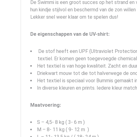
De Swimmi is een groot succes op het strand en v
hun kindje stijlvol en beschermd van de zon wille
Lekker snel weer klaar om te spelen dus!
De eigenschappen van de UV-shirt:
De stof heeft een UPF (Ultraviolet Protectio
textiel. Er komen geen toegevoegde chemicali
Het textiel is van hoge kwaliteit. Zacht en duu
Driekwart mouw tot die tot halverwege de ond
Het textiel is speciaal voor Bummis gemaakt 
In diverse kleuren en prints. Iedere kleur mat
Maatvoering:
S – 4,5- 8 kg ( 3- 6 m )
M – 8- 11 kg ( 9- 12 m )
L – 11- 13,5 kg / ( 18- 24 m )