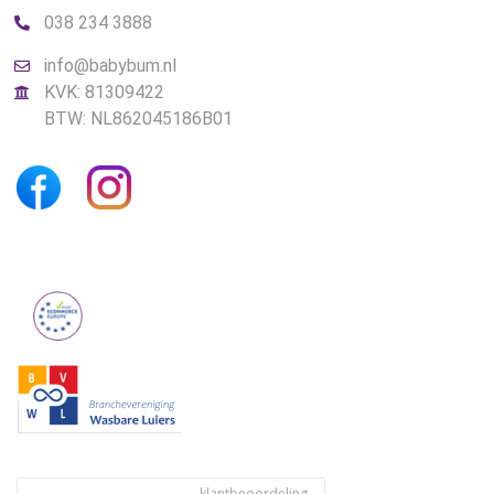
038 234 3888
info@babybum.nl
KVK: 81309422
BTW: NL862045186B01