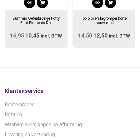
Dit
Dit
product
product
Bummis Oefenbroekje Potty
Iobio overslagromper korte
heeft
heeft
Pant Pistachio Dot
mouw rood
meerdere
meerdere
16,95
Oorspronkelijke
10,45
Huidige
14,50
Oorspronkelijke
12,50
Huidige
variaties.
incl. BTW
variaties.
incl. BTW
prijs
Deze
prijs
prijs
Deze
prijs
optie
optie
was:
is:
was:
is:
kan
kan
€16,95.
€10,45.
€14,50.
€12,50.
gekozen
gekozen
worden
worden
op
op
de
de
Klantenservice
productpagina
productpagina
Bestelproces
Betalen
Wasbare luiers kopen op afbetaling
Levering en verzending