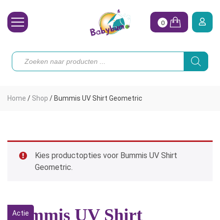
0
Wasbare Luiers
Producten
zoeken
Toebehoren
Waterpret
Home
/
Shop
/
Bummis UV Shirt Geometric
Vrouw
Koopjes
Onze merken
Kies productopties voor Bummis UV Shirt
Geometric.
Hoe begin ik?
Bummis UV Shirt
Actie