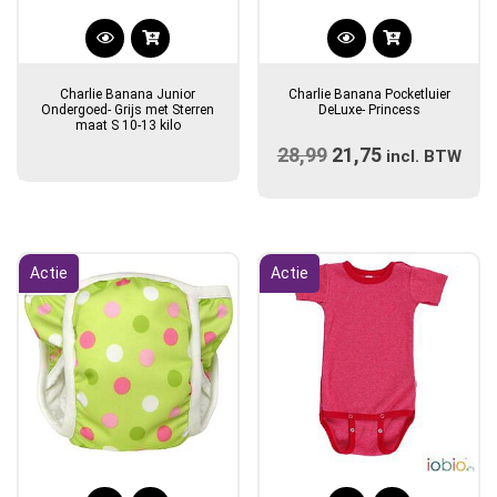
Charlie Banana Junior
Charlie Banana Pocketluier
Ondergoed- Grijs met Sterren
DeLuxe- Princess
maat S 10-13 kilo
28,99
Oorspronkelijke
21,75
Huidige
incl. BTW
prijs
prijs
was:
is:
€28,99.
€21,75.
Actie
Actie