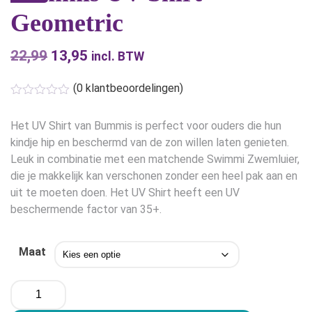
Geometric
22,99
Oorspronkelijke
13,95
Huidige
incl. BTW
prijs
prijs
(
0
klantbeoordelingen)
was:
is:
€22,99.
€13,95.
Het UV Shirt van Bummis is perfect voor ouders die hun
kindje hip en beschermd van de zon willen laten genieten.
Leuk in combinatie met een matchende Swimmi Zwemluier,
die je makkelijk kan verschonen zonder een heel pak aan en
uit te moeten doen. Het UV Shirt heeft een UV
beschermende factor van 35+.
Maat
Bummis
UV