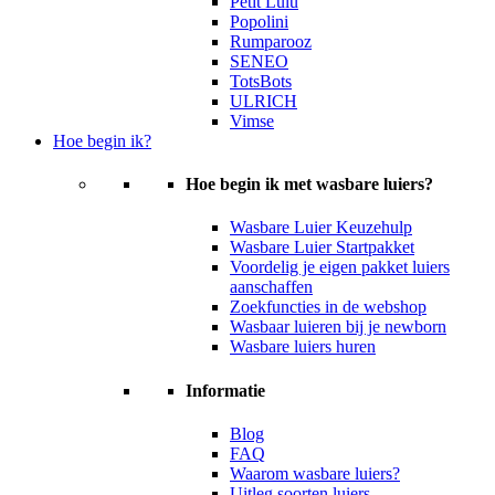
Petit Lulu
Popolini
Rumparooz
SENEO
TotsBots
ULRICH
Vimse
Hoe begin ik?
Hoe begin ik met wasbare luiers?
Wasbare Luier Keuzehulp
Wasbare Luier Startpakket
Voordelig je eigen pakket luiers
aanschaffen
Zoekfuncties in de webshop
Wasbaar luieren bij je newborn
Wasbare luiers huren
Informatie
Blog
FAQ
Waarom wasbare luiers?
Uitleg soorten luiers