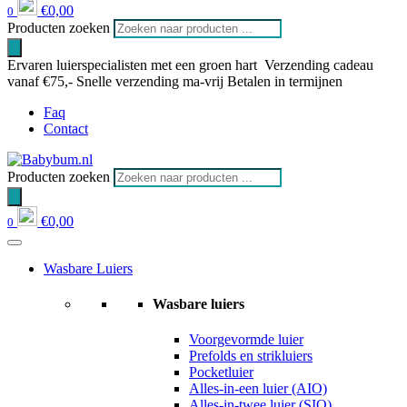
€
0,00
0
Producten zoeken
Ervaren luierspecialisten met een groen hart
Verzending cadeau
vanaf €75,-
Snelle verzending ma-vrij
Betalen in termijnen
Faq
Contact
Producten zoeken
€
0,00
0
Wasbare Luiers
Wasbare luiers
Voorgevormde luier
Prefolds en strikluiers
Pocketluier
Alles-in-een luier (AIO)
Alles-in-twee luier (SIO)