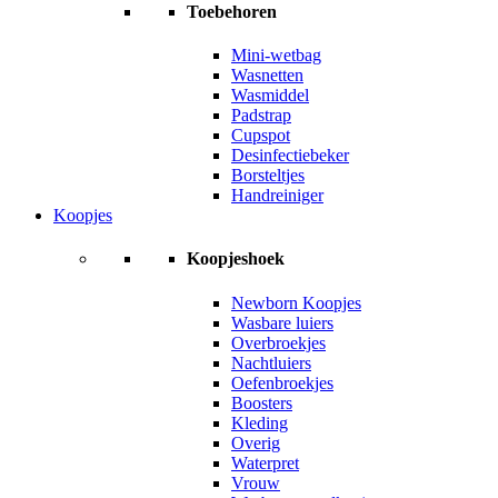
Toebehoren
Mini-wetbag
Wasnetten
Wasmiddel
Padstrap
Cupspot
Desinfectiebeker
Borsteltjes
Handreiniger
Koopjes
Koopjeshoek
Newborn Koopjes
Wasbare luiers
Overbroekjes
Nachtluiers
Oefenbroekjes
Boosters
Kleding
Overig
Waterpret
Vrouw