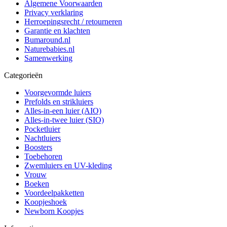
Algemene Voorwaarden
Privacy verklaring
Herroepingsrecht / retourneren
Garantie en klachten
Bumaround.nl
Naturebabies.nl
Samenwerking
Categorieën
Voorgevormde luiers
Prefolds en strikluiers
Alles-in-een luier (AIO)
Alles-in-twee luier (SIO)
Pocketluier
Nachtluiers
Boosters
Toebehoren
Zwemluiers en UV-kleding
Vrouw
Boeken
Voordeelpakketten
Koopjeshoek
Newborn Koopjes