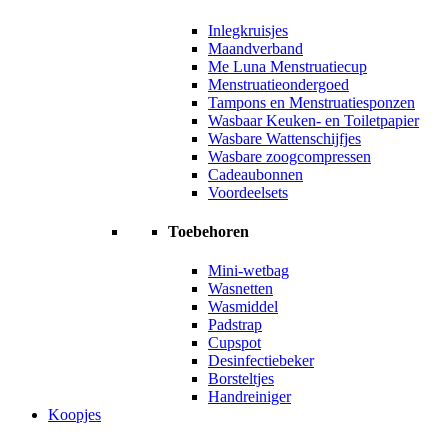
Inlegkruisjes
Maandverband
Me Luna Menstruatiecup
Menstruatieondergoed
Tampons en Menstruatiesponzen
Wasbaar Keuken- en Toiletpapier
Wasbare Wattenschijfjes
Wasbare zoogcompressen
Cadeaubonnen
Voordeelsets
Toebehoren
Mini-wetbag
Wasnetten
Wasmiddel
Padstrap
Cupspot
Desinfectiebeker
Borsteltjes
Handreiniger
Koopjes