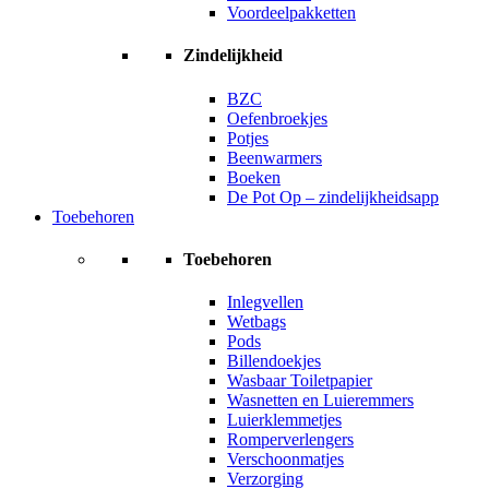
Voordeelpakketten
Zindelijkheid
BZC
Oefenbroekjes
Potjes
Beenwarmers
Boeken
De Pot Op – zindelijkheidsapp
Toebehoren
Toebehoren
Inlegvellen
Wetbags
Pods
Billendoekjes
Wasbaar Toiletpapier
Wasnetten en Luieremmers
Luierklemmetjes
Romperverlengers
Verschoonmatjes
Verzorging