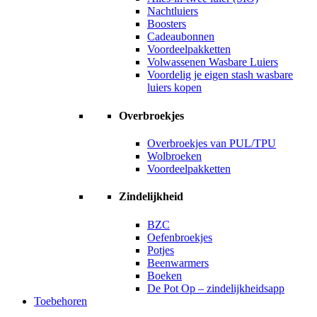
Nachtluiers
Boosters
Cadeaubonnen
Voordeelpakketten
Volwassenen Wasbare Luiers
Voordelig je eigen stash wasbare
luiers kopen
Overbroekjes
Overbroekjes van PUL/TPU
Wolbroeken
Voordeelpakketten
Zindelijkheid
BZC
Oefenbroekjes
Potjes
Beenwarmers
Boeken
De Pot Op – zindelijkheidsapp
Toebehoren