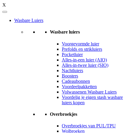
X
Wasbare Luiers
Wasbare luiers
Voorgevormde luier
Prefolds en strikluiers
Pocketluier
Alles-in-een luier (AIO)
Alles-in-twee luier (SIO)
Nachtluiers
Boosters
Cadeaubonnen
Voordeelpakketten
Volwassenen Wasbare Luiers
Voordelig je eigen stash wasbare
luiers kopen
Overbroekjes
Overbroekjes van PUL/TPU
Wolbroeken