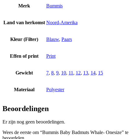
Merk
Bummis
Land van herkomst
Noord-Amerika
Kleur (Filter)
Blauw
,
Paars
Effen of print
Print
Gewicht
7
,
8
,
9
,
10
,
11
,
12
,
13
,
14
,
15
Materiaal
Polyester
Beoordelingen
Er zijn nog geen beoordelingen.
Wees de eerste om “Bummis Baby Badmuts Whale- Onesize” te
beoordelen