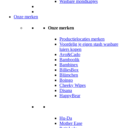
Wasbare mondkapjes
Onze merken
Onze merken
Productielocaties merken
Voordelig je eigen stash wasbare
luiers kopen
Avo&Cado
Bamboolik
Bambinex
BilliesBox
Blümchen
Boingo
Cheeky Wipes
Disana
HappyBear
Hu-Da
Mother Ease