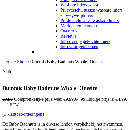
Wasbare luiers wassen
Prijsverschil tussen wasbare luiers
en wegwerpluiers
Productielocaties wasbare luiers
Markten en beurzen
Over ons
Reviews
Info over je gekochte luiers
Info voor gemeenten
Home
/
Shop
/
Bummis Baby Badmuts Whale- Onesize
Actie
Bummis Baby Badmuts Whale- Onesize
€
9,99
Oorspronkelijke prijs was: €9,99.
€
4,99
Huidige prijs is: €4,99.
incl. BTW
(
0
klantbeoordelingen)
De Baby Badmuts is in diverse landen verplicht bij het zwemmen.
Deze One-Size Badmuts heeft een UV bechermingsfactor van 35+