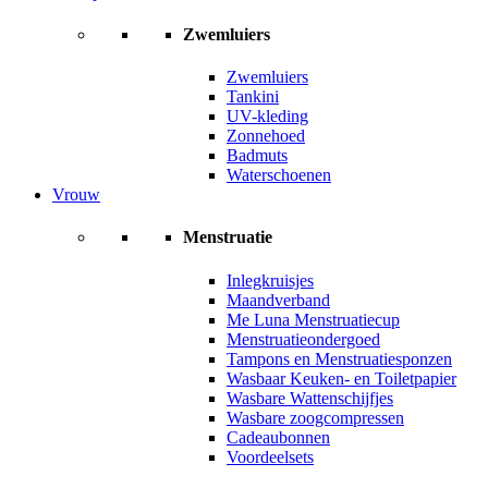
Zwemluiers
Zwemluiers
Tankini
UV-kleding
Zonnehoed
Badmuts
Waterschoenen
Vrouw
Menstruatie
Inlegkruisjes
Maandverband
Me Luna Menstruatiecup
Menstruatieondergoed
Tampons en Menstruatiesponzen
Wasbaar Keuken- en Toiletpapier
Wasbare Wattenschijfjes
Wasbare zoogcompressen
Cadeaubonnen
Voordeelsets