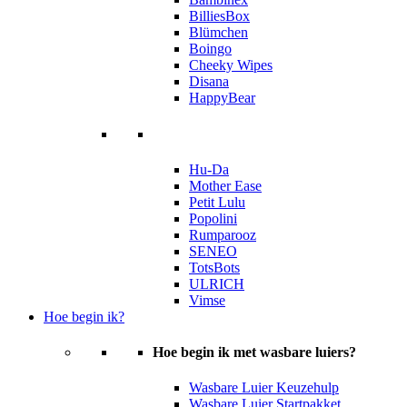
BilliesBox
Blümchen
Boingo
Cheeky Wipes
Disana
HappyBear
Hu-Da
Mother Ease
Petit Lulu
Popolini
Rumparooz
SENEO
TotsBots
ULRICH
Vimse
Hoe begin ik?
Hoe begin ik met wasbare luiers?
Wasbare Luier Keuzehulp
Wasbare Luier Startpakket