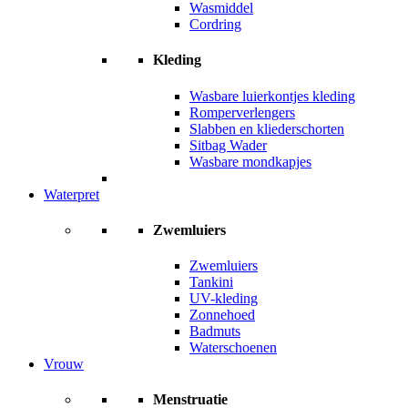
Wasmiddel
Cordring
Kleding
Wasbare luierkontjes kleding
Romperverlengers
Slabben en kliederschorten
Sitbag Wader
Wasbare mondkapjes
Waterpret
Zwemluiers
Zwemluiers
Tankini
UV-kleding
Zonnehoed
Badmuts
Waterschoenen
Vrouw
Menstruatie