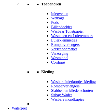
Toebehoren
Inlegvellen
Wetbags
Pods
Billendoekjes
Wasbaar Toiletpapier
Wasnetten en Luieremmers
Luierklemmetjes
Romperverlengers
Verschoonmatjes
Verzorging
Wasmiddel
Cordring
Kleding
Wasbare luierkontjes kleding
Romperverlengers
Slabben en kliederschorten
Sitbag Wader
Wasbare mondkapjes
Waterpret