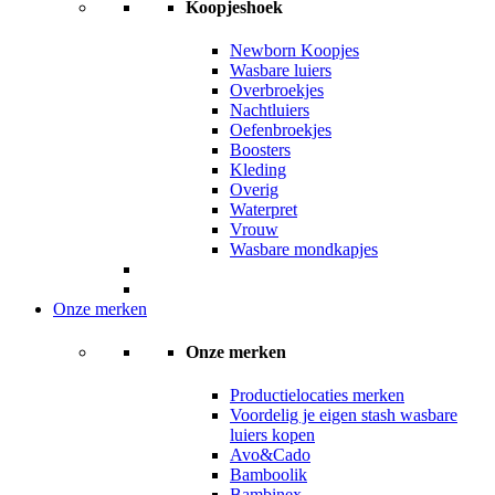
Koopjeshoek
Newborn Koopjes
Wasbare luiers
Overbroekjes
Nachtluiers
Oefenbroekjes
Boosters
Kleding
Overig
Waterpret
Vrouw
Wasbare mondkapjes
Onze merken
Onze merken
Productielocaties merken
Voordelig je eigen stash wasbare
luiers kopen
Avo&Cado
Bamboolik
Bambinex